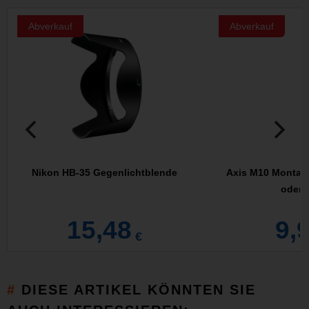
Abverkauf
Abverkauf
Nikon HB-35 Gegenlichtblende
Axis M10 Montage
oder 
15,48
9,
€
DIESE ARTIKEL KÖNNTEN SIE