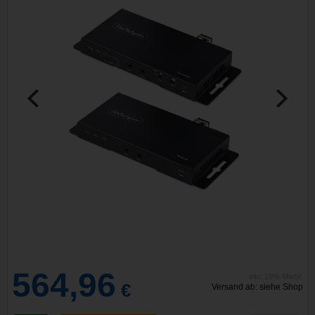
564,96
inkl. 19% MwSt.
€
Versand ab: siehe Shop