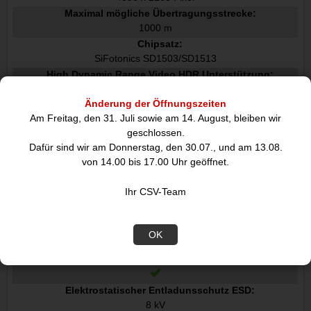
Maximal mögliche Übertragungsstrecke:
1000 m
Chipsatz:
SiFotonics SD1503/SD1513
High Dynamic Range Video HDR Unterstützung:
Änderung der Öffnungszeiten
Technologie mit hohem Dynamikbereich HDR:
Am Freitag, den 31. Juli sowie am 14. August, bleiben wir
High Dynamic Range 10 HDR10
geschlossen.
Maximale Bildwiederholrate:
Dafür sind wir am Donnerstag, den 30.07., und am 13.08.
60 Hz
von 14.00 bis 17.00 Uhr geöffnet.
Kabel mode struktur:
Multi-Modus, Einzelmodus
Ihr CSV-Team
Erweiterte Display-Identifikationsdaten EDID:
Audio Kanäle:
OK
7.1 Kanäle
Schutz vor elektrostatischer Entladung ESD:
Elektrostatischer Entladunsschutz ESD:
8 kV