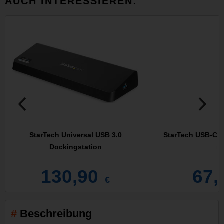
AUCH INTERESSIEREN:
StarTech Universal USB 3.0
StarTech USB-C M
Dockingstation
mi
130,90
67,
€
Beschreibung