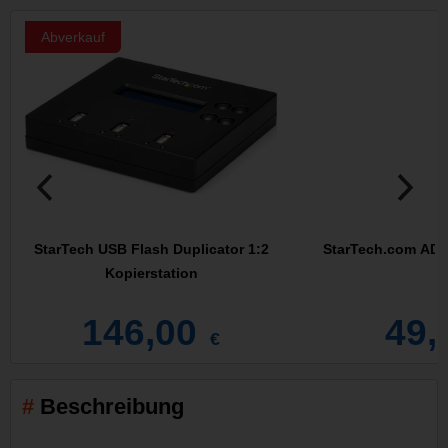
Abverkauf
StarTech USB Flash Duplicator 1:2
StarTech.com AD
Kopierstation
146,00
49,
€
Beschreibung