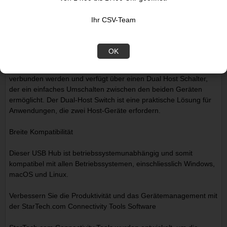
maximal 3,0A/15W kombiniert 1,5A/7,5W je Anschluss, oder
maximal 2,0A/10W je Anschluss, wenn nur einer der beiden
Ihr CSV-Team
Anschlüsse verwendet wird.
Dual-Host Switch
OK
Der USB Hub kann mit zwei separaten Desktops oder Notebooks
verbunden werden und verfügt über einen Dual Host Schalter,
der ein einfaches Umschalten zwischen den beiden Geräten
ermöglicht. Der Dual-Host Switch ist eine praktische Lösung für
Anwendungen, die zwei Host-Geräte erfordern.
Breite Kompatibilität
Dieser USB Hub ist betriebssystemunabhängig und somit
kompatibel mit allen Betriebssystemen, einschliesslich Windows,
macOS und Linux.
Verbessern Sie die Produktivität und das Gerätemanagement mit
der StarTech.com Connectivity Tools Software