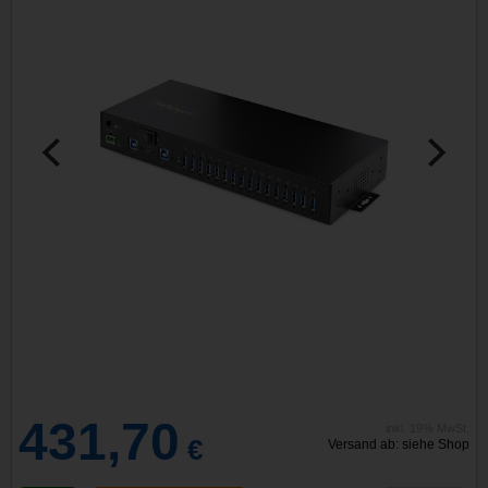
431,70
inkl. 19% MwSt.
€
Versand ab: siehe Shop