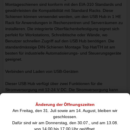
Montageschienen sind konform mit den EIA-310 Standards und
gewährleisten die Kompatibilität mit Standard Racks. Diese
Schienen können verwendet werden, um den USB Hub in 1 HE
Rack für Anwendungen in Rechenzentren und Serverräumen zu
installieren. Die integrierte Oberflächenbefestigung eignet sich
perfekt für Workstations, Schreibtische oder Wände, wo
Benutzer schnellen Zugriff auf den USB Hub benötigen. Die
standardmässige DIN-Schienen Montage Top Hat/TH ist am
besten für industrielle Automatisierungs- und Steuerungsgeräte
geeignet.
Verbinden und Laden von USB-Geräten
Dieser USB Hub verfügt über zwei Funktionen für die
Stromversorgung mit 12-24 V DC. Die Stromversorgung kann
über die 2-Draht Klemmenleiste oder den Hohlstecker
eingespeist werden. Beide Optionen ermöglichen die
Änderung der Öffnungszeiten
Unterstützung der USB Battery Charging Specification 1.2 BC
Am Freitag, den 31. Juli sowie am 14. August, bleiben wir
1.2 mit 120 W für alle Anschlüsse. Die Anschlüsse sind in 8
geschlossen.
Paaren gruppiert 1 und 2, 3 und 4, 5 und 6, 7 und 8, 9 und 10,
Dafür sind wir am Donnerstag, den 30.07., und am 13.08.
11 und 12, 13 und 14, 15 und 16 und jedes Paar unterstützt
von 14.00 bis 17.00 Uhr geöffnet.