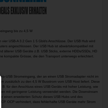
eingang bis zu 4,5 W
 vier USB-A 3.2 Gen 1 5 Gbit/s Anschlüsse. Der USB Hub wird
uters angeschlossen. Der USB Hub ist abwärtskompatibel mit
und älterer USB Geräte z.B. USB Sticks, externe HDDs/SSDs, HD
 kompakte Grösse, die den Transport unterwegs erleichtert.
icro-USB Stromeingang, der an einen USB Stromadapter nicht im
om zusätzlich zu den 4,5 W Busstrom vom USB Host liefert. Diese
, z. B. für den Anschluss eines USB Geräts mit hoher Leistung, wie
äten mit geringerer Leistung verwendet werden. Die Downstream
 Für einen erweiterten Schutz dieses USB Hubs und des
OCP. OCP verhindert, dass fehlerhafte USB Geräte mehr Strom