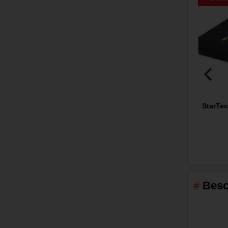
StarTec
Besc