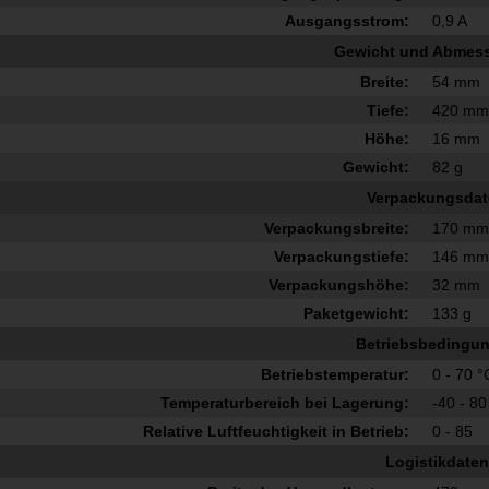
Ausgangsstrom:
0,9 A
Gewicht und Abmes
Breite:
54 mm
Tiefe:
420 m
Höhe:
16 mm
Gewicht:
82 g
Verpackungsda
Verpackungsbreite:
170 m
Verpackungstiefe:
146 m
Verpackungshöhe:
32 mm
Paketgewicht:
133 g
Betriebsbedingu
Betriebstemperatur:
0 - 70 °
Temperaturbereich bei Lagerung:
-40 - 80
Relative Luftfeuchtigkeit in Betrieb:
0 - 85
Logistikdaten