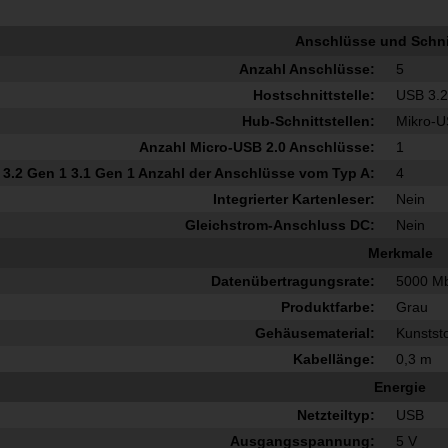
Anschlüsse und Schnit
Anzahl Anschlüsse:
5
Hostschnittstelle:
USB 3.2
Hub-Schnittstellen:
Mikro-U
Anzahl Micro-USB 2.0 Anschlüsse:
1
3.2 Gen 1 3.1 Gen 1 Anzahl der Anschlüsse vom Typ A:
4
Integrierter Kartenleser:
Nein
Gleichstrom-Anschluss DC:
Nein
Merkmale
Datenübertragungsrate:
5000 Mb
Produktfarbe:
Grau
Gehäusematerial:
Kunststo
Kabellänge:
0,3 m
Energie
Netzteiltyp:
USB
Ausgangsspannung:
5 V