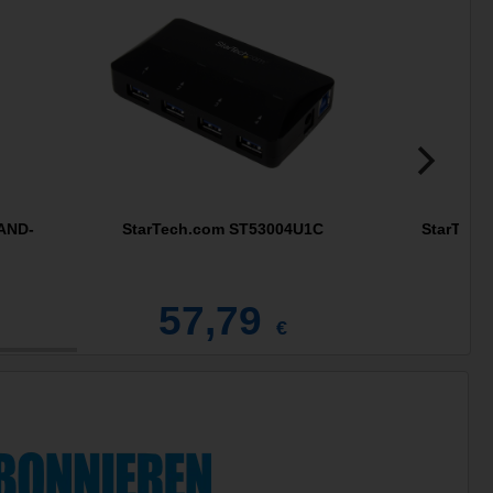
AND-
StarTech.com ST53004U1C
StarTech
57,79
1
€