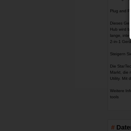
Plug and P
Dieses Ger
Hub wird be
lange, int
2-in-1 Ger
Steigern S
Die StarTec
Markt, die 
Utility. Mi
Weitere In
tools
Date