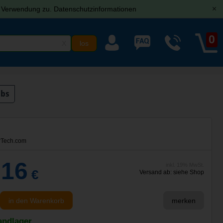
r Verwendung zu.
Datenschutzinformationen
[x]
0
X
ubs
Tech.com
,16
inkl. 19% MwSt.
€
Versand ab: siehe Shop
in den Warenkorb
merken
andlager