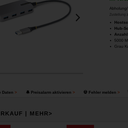
Abholung/
Zustellung z
Hostsc
Hub-Sc
Anzahl
5000 Mb
Grau Ku
e Daten
🔔 Preisalarm aktivieren
💀 Fehler melden
RKAUF | MEHR>