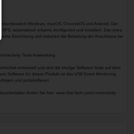
e, einschliesslich Windows, macOS, ChromeOS und Android. Der
S, automatisch erkannt, konfiguriert und installiert. Das extra
queme Einrichtung und reduziert die Belastung der Anschlüsse bei
Connectivity Tools Anwendung
cherheit entwickelt und sind die einzige Software Suite auf dem
bare Software für dieses Produkt ist das USB Event Monitoring
folgen und protokollieren.
runterladen finden Sie hier: www.StarTech.com/connectivity-