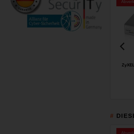
Abverk
ZyXEL
DIES
Abverk