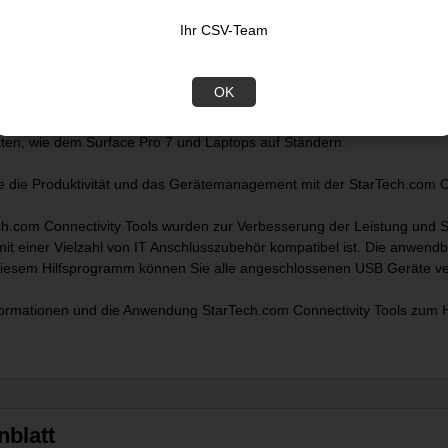
Ihr CSV-Team
lay
ät ist betriebssystemunabhängig und unterstützt alle Betriebssystem
OK
im Anschluss an einen Host Computer, wie Lenovo X1 Carbon und Dell XP
egrierte 30 cm lange USB-A Host Kabel ermöglicht eine schnelle und be
äten, wie dem Surface Pro 7 und Laptops auf Ständern.
ie die Produktivität und das Gerätemanagement mit der StarTech.com 
h.com Connectivity Tools wurden zur Verbesserung der Leistung und Si
mit einer Vielzahl von IT Anschlusszubehör kompatibel ist. Die anwend
t diesem Hilfsprogramm können Sie alle angeschlossenen USB Geräte ver
formationen und die Anwendung StarTech.com Connectivity Tools zum He
nblatt