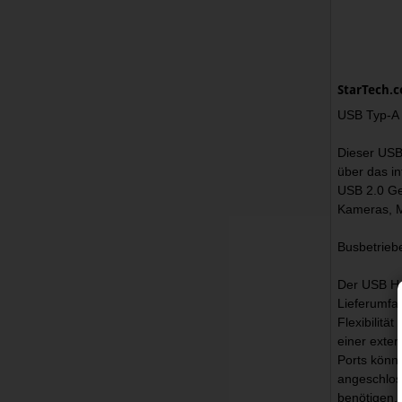
StarTech.
USB Typ-A 
Dieser USB
über das i
USB 2.0 Ge
Kameras, M
Busbetrieb
Der USB Hu
Lieferumfa
Flexibilitä
einer exte
Ports könn
angeschlos
benötigen, 