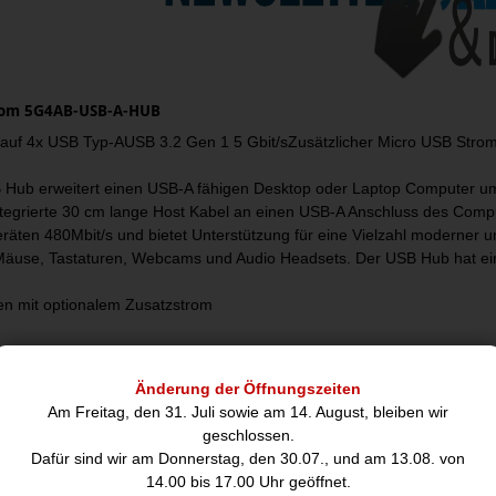
com 5G4AB-USB-A-HUB
auf 4x USB Typ-AUSB 3.2 Gen 1 5 Gbit/sZusätzlicher Micro USB Strom
 Hub erweitert einen USB-A fähigen Desktop oder Laptop Computer um
ntegrierte 30 cm lange Host Kabel an einen USB-A Anschluss des Comp
räten 480Mbit/s und bietet Unterstützung für eine Vielzahl moderner 
äuse, Tastaturen, Webcams und Audio Headsets. Der USB Hub hat eine
en mit optionalem Zusatzstrom
b kann vollständig Busbetrieben werden, verfügt jedoch über einen M
ng enthalten angeschlossen werden kann und bis zu 4,5 W 5V/0,9A Str
Änderung der Öffnungszeiten
t ist ideal für Anwendungen, bei denen zusätzlicher Strom benötigt wird
Am Freitag, den 31. Juli sowie am 14. August, bleiben wir
rnen SSD, während die anderen Anschlüsse für den Anschluss von Ger
geschlossen.
en jeweils bis zu 4,5 W Strom an die angeschlossenen Geräte liefern.
Dafür sind wir am Donnerstag, den 30.07., und am 13.08. von
senen Host Geräts verfügt der USB Hub über einen Überstromschutz 
14.00 bis 17.00 Uhr geöffnet.
als ihnen sicher zugewiesen ist.