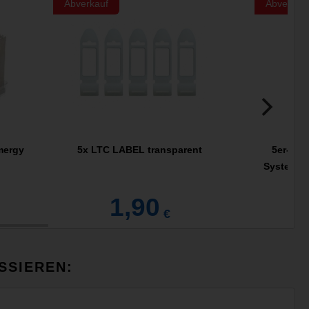
Abverkauf
Abverkau
imergy
5x LTC LABEL transparent
5er-Pac
System, N
1,90
€
SSIEREN: