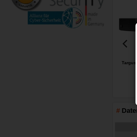
Targus 
Date