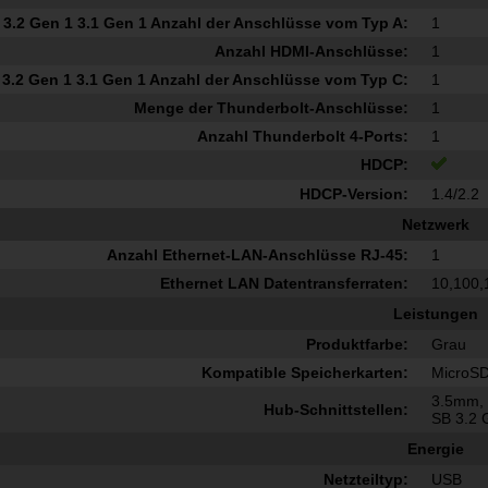
3.2 Gen 1 3.1 Gen 1 Anzahl der Anschlüsse vom Typ A:
1
Anzahl HDMI-Anschlüsse:
1
3.2 Gen 1 3.1 Gen 1 Anzahl der Anschlüsse vom Typ C:
1
Menge der Thunderbolt-Anschlüsse:
1
Anzahl Thunderbolt 4-Ports:
1
HDCP:
HDCP-Version:
1.4/2.2
Netzwerk
Anzahl Ethernet-LAN-Anschlüsse RJ-45:
1
Ethernet LAN Datentransferraten:
10,100,
Leistungen
Produktfarbe:
Grau
Kompatible Speicherkarten:
MicroSD
3.5mm, 
Hub-Schnittstellen:
SB 3.2 
Energie
Netzteiltyp:
USB