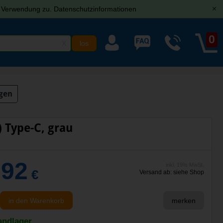
r Verwendung zu.
Datenschutzinformationen
[x]
0
X
gen
 Type-C, grau
,92
inkl. 19% MwSt.
€
Versand ab: siehe Shop
in den Warenkorb
merken
andlager