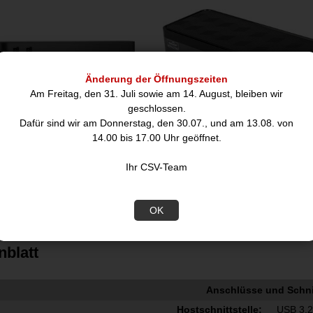
Änderung der Öffnungszeiten
Am Freitag, den 31. Juli sowie am 14. August, bleiben wir
geschlossen.
Dafür sind wir am Donnerstag, den 30.07., und am 13.08. von
14.00 bis 17.00 Uhr geöffnet.
Multifunktions DisplayPort
Targus USB-C Universal Qua
Docking
Docking
Ihr CSV-Team
121,95
313,85
€
€
OK
nblatt
Anschlüsse und Schnit
Hostschnittstelle:
USB 3.2