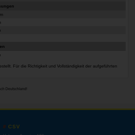
sungen
mm
m
m
ten
e
ellt. Für die Richtigkeit und Vollständigkeit der aufgeführten
ach Deutschland!
CSV