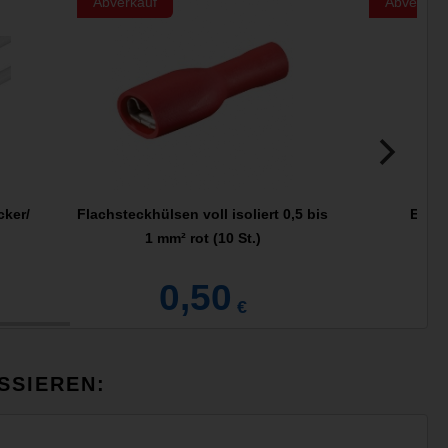
Abverkauf
Abverkau
cker/
Flachsteckhülsen voll isoliert 0,5 bis
EK W
1 mm² rot (10 St.)
0,50
€
SSIEREN: