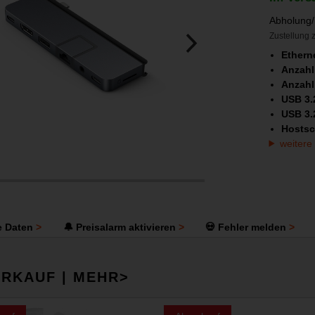
Abholung/
Zustellung z
Ethern
Anzahl
Anzahl
USB 3.
USB 3.
Hostsc
weitere
e Daten
🔔 Preisalarm aktivieren
💀 Fehler melden
RKAUF | MEHR>