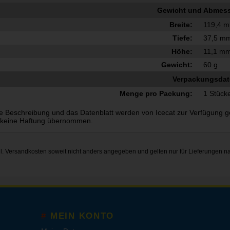
Gewicht und Abmes
Breite:
119,4 
Tiefe:
37,5 m
Höhe:
11,1 m
Gewicht:
60 g
Verpackungsda
Menge pro Packung:
1 Stück
e Beschreibung und das Datenblatt werden von Icecat zur Verfügung gest
 keine Haftung übernommen.
gl.
Versandkosten
soweit nicht anders angegeben und gelten nur für Lieferungen n
MEIN KONTO