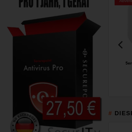
Abverk
5er
DIES