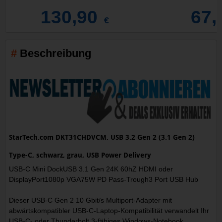
130,90
67,
€
Beschreibung
StarTech.com DKT31CHDVCM, USB 3.2 Gen 2 (3.1 Gen 2)
Type-C, schwarz, grau, USB Power Delivery
USB-C Mini DockUSB 3.1 Gen 24K 60hZ HDMI oder
DisplayPort1080p VGA75W PD Pass-Trough3 Port USB Hub
Dieser USB-C Gen 2 10 Gbit/s Multiport-Adapter mit
abwärtskompatibler USB-C-Laptop-Kompatibilität verwandelt Ihr
USB-C- oder Thunderbolt 3-fähiges Windows-Notebook,