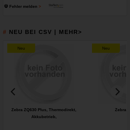
💀 Fehler melden
NEU BEI CSV | MEHR>
Neu
Neu
Zebra ZQ630 Plus, Thermodirekt,
Zebra 
Akkubetrieb,