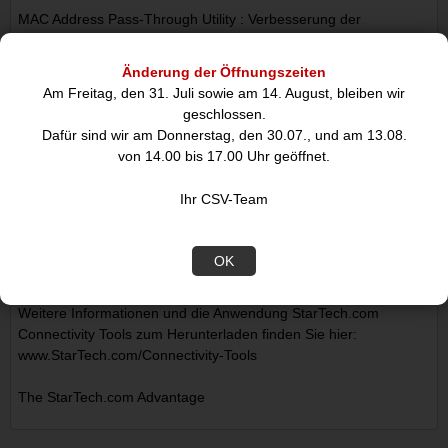
MAC Address Pass-Through Utility : Verbesserung der
Netzwerksicherheit.
Änderung der Öffnungszeiten
Am Freitag, den 31. Juli sowie am 14. August, bleiben wir
geschlossen.
USB Event Monitoring Utility : Verfolgung und Protokollierung
Dafür sind wir am Donnerstag, den 30.07., und am 13.08.
verbundener USB Geräte
von 14.00 bis 17.00 Uhr geöffnet.
Ihr CSV-Team
Wi-Fi Auto Switch Utility : Ermöglicht Nutzern den schnellen
Zugriff auf höhere Geschwindigkeiten im Netzwerk über ein
OK
kabelgebundenes LAN.
Weitere Informationen und die Anwendung StarTech.com
Connectivity Tools zum Herunterladen finden Sie hier:
www.StarTech.com/Connectivity-Tools
The StarTech.com Advantage