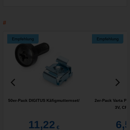
Empfehlung
Empfehlung
50er-Pack DIGITUS Käfigmutternset/
2er-Pack Varta Ph
3V, CR
11,22
6,
€