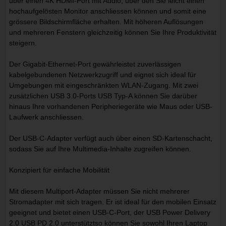
über einen 4K HDMI-Port mit Audio, über den Sie leicht einen
hochaufgelösten Monitor anschliessen können und somit eine
grössere Bildschirmfläche erhalten. Mit höheren Auflösungen
und mehreren Fenstern gleichzeitig können Sie Ihre Produktivität
steigern.
Der Gigabit-Ethernet-Port gewährleistet zuverlässigen
kabelgebundenen Netzwerkzugriff und eignet sich ideal für
Umgebungen mit eingeschränkten WLAN-Zugang. Mit zwei
zusätzlichen USB 3.0-Ports USB Typ-A können Sie darüber
hinaus Ihre vorhandenen Peripheriegeräte wie Maus oder USB-
Laufwerk anschliessen.
Der USB-C-Adapter verfügt auch über einen SD-Kartenschacht,
sodass Sie auf Ihre Multimedia-Inhalte zugreifen können.
Konzipiert für einfache Mobilität
Mit diesem Multiport-Adapter müssen Sie nicht mehrerer
Stromadapter mit sich tragen. Er ist ideal für den mobilen Einsatz
geeignet und bietet einen USB-C-Port, der USB Power Delivery
2.0 USB PD 2.0 unterstütztso können Sie sowohl Ihren Laptop