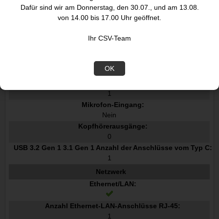
Dafür sind wir am Donnerstag, den 30.07., und am 13.08.
Kabelgebunden
von 14.00 bis 17.00 Uhr geöffnet.
Hostschnittstelle:
USB 3.2 Gen 1 3.1 Gen 1 Type-C
Ihr CSV-Team
Anzahl USB 2.0 Anschlüsse:
0
USB 3.2 Gen 1 3.1 Gen 1 Anzahl der Anschlüsse vom Typ A:
OK
2
Anzahl HDMI-Anschlüsse:
1
Mikrofon-Eingang:
Nein
Kopfhörerausgänge:
0
USB 3.2 Gen 1 3.1 Gen 1 Anzahl der Anschlüsse vom Typ C:
1
Netzwerk
Ethernet/LAN:
Anzahl Ethernet-LAN-Anschlüsse RJ-45:
1