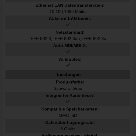
Ethernet LAN Datentransferraten:
10,100,1000 Mbit/s
Wake-on-LAN bereit:
Netzstandard:
IEEE 802.3, IEEE 802.3ab, IEEE 802.3u
Auto MDI/MDI-X:
Vollduplex:
Leistungen
Produktfarbe:
Schwarz, Grau
Integrierter Kartenleser:
Kompatible Speicherkarten:
MMC, SD
Datenübertragungsrate:
5 Gbit/s
Auflösung maximal, digital: