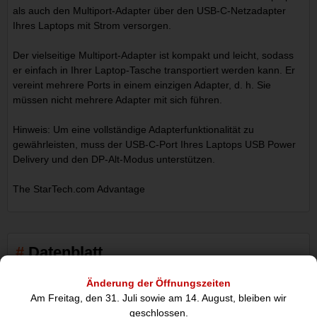
als auch den Multiport-Adapter über den USB-C-Netzadapter
Ihres Laptops mit Strom versorgen.
Der vielseitige Multiport-Adapter ist kompakt und leicht, sodass
er einfach in Ihrer Laptop-Tasche transportiert werden kann. Er
vereint mehrere Ports in einem einzigen Adapter, d. h. Sie
müssen nicht mehrere Adapter mit sich führen.
Hinweis: Um eine vollständige Adapterfunktionalität zu
gewährleisten, muss der USB-C-Port Ihres Laptops USB Power
Delivery und den DP-Alt-Modus unterstützen.
The StarTech.com Advantage
Datenblatt
Änderung der Öffnungszeiten
Anschlüsse und Schnittstellen
Am Freitag, den 31. Juli sowie am 14. August, bleiben wir
geschlossen.
Übertragungstechnik: