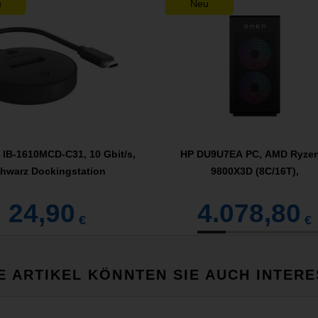
u
Neu
 IB-1610MCD-C31, 10 Gbit/s,
HP DU9U7EA PC, AMD Ryzen
hwarz Dockingstation
9800X3D (8C/16T),
24,90
4.078,80
€
€
E ARTIKEL KÖNNTEN SIE AUCH INTERE