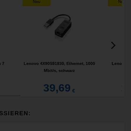
Neu
Neu
 7
Lenovo 4X90S91830, Ethernet, 1000
Lenovo L
Mbit/s, schwarz
39,69
1
€
SSIEREN: