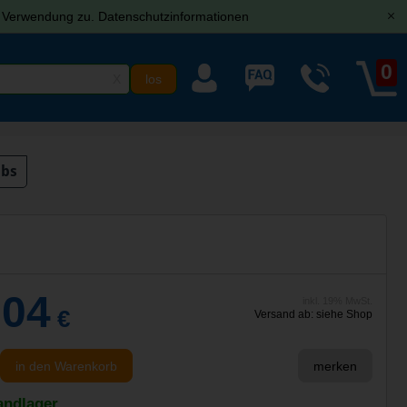
r Verwendung zu.
Datenschutzinformationen
[x]
0
X
ubs
,04
inkl. 19% MwSt.
€
Versand ab: siehe Shop
in den Warenkorb
merken
andlager