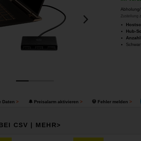
Abholung/
Zustellung z
Hostsc
Hub-Sc
Anzahl
Schwar
e Daten
🔔 Preisalarm aktivieren
💀 Fehler melden
BEI CSV | MEHR>