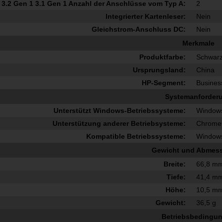
3.2 Gen 1 3.1 Gen 1 Anzahl der Anschlüsse vom Typ A:
2
Integrierter Kartenleser:
Nein
Gleichstrom-Anschluss DC:
Nein
Merkmale
Produktfarbe:
Schwar
Ursprungsland:
China
HP-Segment:
Busines
Systemanforder
Unterstützt Windows-Betriebssysteme:
Windows
Unterstützung anderer Betriebsysteme:
Chrom
Kompatible Betriebssysteme:
Window
Gewicht und Abmes
Breite:
66,8 m
Tiefe:
41,4 m
Höhe:
10,5 m
Gewicht:
36,5 g
Betriebsbedingu