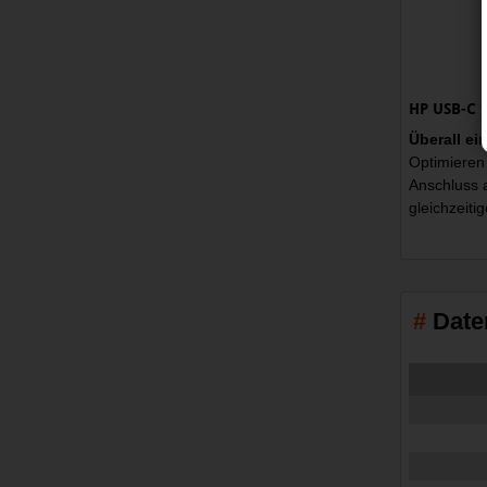
HP USB-C 
Überall e
Optimieren 
Anschluss 
gleichzeiti
Date