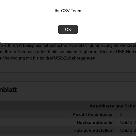
Ihr CSV-Team
OK
to USB-A Hub
insetzbare USB-Erweiterung
Sie Ihren Arbeitsplatz mit einfacher Konnektivität für häufig verwen
an Ihrem Notebook oder Tablet zu einem tragbaren, leichten USB-Hu
ge Verbindung mit bis zu drei USB-Zubehörgeräten.
nblatt
Anschlüsse und Schnit
Anzahl Anschlüsse:
3
Hostschnittstelle:
USB 3.2
Hub-Schnittstellen:
USB 3.2