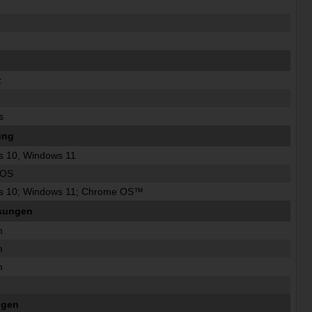
z
s
ung
 10, Windows 11
eOS
s 10; Windows 11; Chrome OS™
sungen
m
m
m
ngen