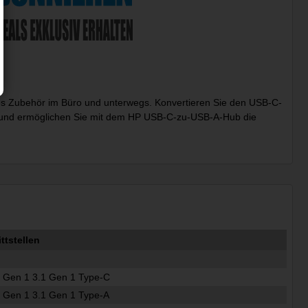
detes Zubehör im Büro und unterwegs. Konvertieren Sie den USB-C-
b und ermöglichen Sie mit dem HP USB-C-zu-USB-A-Hub die
tstellen
 Gen 1 3.1 Gen 1 Type-C
 Gen 1 3.1 Gen 1 Type-A