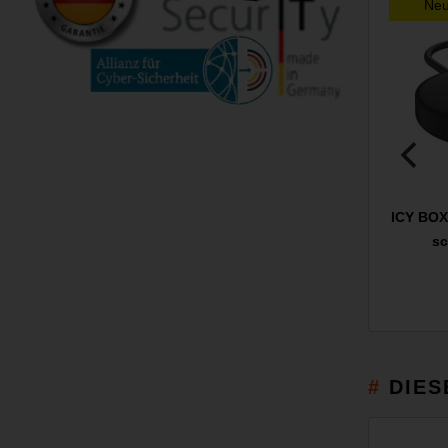
Ne
ICY BOX
sc
DIES