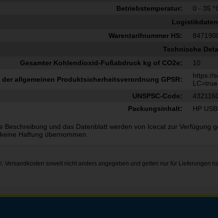
Betriebstemperatur:
0 - 35 °
Logistikdaten
Warentarifnummer HS:
847190
Technische Deta
Gesamter Kohlendioxid-Fußabdruck kg of CO2e:
10
https:/
 der allgemeinen Produktsicherheitsverordnung GPSR:
LC=true
UNSPSC-Code:
432116
Packungsinhalt:
HP USB
e Beschreibung und das Datenblatt werden von Icecat zur Verfügung gest
 keine Haftung übernommen.
gl.
Versandkosten
soweit nicht anders angegeben und gelten nur für Lieferungen n