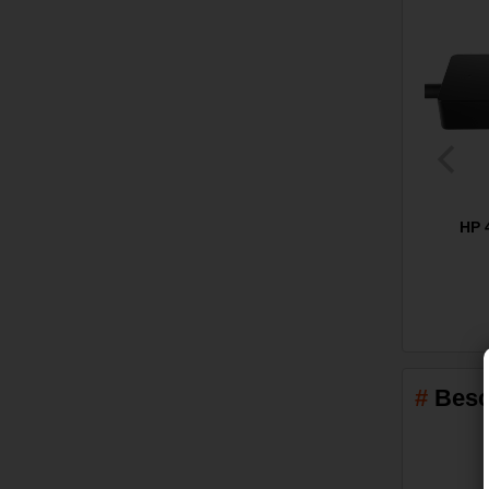
HP 
Besc