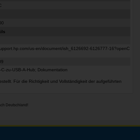
C
00
ils
/support.hp.com/us-en/document/ish_6126692-6126777-16?openC
09
-C-zu-USB-A-Hub; Dokumentation
ellt. Für die Richtigkeit und Vollständigkeit der aufgeführten
ach Deutschland!