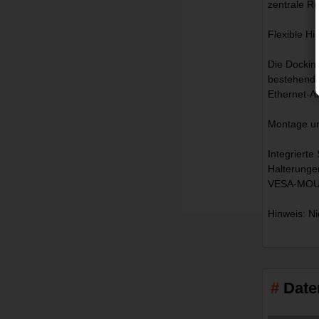
zentrale R
Flexible Hi
Die Docking
bestehende
Ethernet-A
Montage un
Integriert
Halterunge
VESA-MOU
Hinweis: N
Date