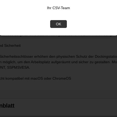
ollouts in Unternehmen, Shared-Desk-Umgebungen und BYOD-Szenari
Ihr CSV-Team
gh-Speed-Konnektivität
station verfügt über 4 USB-A mit 5 Gbit/s sowie 2 USB-C mit 10 Gbit/s
OK
 Peripheriegeräte als auch moderne Hochleistungsgeräte zuverlässig a
nschluss sorgt für eine stabile kabelgebundene Netzwerkverbindung.
d Sicherheit
e Sicherheitsschlösser erhöhen den physischen Schutz der Dockingstat
n möglich, um den Arbeitsplatz aufgeräumt und sicher zu gestalten
NT, SSPMSVESA.
icht kompatibel mit macOS oder ChromeOS
nblatt