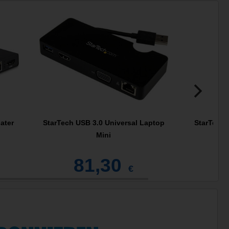
ater
StarTech USB 3.0 Universal Laptop
StarTech 
Mini
81,30
1
€