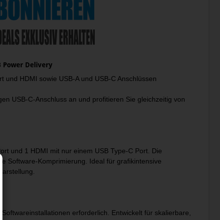
B Power Delivery
yPort und HDMI sowie USB-A und USB-C Anschlüssen
gen USB-C-Anschluss an und profitieren Sie gleichzeitig von
yPort und 1 HDMI mit nur einem USB Type-C Port. Die
e Software-Komprimierung. Ideal für grafikintensive
darstellung.
oftwareinstallationen erforderlich. Entwickelt für skalierbare,