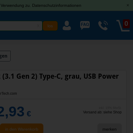
r Verwendung zu.
Datenschutzinformationen
[x]
0
X
gen
(3.1 Gen 2) Type-C, grau, USB Power
rTech.com
2,93
inkl. 19% MwSt.
€
Versand ab: siehe Shop
in den Warenkorb
merken