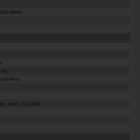
1000 Mbit/s
s
a HD
2160 Pixel
on, Nano, Keil, Edel
h