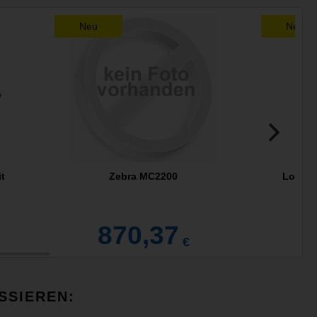
Neu
Neu
t
Zebra MC2200
Logite
870,37
€
SSIEREN: