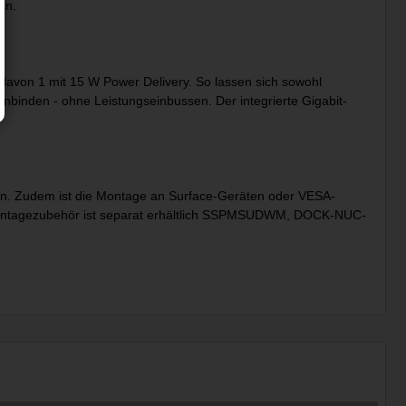
en.
 davon 1 mit 15 W Power Delivery. So lassen sich sowohl
nbinden - ohne Leistungseinbussen. Der integrierte Gigabit-
ion. Zudem ist die Montage an Surface-Geräten oder VESA-
. Montagezubehör ist separat erhältlich SSPMSUDWM, DOCK-NUC-