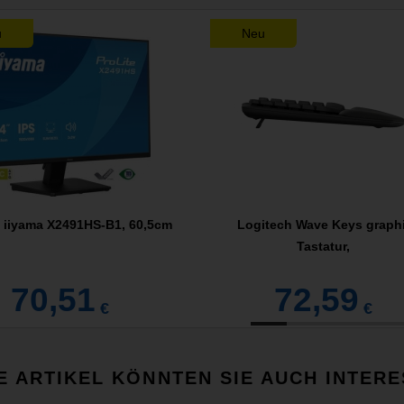
u
Neu
l iiyama X2491HS-B1, 60,5cm
Logitech Wave Keys graphi
Tastatur,
70,51
72,59
€
€
E ARTIKEL KÖNNTEN SIE AUCH INTERE