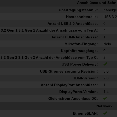
Anschlüsse und Schnit
Übertragungstechnik:
Kabelg
Hostschnittstelle:
USB 3.2
Anzahl USB 2.0 Anschlüsse:
0
3.2 Gen 1 3.1 Gen 1 Anzahl der Anschlüsse vom Typ A:
4
Anzahl HDMI-Anschlüsse:
1
Mikrofon-Eingang:
Nein
Kopfhörerausgänge:
0
3.2 Gen 2 3.1 Gen 2 Anzahl der Anschlüsse vom Typ C:
2
USB Power Delivery:
USB-Stromversorgung Revision:
3.0
HDMI-Version:
2.0
Anzahl DisplayPort Anschlüsse:
1
DisplayPorts-Version:
1.4
Gleichstrom-Anschluss DC:
Netzwerk
Ethernet/LAN: