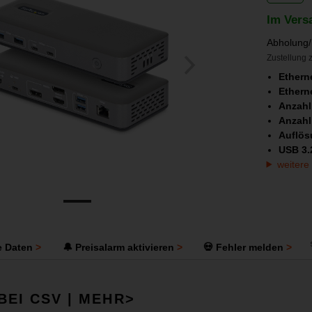
Im Vers
Abholung/
Zustellung z
Ethern
Ethern
Anzahl
Anzahl
Auflös
USB 3.
weitere
e Daten
🔔 Preisalarm aktivieren
💀 Fehler melden
BEI CSV | MEHR>