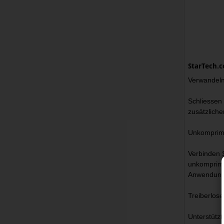
StarTech.c
Verwandeln
Schliessen 
zusätzliche
Unkomprimi
Verbinden 
unkomprimie
Anwendungen
Treiberlos
Unterstützt