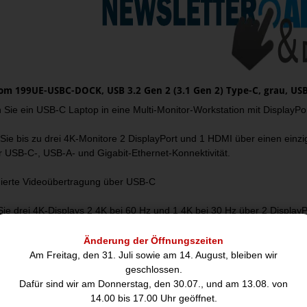
om 199UE-USBC-DOCK, USB 3.2 Gen 2 (3.1 Gen 2) Type-C, grau, US
 Sie ein USB-C Laptop in eine Multi-Monitor-Workstation mit Displa
Sie bis zu drei 4K-Monitore 2 DisplayPort und 1 HDMI über einen einzi
r USB-C-, USB-A- und Gigabit-Ethernet-Konnektivität.
erte Videoübertragung über USB-C
Sie drei 4K-Displays 2 4K bei 60 Hz und 1 4K bei 30 Hz über 2 Displa
rte Signalübertragung erfolgt über die native GPU Ihres Laptops - ohn
 und anspruchsvolle Multitasking-Workflows mit klarer, flüssiger Bild
Änderung der Öffnungszeiten
Am Freitag, den 31. Juli sowie am 14. August, bleiben wir
e Inbetriebnahme
geschlossen.
Dafür sind wir am Donnerstag, den 30.07., und am 13.08. von
 Plug-and-Play unter Windows - es sind keine zusätzlichen Treiber oder S
14.00 bis 17.00 Uhr geöffnet.