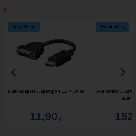
Empfehlung
Empfehlung
0,2m Adapter Displayport 1.2 > DVI-D
Auerswald COMfort
VoIP-T
11,90
152
€