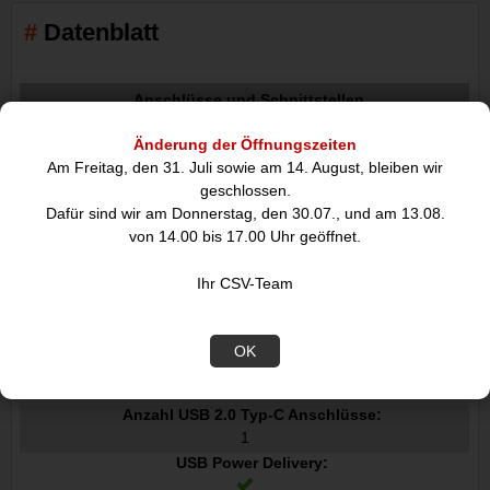
Datenblatt
Anschlüsse und Schnittstellen
Übertragungstechnik:
Änderung der Öffnungszeiten
Kabelgebunden
Am Freitag, den 31. Juli sowie am 14. August, bleiben wir
Hostschnittstelle:
geschlossen.
Dock
Dafür sind wir am Donnerstag, den 30.07., und am 13.08.
Anzahl USB 2.0 Anschlüsse:
von 14.00 bis 17.00 Uhr geöffnet.
3
USB 3.2 Gen 1 3.1 Gen 1 Anzahl der Anschlüsse vom Typ A:
Ihr CSV-Team
2
Anzahl HDMI-Anschlüsse:
1
OK
Mikrofon-Eingang:
Nein
Anzahl USB 2.0 Typ-C Anschlüsse:
1
USB Power Delivery: