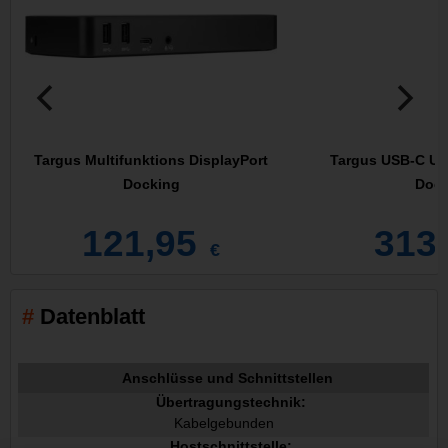
Targus Multifunktions DisplayPort
Targus USB-C Un
Docking
Dock
121,95
313
€
Datenblatt
Anschlüsse und Schnittstellen
Übertragungstechnik:
Kabelgebunden
Hostschnittstelle: