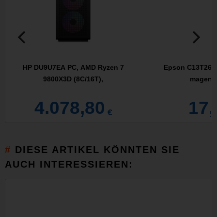
HP DU9U7EA PC, AMD Ryzen 7
Epson C13T26134
9800X3D (8C/16T),
magenta
4.078,80
17,
€
DIESE ARTIKEL KÖNNTEN SIE
AUCH INTERESSIEREN: