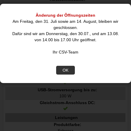
Dock
Anzahl USB 2.0 Anschlüsse:
Änderung der Öffnungszeiten
3
Am Freitag, den 31. Juli sowie am 14. August, bleiben wir
USB 3.2 Gen 1 3.1 Gen 1 Anzahl der Anschlüsse vom Typ A:
geschlossen.
2
Dafür sind wir am Donnerstag, den 30.07., und am 13.08.
Anzahl HDMI-Anschlüsse:
von 14.00 bis 17.00 Uhr geöffnet.
1
Mikrofon-Eingang:
Ihr CSV-Team
Nein
Anzahl USB 2.0 Typ-C Anschlüsse:
1
OK
USB Power Delivery:
USB-Stromversorgung bis zu:
100 W
Gleichstrom-Anschluss DC:
Leistungen
Produktfarbe:
Schwarz