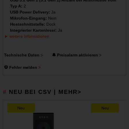
USB 3.2 Gen 1 (3.1 Gen 1) Anzahl der Anschlüsse vom
Typ A:
2
USB Power Delivery:
Ja
Mikrofon-Eingang:
Nein
Hostschnittstelle:
Dock
Integrierter Kartenleser:
Ja
weitere Informationen
Technische Daten
🔔 Preisalarm aktivieren
💀 Fehler melden
NEU BEI CSV | MEHR>
Neu
Neu