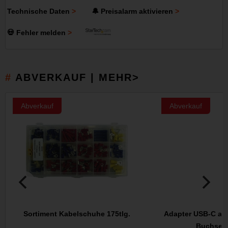
Technische Daten
🔔 Preisalarm aktivieren
💀 Fehler melden
ABVERKAUF | MEHR>
Abverkauf
Abverkauf
Sortiment Kabelschuhe 175tlg.
Adapter USB-C auf
Buchse, 