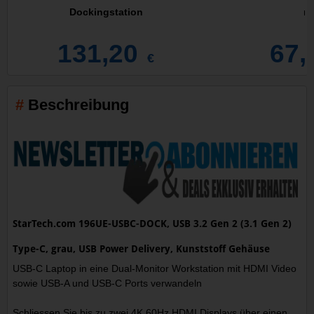
Dockingstation
mi
131,20
67,
€
Beschreibung
StarTech.com 196UE-USBC-DOCK, USB 3.2 Gen 2 (3.1 Gen 2)
Type-C, grau, USB Power Delivery, Kunststoff Gehäuse
USB-C Laptop in eine Dual-Monitor Workstation mit HDMI Video
sowie USB-A und USB-C Ports verwandeln
Schliessen Sie bis zu zwei 4K 60Hz HDMI Displays über einen