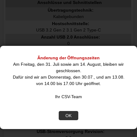
Anschlüsse und Schnittstellen
Übertragungstechnik:
Kabelgebunden
Hostschnittstelle:
USB 3.2 Gen 2 3.1 Gen 2 Type-C
Anzahl USB 2.0 Anschlüsse:
0
USB 3.2 Gen 1 3.1 Gen 1 Anzahl der Anschlüsse vom Typ A:
4
Änderung der Öffnungszeiten
Anzahl HDMI-Anschlüsse:
Am Freitag, den 31. Juli sowie am 14. August, bleiben wir
2
geschlossen.
Dafür sind wir am Donnerstag, den 30.07., und am 13.08.
Mikrofon-Eingang:
von 14.00 bis 17.00 Uhr geöffnet.
Nein
Kopfhörerausgänge:
Ihr CSV-Team
0
USB 3.2 Gen 2 3.1 Gen 2 Anzahl der Anschlüsse vom Typ C:
2
OK
USB Power Delivery:
USB-Stromversorgung Revision: