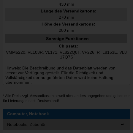
430 mm
Länge des Versandkartons:
270 mm
Höhe des Versandkartons:
280 mm
Sonstige Funktionen
Chipsatz:
VMM5220, VL103R, VL171, VL822Q8T, VP226, RTL8153E, VL8
17Q7S
Hinweis: Die Beschreibung und das Datenblatt werden von
Icecat zur Verfügung gestellt. Für die Richtigkeit und
Vollständigkeit der aufgeführten Daten wird keine Haftung
übernommen.
* Alle Preis zzgl.
Versandkosten
soweit nicht anders angegeben und gelten nur
für Lieferungen nach Deutschland!
Computer, Notebook
Notebooks, Zubehör