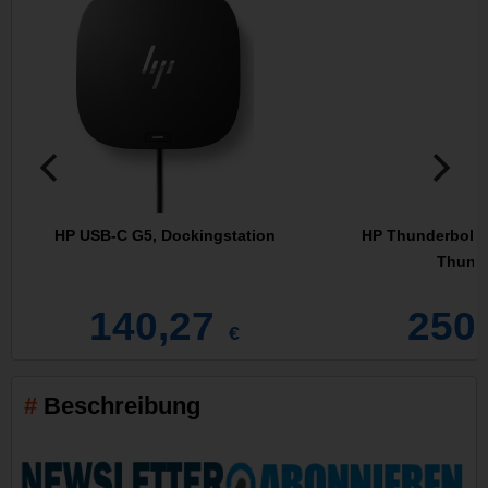
HP USB-C G5, Dockingstation
HP Thunderbolt 
Thunde
140,27
250
€
Beschreibung