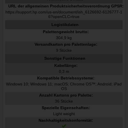
URL der allgemeinen Produktsicherheitsverordnung GPSR:
https://support.hp.com/us-en/document/ish_6126692-6126777-1
6?openCLC=true
Logistikdaten
Palettengewicht brutto:
304,9 kg
Versandkarton pro Palettenlage:
9 Stücke
Sonstige Funktionen
Kabellänge:
0,3 m
Kompatible Betriebssysteme:
Windows 10; Windows 11; macOS; Chrome OS™; Android; iPad
OS
Anzahl Kartons pro Palette:
36 Stücke
Spezielle Eigenschaften:
Light weight
Nachhaltigkeitskonformität: