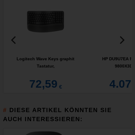
Logitech Wave Keys graphit
HP DU9U7EA PC
Tastatur,
9800X3D (
72,59
4.07
€
DIESE ARTIKEL KÖNNTEN SIE
AUCH INTERESSIEREN: