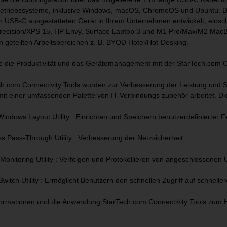
Betriebssysteme, inklusive Windows, macOS, ChromeOS und Ubuntu. Die
n USB-C ausgestatteten Gerät in Ihrem Unternehmen entwickelt, einsch
Precision/XPS 15, HP Envy, Surface Laptop 3 und M1 Pro/Max/M2 MacBoo
in geteilten Arbeitsbereichen z. B. BYOD Hotel/Hot-Desking.
ie die Produktivität und das Gerätemanagement mit der StarTech.com 
h.com Connectivity Tools wurden zur Verbesserung der Leistung und Si
mit einer umfassenden Palette von IT-Verbindungs zubehör arbeitet. Die
indows Layout Utility : Einrichten und Speichern benutzerdefinierter
s Pass-Through Utility : Verbesserung der Netzsicherheit.
Monitoring Utility : Verfolgen und Protokollieren von angeschlossenen
Switch Utility : Ermöglicht Benutzern den schnellen Zugriff auf schn
formationen und die Anwendung StarTech.com Connectivity Tools zum H