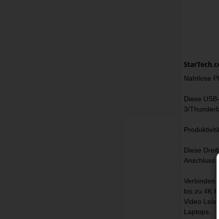
StarTech.c
Nahtlose Pl
Diese USB-C
3/Thunderb
Produktivit
Diese Drei
Anschluss 
Verbinden 
bis zu 4K 
Video Leist
Laptops.