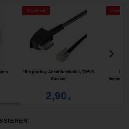
Abverkauf
Abverkau
46mm
15m goobay Anschlusskabel, TAE-N
Gard
Stecker
Versenkre
2,90
€
SSIEREN: