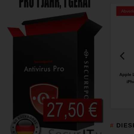
Abverk
Apple 
iPh
DIES