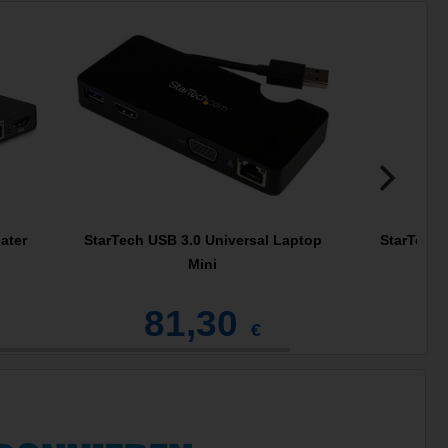
ater
StarTech USB 3.0 Universal Laptop
StarTech 
Mini
81,30
1
€