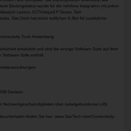
se Dockingstation wurde für die nahtlose Integration mit jedem
liesslich Lenovo X1/Thinkpad P Series, Dell
ks. Das Dock hat einen seitlichen K-Slot für zusätzliche
Connectivity Tools Anwendung
cherheit entwickelt und sind die einzige Software-Suite auf dem
 Software-Suite enthält:
 Fensteranordnungen.
 USB Geräten.
ellere Netzwerkgeschwindigkeiten über kabelgebundenes LAN.
erunterladen finden Sie hier: www.StarTech.com/Connectivity-