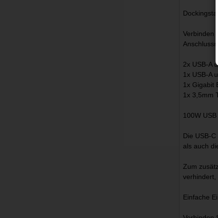
Dockingsta
Verbinden 
Anschlussm
2x USB-A u
1x USB-A u
1x Gigabit
1x 3,5mm T
100W USB 
Die USB-C 
als auch d
Zum zusätz
verhindert
Einfache Ei
Verbinden S