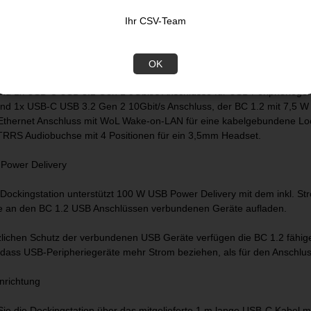
tion mit umfassenden Funktionen
Ihr CSV-Team
Sie die Dockingstation mit dem USB 3.2 Gen 2 10Gbit/s Typ-C Anschlus
öglichkeiten, Optionen und Funktionen zu erhalten. Die Dockingstation
OK
nd 1x USB-C USB 3.2 Gen 1 5Gbit/s Anschlüsse für USB Peripherieger
nd 1x USB-C USB 3.2 Gen 2 10Gbit/s Anschluss, der BC 1.2 mit 7,5 W 
 Ethernet Anschluss mit WoL Wake-on-LAN für eine kabelgebundene Lo
RRS Audiobuchse mit 4 Positionen für ein 3,5mm Headset.
Power Delivery
Dockingstation unterstützt 100 W USB Power Delivery mit dem inkl. S
ie an den BC 1.2 USB Anschlüssen verbundenen Geräte aufladen.
lichen Schutz der verbundenen USB Geräte verfügen die BC 1.2 fäh
, dass USB-Peripheriegeräte mehr Strom beziehen, als für den Anschlus
nrichtung
ie die Dockingstation über das mitgelieferte 1 m lange USB-C Kabel mi