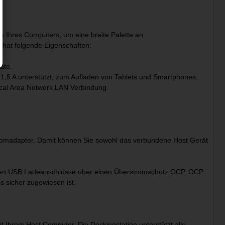
s Ihres Computers, um eine breite Palette an
 hat folgende Eigenschaften:
äte.
1,5 A unterstützt, zum Aufladen von Tablets und Smartphones.
cal Area Network LAN Verbindung.
tromadapter. Damit können Sie sowohl das verbundene Host Gerät
igen USB Ladeanschlüsse über einen Überstromschutz OCP. OCP
s sicher zugewiesen ist.
t Ihrem Host Computer. Die Dockingstation unterstützt alle