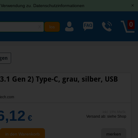
r Verwendung zu.
Datenschutzinformationen
[x]
0
X
gen
1 Gen 2) Type-C, grau, silber, USB
ech.com
6,12
inkl. 19% MwSt.
€
Versand ab: siehe Shop
in den Warenkorb
merken