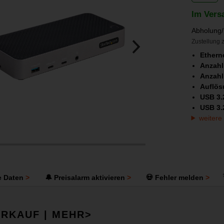
Im Vers
Abholung/
Zustellung z
Ethern
Anzahl
Anzahl
Auflös
USB 3.
USB 3.
weitere
e Daten
🔔 Preisalarm aktivieren
💀 Fehler melden
RKAUF | MEHR>