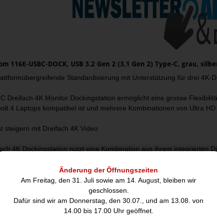
om 116E-USBC-DOCK, USB 3.2 Gen 2 (3.1 Gen 2) Type-C, grau, silbe
attformübergreifende Standardisierung mit Unterstützung für drei 4K-D
 Dreifach 4K Monitor Dockingstation ermöglicht eine grosse Flexibilit
olt 4 Laptops kompatibel ist und mehrere Kombinationen von Ultra HD 
ät steigern mit Dreifach 4K Video
fach 4K Dockingstation nutzt eine Kombination aus ihrem integrierten 
Ihres Computers, um drei unabhängige 4K Bildschirme bereitzustellen.
Änderung der Öffnungszeiten
Sie eine beliebige Kombination von HDMI und/oder DisplayPort Monito
Am Freitag, den 31. Juli sowie am 14. August, bleiben wir
bei 60Hz. Verbinden Sie einen HDMI Bildschirm mit Video Port 3 DP Alt
geschlossen.
ung ist ideal für detaillierte Grafikanwendungen und steigert Ihre Produ
Dafür sind wir am Donnerstag, den 30.07., und am 13.08. von
14.00 bis 17.00 Uhr geöffnet.