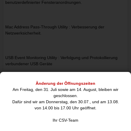
benutzerdefinierter Fensteranordnungen.
Mac Address Pass-Through Utility : Verbesserung der
Netzwerksicherheit.
USB Event Monitoring Utility : Verfolgung und Protokollierung
verbundener USB Geräte
Änderung der Öffnungszeiten
Wi-Fi Auto Switch Utility : Ermöglicht Nutzern den schnellen
Am Freitag, den 31. Juli sowie am 14. August, bleiben wir
Zugriff auf höhere Geschwindigkeiten im Netzwerk über ein
geschlossen.
kabelgebundenes LAN.
Dafür sind wir am Donnerstag, den 30.07., und am 13.08.
von 14.00 bis 17.00 Uhr geöffnet.
Weitere Informationen und die Anwendung StarTech.com
Connectivity Tools zum Herunterladen finden Sie hier:
Ihr CSV-Team
www.StarTech.com/Connectivity-Tools