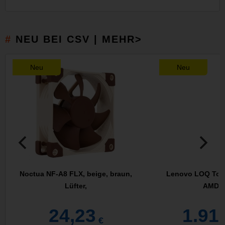
NEU BEI CSV | MEHR>
Neu
Neu
Noctua NF-A8 FLX, beige, braun,
Lenovo LOQ Tow
Lüfter,
AMD R
24,23
1.91
€