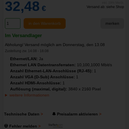
32,48
inkl. 19% MwSt.
€
Versand ab: siehe Shop
in den Warenkorb
merken
Im Versandlager
Abholung/ Versand möglich am Donnerstag, den 13.08
Zustellung zw. 14.08 - 18.08
Ethernet/LAN:
Ja
Ethernet LAN Datentransferraten:
10,100,1000 Mbit/s
Anzahl Ethernet-LAN-Anschlüsse (RJ-45):
1
Anzahl VGA (D-Sub) Anschlüsse:
1
Anzahl HDMI-Anschlüsse:
1
Auflösung (maximal, digital):
3840 x 2160 Pixel
weitere Informationen
Technische Daten
🔔 Preisalarm aktivieren
💀 Fehler melden