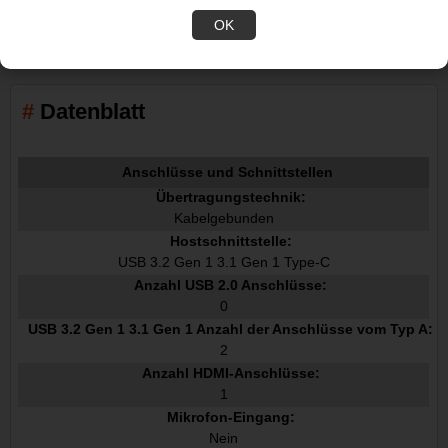
The StarTech.com Advantage
OK
Datenblatt
Anschlüsse und Schnittstellen
Übertragungstechnik:
Kabelgebunden
Hostschnittstelle:
USB 3.2 Gen 1 3.1 Gen 1 Type-C
Anzahl USB 2.0 Anschlüsse:
0
USB 3.2 Gen 1 3.1 Gen 1 Anzahl der Anschlüsse vom Typ A:
2
Anzahl HDMI-Anschlüsse:
1
Mikrofon-Eingang:
Nein