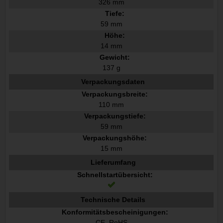
326 mm
Tiefe:
59 mm
Höhe:
14 mm
Gewicht:
137 g
Verpackungsdaten
Verpackungsbreite:
110 mm
Verpackungstiefe:
59 mm
Verpackungshöhe:
15 mm
Lieferumfang
Schnellstartübersicht:
Technische Details
Konformitätsbescheinigungen:
CE, RoHS