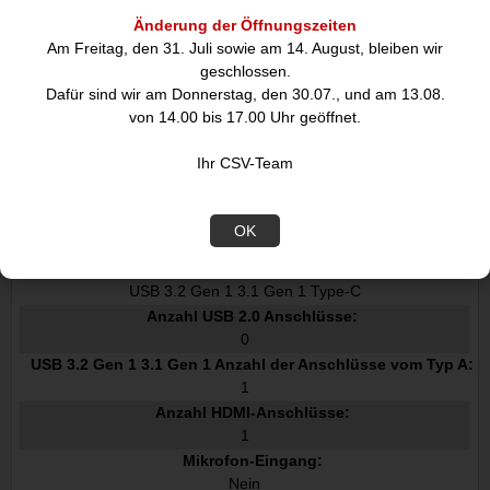
gewährleisten, muss der USB-C-Port Ihres Laptops USB Power
Änderung der Öffnungszeiten
Delivery unterstützen.
Am Freitag, den 31. Juli sowie am 14. August, bleiben wir
geschlossen.
Dafür sind wir am Donnerstag, den 30.07., und am 13.08.
von 14.00 bis 17.00 Uhr geöffnet.
Datenblatt
Ihr CSV-Team
Anschlüsse und Schnittstellen
Übertragungstechnik:
OK
Andocken
Hostschnittstelle:
USB 3.2 Gen 1 3.1 Gen 1 Type-C
Anzahl USB 2.0 Anschlüsse:
0
USB 3.2 Gen 1 3.1 Gen 1 Anzahl der Anschlüsse vom Typ A:
1
Anzahl HDMI-Anschlüsse:
1
Mikrofon-Eingang:
Nein