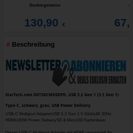
Dockingstation
mi
130,90
67,
€
Beschreibung
StarTech.com DKT30CMHSDPD, USB 3.2 Gen 1 (3.1 Gen 1)
Type-C, schwarz, grau, USB Power Delivery
USB-C Multiport AdapterUSB 3.2 Gen 1 5 Gbit/s4K 30Hz
HDMI100W Power DeliverySD & MicroSD Kartenleser
Dieser USB-C-Multiport-Adapter mit HDMI verwandelt Ihr