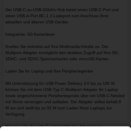
Der USB-C-zu-USB-5Gbit/s-Hub bietet einen USB-C-Port und
einen USB-A-Port BC-1.2-Ladeport zum Anschluss Ihrer
aktuellen und älteren USB-Geräte.
Integrierter SD-Kartenleser
Greifen Sie mühelos auf Ihre Multimedia-Inhalte zu. Der
Multiport-Adapter ermöglicht den direkten Zugriff auf Ihre SD-,
SDHC- und SDXC-Speicherkarten oder microSD-Karten.
Laden Sie Ihr Laptop und Ihre Peripheriegeräte
Mit Unterstützung für USB Power Delivery 3.0 bis zu 100 W
können Sie mit dem USB-Typ-C-Multiport-Adapter Ihr Laptop
sowie angeschlossene Peripheriegeräte über ein USB-C-Netzteil
mit Strom versorgen und aufladen. Der Adapter selbst behält 8
W ein und stellt bis zu 92 W zum Laden Ihres Laptops zur
Verfügung.
Hinweis: Um die volle Funktionalität des Adapters zu