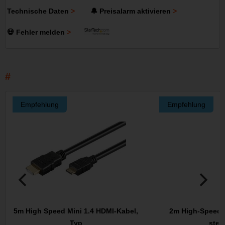
Technische Daten
🔔 Preisalarm aktivieren
💀 Fehler melden
Empfehlung
Empfehlung
5m High Speed Mini 1.4 HDMI-Kabel,
2m High-Speed 
Typ
stec