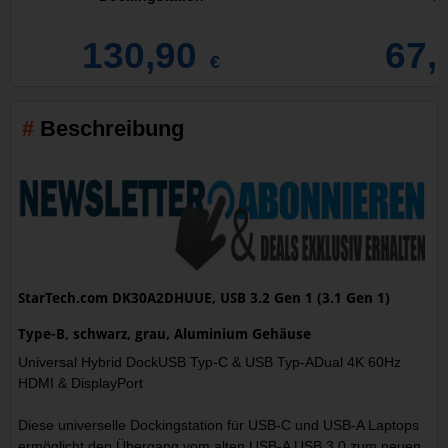
130,90
67,
€
Beschreibung
StarTech.com DK30A2DHUUE, USB 3.2 Gen 1 (3.1 Gen 1)
Type-B, schwarz, grau, Aluminium Gehäuse
Universal Hybrid DockUSB Typ-C & USB Typ-ADual 4K 60Hz
HDMI & DisplayPort
Diese universelle Dockingstation für USB-C und USB-A Laptops
ermöglicht den Übergang vom alten USB-A USB 3.0 zum neuen