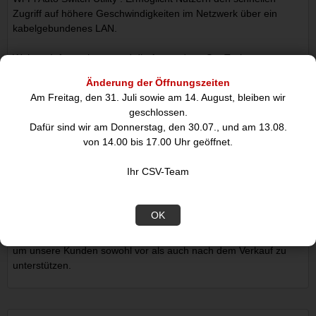
Zugriff auf höhere Geschwindigkeiten im Netzwerk über ein
kabelgebundenes LAN.
Weitere Informationen und die Anwendung StarTech.com
Connectivity Tools zum Herunterladen finden Sie hier:
Änderung der Öffnungszeiten
www.StarTech.com/Connectivity-Tools
Am Freitag, den 31. Juli sowie am 14. August, bleiben wir
geschlossen.
Erste Wahl für IT-Profis - seit 1985
Dafür sind wir am Donnerstag, den 30.07., und am 13.08.
von 14.00 bis 17.00 Uhr geöffnet.
Bei StarTech.com führen wir umfassende Kompatibilitäts- und
Leistungstests für alle unsere Produkte durch, um
Ihr CSV-Team
sicherzustellen, dass wir die Branchenstandards erfüllen oder
übertreffen und IT-Profis qualitativ hochwertige Produkte
anbieten. Unsere lokalen technischen Berater von StarTech.com
OK
verfügen über umfassende Produktkenntnisse und arbeiten
direkt mit unseren Ingenieuren von StarTech.com zusammen,
um unsere Kunden sowohl vor als auch nach dem Verkauf zu
unterstützen.