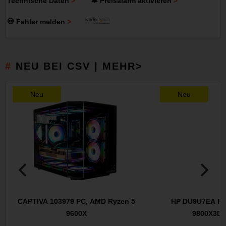
Technische Daten
🔔 Preisalarm aktivieren
💀 Fehler melden
NEU BEI CSV | MEHR>
Neu
Neu
CAPTIVA 103979 PC, AMD Ryzen 5
HP DU9U7EA PC
9600X
9800X3D (