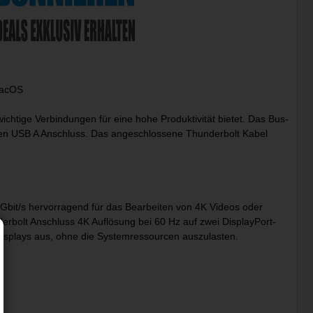
 macOS
wichtige Verbindungen für eine hohe Produktivität bietet. Das Bus-
inen USB A Anschluss. Das angeschlossene Thunderbolt Kabel
 Gbit/s hervorragend für das Bearbeiten von 4K Videos oder
erbolt Anschluss 4K Auflösung bei 60 Hz auf zwei DisplayPort-
isplays aus, ohne die Systemressourcen auszulasten.