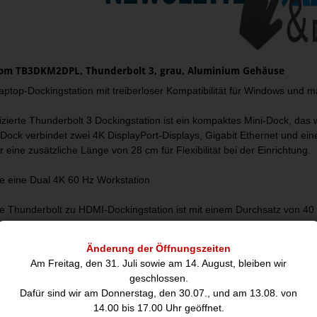
com TB3DKM2DPL, Thunderbolt 3, grau, Aluminium Gehäuse
aptop-Dockingstation mit treiberloser Kompatibilität für Windows und
fizierte Thunderbolt 3 Dockingstation ist ein kompaktes Mini-Dock, das 
 Dock verbindet zwei 4K DisplayPort-Displays, Gigabit Ethernet und e
r eine zusätzliche Länge von 28 cm für Flexibilität bei der Einrichtung.
ie eine Dual 4K 60 Hz Workstation
re Thunderbolt zu HDMI-Dockingstation ist mit einem Durchsatz von 40
 Ultra-HD-Bereich geeignet. Sie unterstützt über einen einzigen Thund
en. Führen Sie ressourcenintensive Anwendungen auf zwei separaten D
Änderung der Öffnungszeiten
Am Freitag, den 31. Juli sowie am 14. August, bleiben wir
Sie Ihren Laptop an:
geschlossen.
Dafür sind wir am Donnerstag, den 30.07., und am 13.08. von
playPort 4096 x 2160p bei 60 Hz
14.00 bis 17.00 Uhr geöffnet.