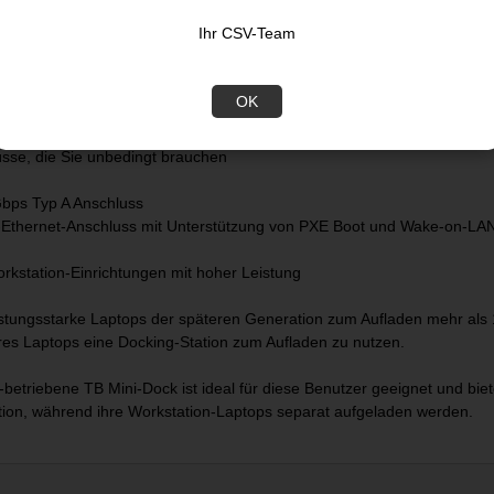
 28 cm langes, integriertes Hostkabel
Ihr CSV-Team
 x 12,4 cm nimmt diese Dockingstation nur wenig Platz auf Ihrem Schre
et eine grössere Reichweite, um die Belastung von Anschlüssen/Steck
OK
können Sie das Dock auch weiter vom Laptop entfernt auf Ihrem Schreib
üsse, die Sie unbedingt brauchen
bps Typ A Anschluss
t-Ethernet-Anschluss mit Unterstützung von PXE Boot und Wake-on-LA
orkstation-Einrichtungen mit hoher Leistung
istungsstarke Laptops der späteren Generation zum Aufladen mehr als 
hres Laptops eine Docking-Station zum Aufladen zu nutzen.
betriebene TB Mini-Dock ist ideal für diese Benutzer geeignet und biet
tion, während ihre Workstation-Laptops separat aufgeladen werden.