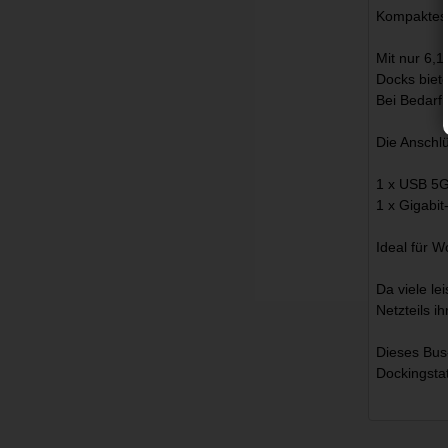
Kompaktes,
Mit nur 6,1
Docks biet
Bei Bedarf 
Die Anschl
1 x USB 5G
1 x Gigabi
Ideal für W
Da viele le
Netzteils i
Dieses Bus-
Dockingsta