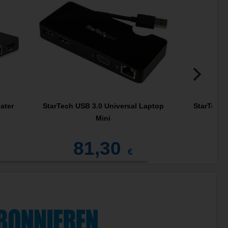
ater
StarTech USB 3.0 Universal Laptop
StarTech 
Mini
81,30
1
€