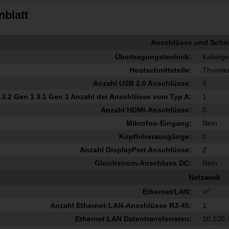
nblatt
Anschlüsse und Schnit
Übertragungstechnik:
Kabelg
Hostschnittstelle:
Thunder
Anzahl USB 2.0 Anschlüsse:
0
3.2 Gen 1 3.1 Gen 1 Anzahl der Anschlüsse vom Typ A:
1
Anzahl HDMI-Anschlüsse:
0
Mikrofon-Eingang:
Nein
Kopfhörerausgänge:
0
Anzahl DisplayPort Anschlüsse:
2
Gleichstrom-Anschluss DC:
Nein
Netzwerk
Ethernet/LAN:
Anzahl Ethernet-LAN-Anschlüsse RJ-45:
1
Ethernet LAN Datentransferraten:
10,100,