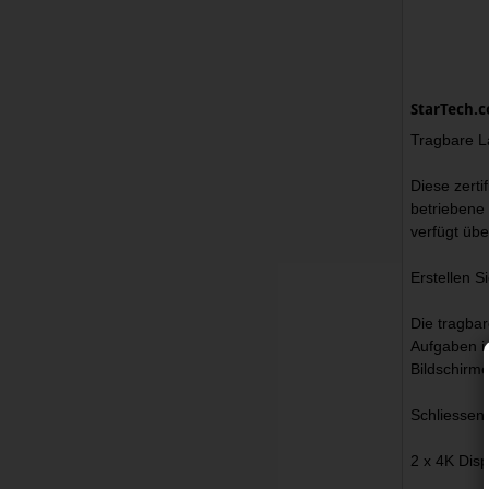
StarTech.
Tragbare L
Diese zerti
betriebene
verfügt übe
Erstellen S
Die tragba
Aufgaben im
Bildschirm
Schliessen 
2 x 4K Dis