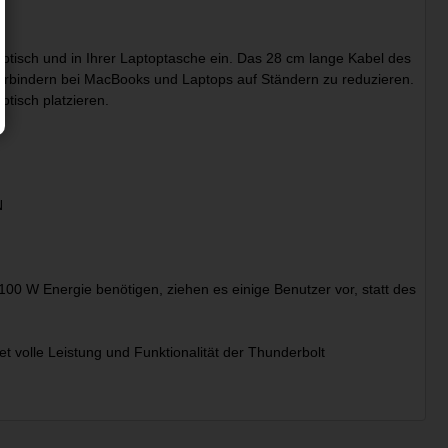
ibtisch und in Ihrer Laptoptasche ein. Das 28 cm lange Kabel des
verbindern bei MacBooks und Laptops auf Ständern zu reduzieren.
tisch platzieren.
N
100 W Energie benötigen, ziehen es einige Benutzer vor, statt des
et volle Leistung und Funktionalität der Thunderbolt