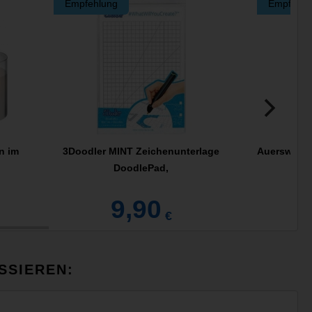
Empfehlung
Empfehlu
n im
3Doodler MINT Zeichenunterlage
Auerswald 
DoodlePad,
9,90
0
€
SSIEREN: