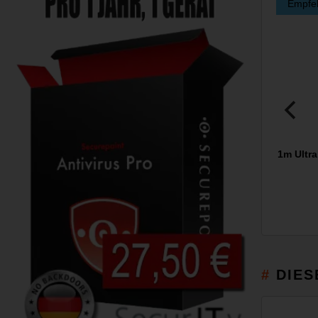
Empfe
1m Ultr
DIES