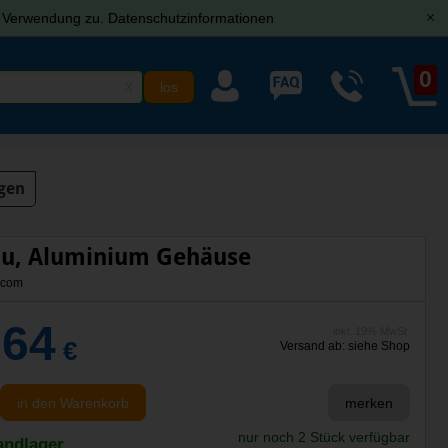
r Verwendung zu.
Datenschutzinformationen
[x]
0
X
gen
au, Aluminium Gehäuse
.com
,64
inkl. 19% MwSt.
€
Versand ab: siehe Shop
in den Warenkorb
merken
nur noch 2 Stück verfügbar
andlager