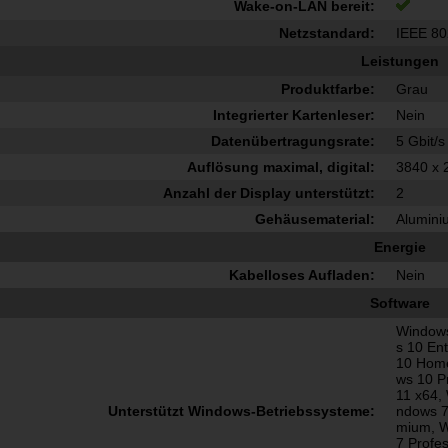
Wake-on-LAN bereit:
Netzstandard:
IEEE 80
Leistungen
Produktfarbe:
Grau
Integrierter Kartenleser:
Nein
Datenübertragungsrate:
5 Gbit/s
Auflösung maximal, digital:
3840 x 
Anzahl der Display unterstützt:
2
Gehäusematerial:
Alumini
Energie
Kabelloses Aufladen:
Nein
Software
Windows
s 10 En
10 Home
ws 10 P
11 x64,
Unterstützt Windows-Betriebssysteme:
ndows 7
mium, W
7 Profe