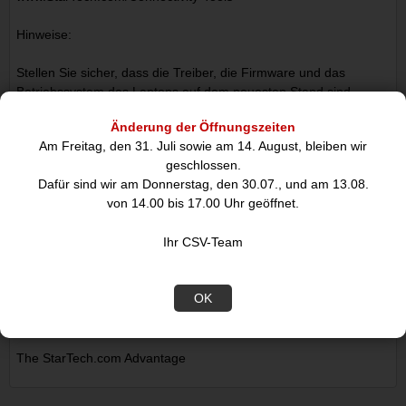
Hinweise:
Stellen Sie sicher, dass die Treiber, die Firmware und das
Betriebssystem des Laptops auf dem neuesten Stand sind,
bevor Sie die Dockingstation verwenden.
Änderung der Öffnungszeiten
Die Videoausgabefähigkeit hängt von der Grafikkarte und der
Am Freitag, den 31. Juli sowie am 14. August, bleiben wir
Hardware-Spezifikation Ihres angeschlossenen Laptops ab.
geschlossen.
Nicht alle USB-C-Anschlüsse unterstützen alle Funktionen des
Dafür sind wir am Donnerstag, den 30.07., und am 13.08.
USB Type-C-Standards. Stellen Sie sicher, dass der USB-C-
von 14.00 bis 17.00 Uhr geöffnet.
Anschluss Ihres Laptops den DP Alt-Modus und USB Power
Delivery für alle Funktionen des USB Type-C-Standards
Ihr CSV-Team
unterstützt.
Nicht alle Thunderbolt 3 USB-C-Anschlüsse unterstützen alle
Funktionen des Thunderbolt 3-Standards. Stellen Sie sicher,
OK
dass der Thunderbolt 3-Anschluss Ihres Laptops USB Power
Delivery unterstützt.
The StarTech.com Advantage