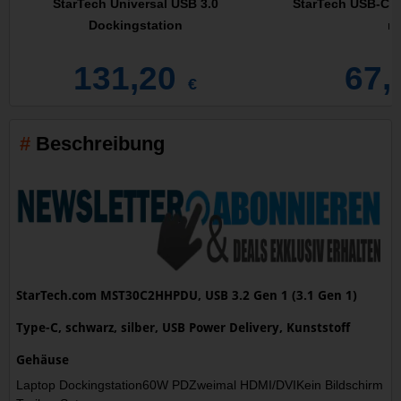
StarTech Universal USB 3.0
StarTech USB-C M
Dockingstation
mi
131,20
67,
€
Beschreibung
StarTech.com MST30C2HHPDU, USB 3.2 Gen 1 (3.1 Gen 1)
Type-C, schwarz, silber, USB Power Delivery, Kunststoff
Gehäuse
Laptop Dockingstation60W PDZweimal HDMI/DVIKein Bildschirm