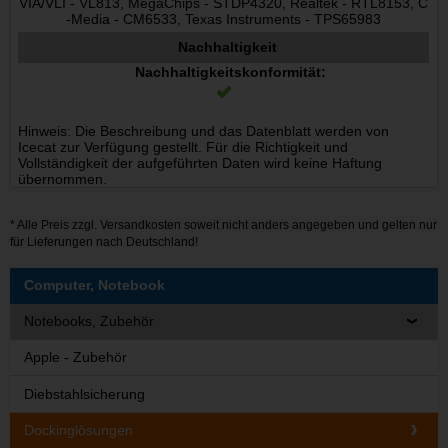
VIA/VLI - VL813, MegaChips - STDP4320, Realtek - RTL8153, C
-Media - CM6533, Texas Instruments - TPS65983
Nachhaltigkeit
Nachhaltigkeitskonformität:
Hinweis: Die Beschreibung und das Datenblatt werden von
Icecat zur Verfügung gestellt. Für die Richtigkeit und
Vollständigkeit der aufgeführten Daten wird keine Haftung
übernommen.
* Alle Preis zzgl.
Versandkosten
soweit nicht anders angegeben und gelten nur
für Lieferungen nach Deutschland!
Computer, Notebook
Notebooks, Zubehör
Apple - Zubehör
Diebstahlsicherung
Dockinglösungen