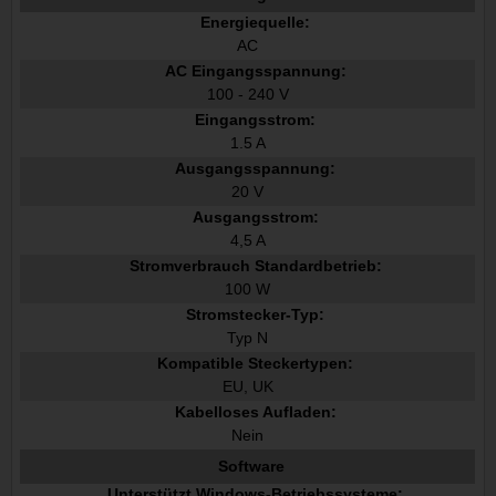
Energiequelle:
AC
AC Eingangsspannung:
100 - 240 V
Eingangsstrom:
1.5 A
Ausgangsspannung:
20 V
Ausgangsstrom:
4,5 A
Stromverbrauch Standardbetrieb:
100 W
Stromstecker-Typ:
Typ N
Kompatible Steckertypen:
EU, UK
Kabelloses Aufladen:
Nein
Software
Unterstützt Windows-Betriebssysteme: