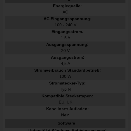
Energiequelle:
AC
AC Eingangsspannung:
100 - 240 V
Eingangsstrom:
1.5 A
Ausgangsspannung:
20 V
Ausgangsstrom:
4,5 A
Stromverbrauch Standardbetrieb:
100 W
Stromstecker-Typ:
Typ N
Kompatible Steckertypen:
EU, UK
Kabelloses Aufladen:
Nein
Software
Unterstützt Windows-Betriebssysteme: