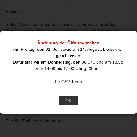
Hinweise:
Stellen Sie sicher, dass die Treiber, die Firmware und das
Betriebssystem des Laptops auf dem neuesten Stand sind,
bevor Sie die Dockingstation verwenden.
Änderung der Öffnungszeiten
Die Videoausgabefähigkeit hängt von der Grafikkarte und der
Am Freitag, den 31. Juli sowie am 14. August, bleiben wir
Hardware-Spezifikation Ihres angeschlossenen Laptops ab.
geschlossen.
Nicht alle USB-C-Anschlüsse unterstützen alle Funktionen des
Dafür sind wir am Donnerstag, den 30.07., und am 13.08.
USB Type-C-Standards. Stellen Sie sicher, dass der USB-C-
von 14.00 bis 17.00 Uhr geöffnet.
Anschluss Ihres Laptops den DP Alt-Modus und USB Power
Delivery für alle Funktionen des USB Type-C-Standards
Ihr CSV-Team
unterstützt.
Nicht alle Thunderbolt 3 USB-C-Anschlüsse unterstützen alle
Funktionen des Thunderbolt 3-Standards. Stellen Sie sicher,
OK
dass der Thunderbolt 3-Anschluss Ihres Laptops USB Power
Delivery unterstützt.
The StarTech.com Advantage