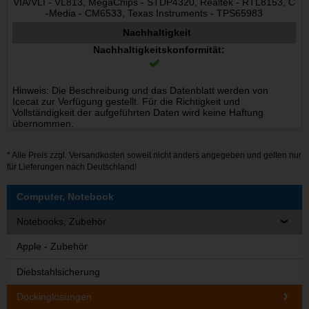
VIA/VLI - VL813, MegaChips - STDP4320, Realtek - RTL8153, C
-Media - CM6533, Texas Instruments - TPS65983
Nachhaltigkeit
Nachhaltigkeitskonformität:
Hinweis: Die Beschreibung und das Datenblatt werden von
Icecat zur Verfügung gestellt. Für die Richtigkeit und
Vollständigkeit der aufgeführten Daten wird keine Haftung
übernommen.
* Alle Preis zzgl.
Versandkosten
soweit nicht anders angegeben und gelten nur
für Lieferungen nach Deutschland!
Computer, Notebook
Notebooks, Zubehör
Apple - Zubehör
Diebstahlsicherung
Dockinglösungen