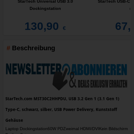
StarTech Universal USB 3.0
StarTech USB-C M
Dockingstation
mi
130,90
67,
€
Beschreibung
StarTech.com MST30C2HHPDU, USB 3.2 Gen 1 (3.1 Gen 1)
Type-C, schwarz, silber, USB Power Delivery, Kunststoff
Gehäuse
Laptop Dockingstation60W PDZweimal HDMI/DVIKein Bildschirm