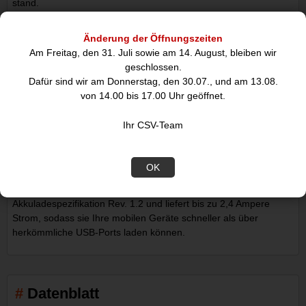
stand.
Mit der im Lieferumfang enthaltenen Wandbefestigungshalterung
Änderung der Öffnungszeiten
können Sie den Hub an einer Fläche, z. B. einem Schreibtisch
Am Freitag, den 31. Juli sowie am 14. August, bleiben wir
oder an der Wand, anbringen und so besser an Ihre Bedürfnisse
geschlossen.
anpassen.
Dafür sind wir am Donnerstag, den 30.07., und am 13.08.
von 14.00 bis 17.00 Uhr geöffnet.
Laden und synchronisieren Sie Ihre Mobilgeräte
Ihr CSV-Team
Mit dem verfügbaren Schnelllade-Port des Hubs können Sie
sicherstellen, dass Ihre Mobilgeräte immer aufgeladen und
einsatzbereit sind, wenn Sie sie benötigen. Sie können Ihre
OK
Geräte beim Laden auch synchronisieren und jederzeit darauf
zugreifen. Der USB-A-Lade-Port unterstützt die USB
Akkuladespezifikation Rev. 1.2 und liefert bis zu 2,4 Ampere
Strom, sodass sie Ihre mobilen Geräte schneller als über
herkömmliche USB-Ports laden können.
Datenblatt