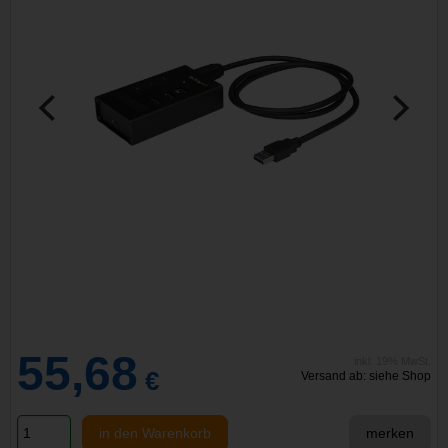
55,68
inkl. 19% MwSt.
€
Versand ab: siehe Shop
in den Warenkorb
merken