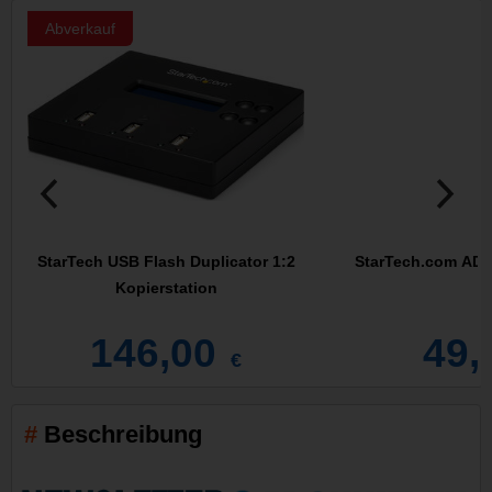
Abverkauf
StarTech USB Flash Duplicator 1:2
StarTech.com AD
Kopierstation
146,00
49,
€
Beschreibung