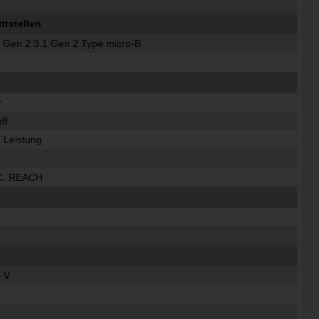
tstellen
 Gen 2 3.1 Gen 2 Type micro-B
z
ff
t, Leistung
C, REACH
 V