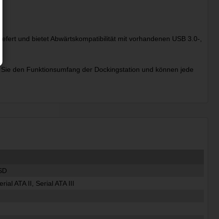
efert und bietet Abwärtskompatibilität mit vorhandenen USB 3.0-,
 Sie den Funktionsumfang der Dockingstation und können jede
SD
rial ATA II, Serial ATA III