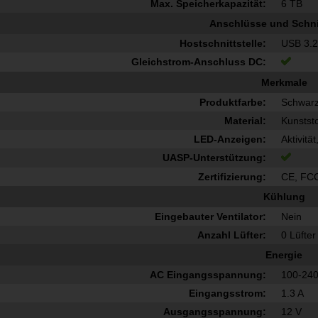
Max. Speicherkapazität:
6 TB
Anschlüsse und Schnit
Hostschnittstelle:
USB 3.2
Gleichstrom-Anschluss DC:
Merkmale
Produktfarbe:
Schwar
Material:
Kunststo
LED-Anzeigen:
Aktivitä
UASP-Unterstützung:
Zertifizierung:
CE, FC
Kühlung
Eingebauter Ventilator:
Nein
Anzahl Lüfter:
0 Lüfter
Energie
AC Eingangsspannung:
100-240
Eingangsstrom:
1.3 A
Ausgangsspannung:
12 V