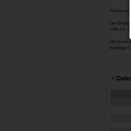
Praktische 
Die Docking
USB 2.0- u
Mit einem 
beliebige 2
Date