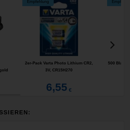
Empfehlung
Empfehlu
2er-Pack Varta Photo Lithium CR2,
500 Blatt K
gold
3V, CR15H270
6,55
€
SSIEREN: