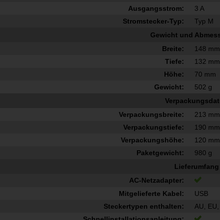
Ausgangsstrom:
3 A
Stromstecker-Typ:
Typ M
Gewicht und Abmes
Breite:
148 m
Tiefe:
132 m
Höhe:
70 mm
Gewicht:
502 g
Verpackungsda
Verpackungsbreite:
213 m
Verpackungstiefe:
190 m
Verpackungshöhe:
120 m
Paketgewicht:
980 g
Lieferumfang
AC-Netzadapter:
Mitgelieferte Kabel:
USB
Steckertypen enthalten:
AU, EU,
Schnellinstallationsanleitung: