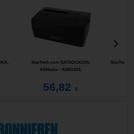
OCK,
StarTech.com SATDOCKU3S,
StarTech.
ASMedia - ASM1053,
56,82
€