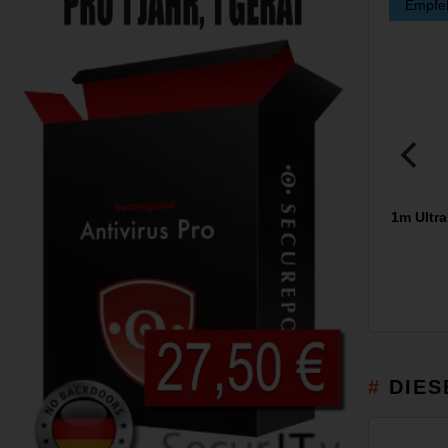
Empfe
1m Ultr
DIES