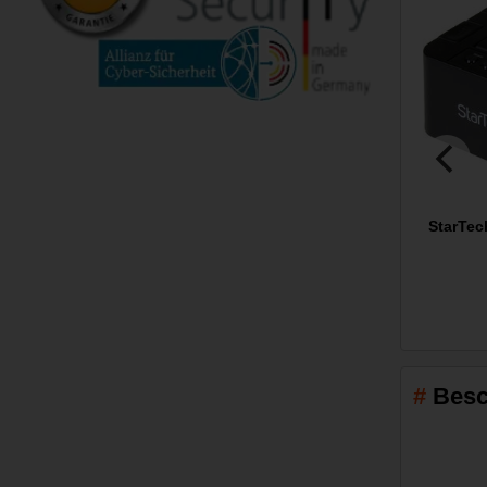
StarTe
Besc