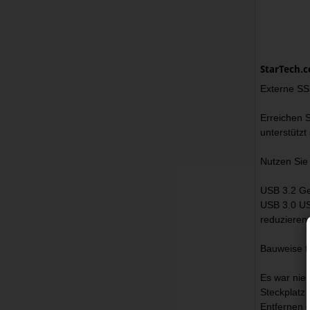
StarTech.
Externe SSD
Erreichen S
unterstützt
Nutzen Sie
USB 3.2 Ge
USB 3.0 US
reduzieren
Bauweise f
Es war nie
Steckplatz
Entfernen 