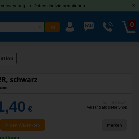
r Verwendung zu.
Datenschutzinformationen
[x]
0
X
ation
R, schwarz
.com
1,40
inkl. 19% MwSt.
€
Versand ab: siehe Shop
in den Warenkorb
merken
andlager