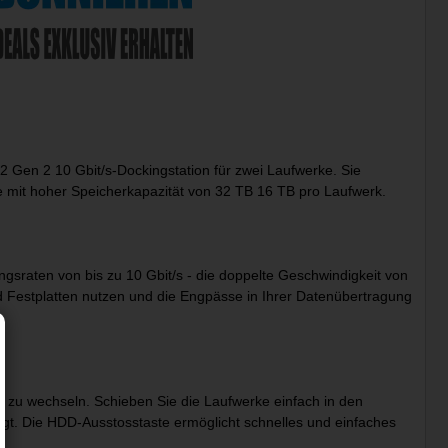
2 Gen 2 10 Gbit/s-Dockingstation für zwei Laufwerke. Sie
rke mit hoher Speicherkapazität von 32 TB 16 TB pro Laufwerk.
gsraten von bis zu 10 Gbit/s - die doppelte Geschwindigkeit von
 Festplatten nutzen und die Engpässe in Ihrer Datenübertragung
 zu wechseln. Schieben Sie die Laufwerke einfach in den
gt. Die HDD-Ausstosstaste ermöglicht schnelles und einfaches