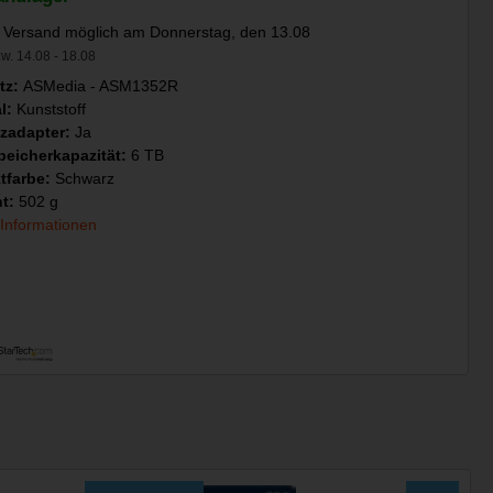
 Versand möglich am Donnerstag, den 13.08
w. 14.08 - 18.08
tz:
ASMedia - ASM1352R
al:
Kunststoff
zadapter:
Ja
peicherkapazität:
6 TB
tfarbe:
Schwarz
ht:
502 g
 Informationen