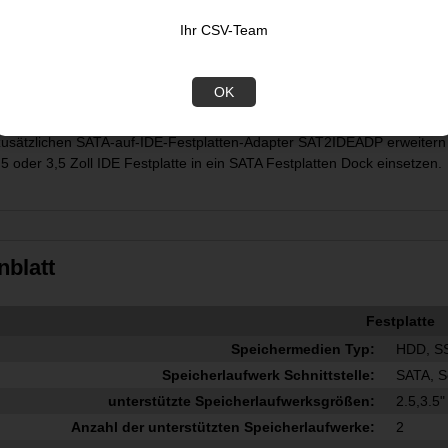
Ihr CSV-Team
Kompatibilität
station für zwei Laufwerke wird mit einem USB Type-A-auf-B-Kabel geli
OK
nd 1.x-Geräten. Sie unterstützt auch UASP für höhere Leistung.
zusätzlichen SATA-auf-IDE-Festplatten-Adapter SAT2IDEADP erweitern
,5 oder 3,5 Zoll IDE Festplatte in ein SATA Festplatten Dock einsetzen.
nblatt
Festplatte
Speichermedien Typ:
HDD, S
Speicherlaufwerk Schnittstelle:
SATA, Se
unterstützte Speicherlaufwerksgrößen:
2.5,3.5"
Anzahl der unterstützten Speicherlaufwerke:
2