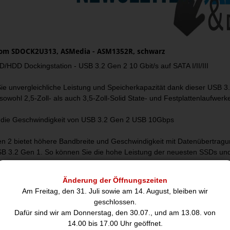
com SDOCK2U313, ASMedia - ASM1352R, schwarz
/HDD Dockingstation - USB 3.2 Gen 2 10 Gbit/s auf SATA I/II/III
ie unvergleichliche Leistung und Speicherkapazität dank dieser USB 3.
 sowohl 2,5-Zoll- als auch 3,5-Zoll-Solid State- und Festplattenlaufwe
 die Geschwindigkeit von USB 3.2 Gen 2 USB 10Gbps
n 2 bietet höhere Bandbreite und Geschwindigkeit mit Datenübertragun
B 3.2 Gen 1. So können Sie die hohe Leistung der neuesten SSDs und
.
Änderung der Öffnungszeiten
ür Einschub von oben für einfachen Laufwerkszugriff
Am Freitag, den 31. Juli sowie am 14. August, bleiben wir
geschlossen.
 einfacher, Laufwerke für Desktopcomputer oder Laptops zu docken und
Dafür sind wir am Donnerstag, den 30.07., und am 13.08. von
 für Einschub von oben. Werkzeuge oder Einschübe werden nicht benöti
14.00 bis 17.00 Uhr geöffnet.
der Laufwerke.