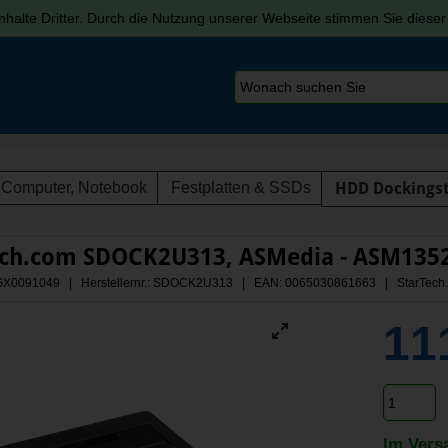
halte Dritter. Durch die Nutzung unserer Webseite stimmen Sie diese
Computer, Notebook
Festplatten & SSDs
HDD Dockingst
ech.com SDOCK2U313, ASMedia - ASM1352
: AGX0091049 | Herstellernr.: SDOCK2U313
| EAN: 0065030861663 | StarTech
11
Im Vers