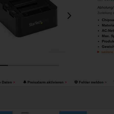
Abholung/
Zustellung z
Chipsa
Materi
AC-Net
Max. S
Produk
Gewic
weitere
e Daten
🔔 Preisalarm aktivieren
💀 Fehler melden