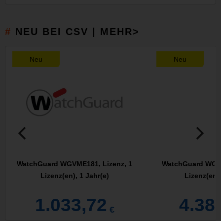
NEU BEI CSV | MEHR>
Neu
Neu
WatchGuard WGVME181, Lizenz, 1
WatchGuard WGVX
Lizenz(en), 1 Jahr(e)
Lizenz(en),
1.033,72
4.38
€