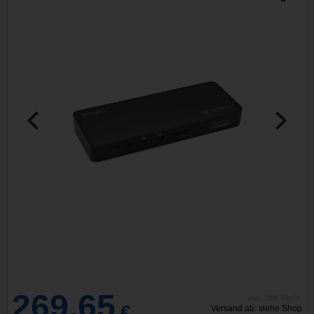
269,65
inkl. 19% MwSt.
€
Versand ab: siehe Shop