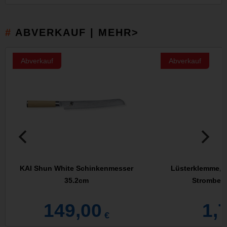
ABVERKAUF | MEHR>
Abverkauf
Abverkauf
KAI Shun White Schinkenmesser
Lüsterklemme, t
35.2cm
Strombela
149,00
1,
€