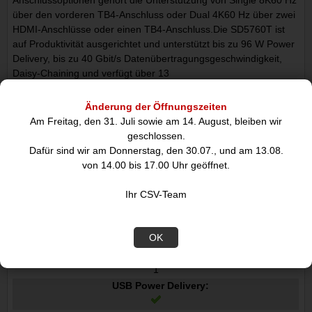
über den vorderen TB4-Anschluss oder Dual 4K60 Hz über zwei
HDMI-Anschlüsse oder einen TB4-Anschluss.Die SD5760T ist
auf Produktivität ausgerichtet und unterstützt bis zu 96 W Power
Delivery, bis zu 40 Gbit/s Datenübertragungsgeschwindigkeit,
Daisy-Chaining und verfügt über 13
Anschlussmöglichkeiten.Inklusive Kensington DockWorks
Software und drei Jahren Garantie.
Änderung der Öffnungszeiten
Am Freitag, den 31. Juli sowie am 14. August, bleiben wir
geschlossen.
Dafür sind wir am Donnerstag, den 30.07., und am 13.08.
Datenblatt
von 14.00 bis 17.00 Uhr geöffnet.
Ihr CSV-Team
Anschlüsse und Schnittstellen
Hostschnittstelle:
OK
Thunderbolt 4
USB 3.2 Gen 2 3.1 Gen 2 Anzahl der Anschlüsse vom Typ C:
1
USB Power Delivery: