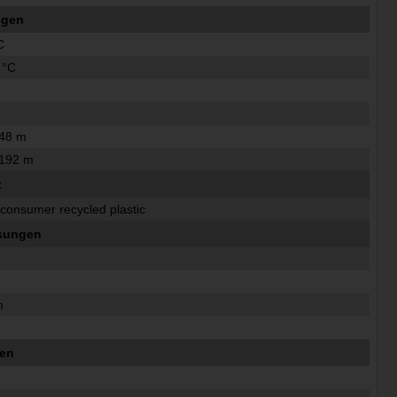
ngen
C
 °C
048 m
2192 m
t
-consumer recycled plastic
sungen
m
m
m
ten
m