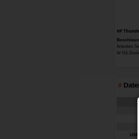
HP Thunder
Beschleun
Arbeiten S
W G6-Docki
Date
USB 