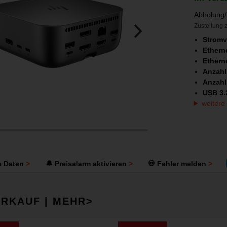
Abholung/
Zustellung z
Stromv
Ethern
Ethern
Anzahl
Anzahl
USB 3.
weitere
e Daten
🔔 Preisalarm aktivieren
💀 Fehler melden
RKAUF | MEHR>