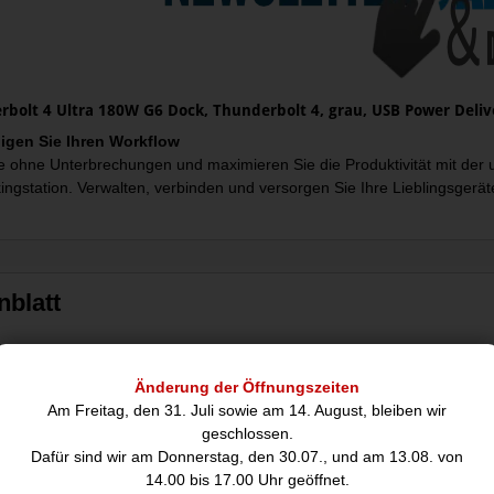
bolt 4 Ultra 180W G6 Dock, Thunderbolt 4, grau, USB Power Deliv
igen Sie Ihren Workflow
ie ohne Unterbrechungen und maximieren Sie die Produktivität mit der 
ngstation. Verwalten, verbinden und versorgen Sie Ihre Lieblingsgerät
nblatt
Anschlüsse und Schnit
Änderung der Öffnungszeiten
Übertragungstechnik:
Kabelg
Am Freitag, den 31. Juli sowie am 14. August, bleiben wir
Hostschnittstelle:
Thunder
geschlossen.
Anzahl USB 2.0 Anschlüsse:
0
Dafür sind wir am Donnerstag, den 30.07., und am 13.08. von
3.2 Gen 1 3.1 Gen 1 Anzahl der Anschlüsse vom Typ A:
2
14.00 bis 17.00 Uhr geöffnet.