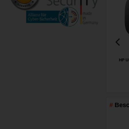
HP U
Besc