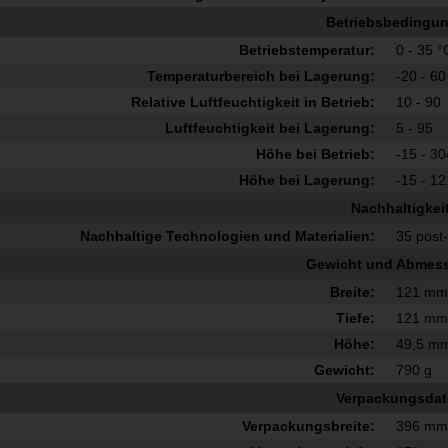
Betriebsbedingu
Betriebstemperatur:
0 - 35 °
Temperaturbereich bei Lagerung:
-20 - 60
Relative Luftfeuchtigkeit in Betrieb:
10 - 90
Luftfeuchtigkeit bei Lagerung:
5 - 95
Höhe bei Betrieb:
-15 - 3
Höhe bei Lagerung:
-15 - 1
Nachhaltigkei
Nachhaltige Technologien und Materialien:
35 post
Gewicht und Abmes
Breite:
121 m
Tiefe:
121 m
Höhe:
49,5 m
Gewicht:
790 g
Verpackungsda
Verpackungsbreite:
396 m