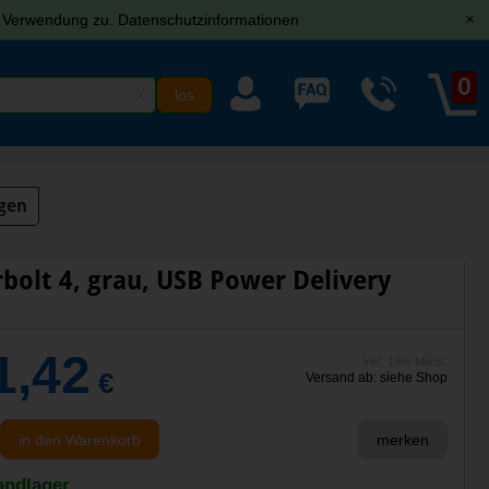
r Verwendung zu.
Datenschutzinformationen
[x]
0
X
gen
bolt 4, grau, USB Power Delivery
1,42
inkl. 19% MwSt.
€
Versand ab: siehe Shop
in den Warenkorb
merken
andlager