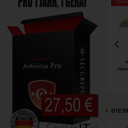
Abverk
M
Abbre
DIES