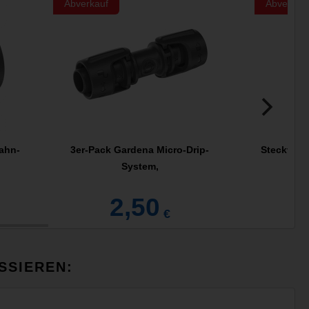
Abverkauf
Abverkau
ahn-
3er-Pack Gardena Micro-Drip-
Steckverte
System,
2,50
€
SSIEREN: