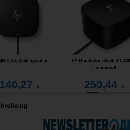
SB-C G5, Dockingstation
HP Thunderbolt Dock G4, 120
Thunderbolt
140,27
250,44
€
€
hreibung