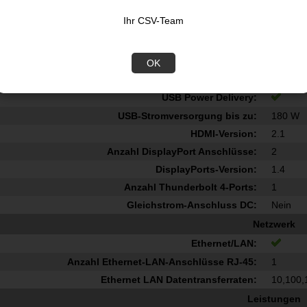
Anzahl HDMI-Anschlüsse:
1
Ihr CSV-Team
Mikrofon-Eingang:
Nein
Kopfhörerausgänge:
0
3.2 Gen 2 3.1 Gen 2 Anzahl der Anschlüsse vom Typ A:
3
OK
3.2 Gen 2 3.1 Gen 2 Anzahl der Anschlüsse vom Typ C:
1
USB Power Delivery:
USB-Stromversorgung bis zu:
180 W
HDMI-Version:
2.1
Anzahl DisplayPort Anschlüsse:
2
DisplayPorts-Version:
1.4
Anzahl Thunderbolt 4-Ports:
1
Gleichstrom-Anschluss DC:
Nein
Netzwerk
Ethernet/LAN:
Anzahl Ethernet-LAN-Anschlüsse RJ-45:
1
Ethernet LAN Datentransferraten:
10,100,
Leistungen