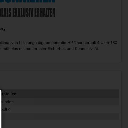
ery
ultimativen Leistungsabgabe über die HP Thunderbolt 4 Ultra 180
e mühelos mit modernster Sicherheit und Konnektivität.
tstellen
ebunden
bolt 4