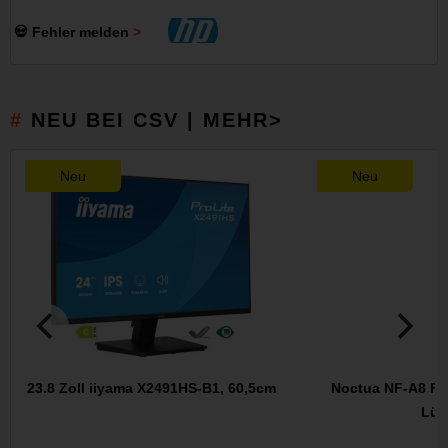
💀 Fehler melden
NEU BEI CSV | MEHR>
Neu
Neu
23.8 Zoll iiyama X2491HS-B1, 60,5cm
Noctua NF-A8 FLX
Lüft