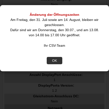
Nein
Kopfhörerausgänge:
Änderung der Öffnungszeiten
0
Am Freitag, den 31. Juli sowie am 14. August, bleiben wir
USB 3.2 Gen 1 3.1 Gen 1 Anzahl der Anschlüsse vom Typ C:
geschlossen.
1
Dafür sind wir am Donnerstag, den 30.07., und am 13.08.
PowerShare:
von 14.00 bis 17.00 Uhr geöffnet.
USB Power Delivery:
Ihr CSV-Team
USB-Stromversorgung bis zu:
65 W
OK
HDMI-Version:
2.0
Anzahl DisplayPort Anschlüsse:
1
DisplayPorts-Version:
1.2
Gleichstrom-Anschluss DC:
Nein
Netzwerk