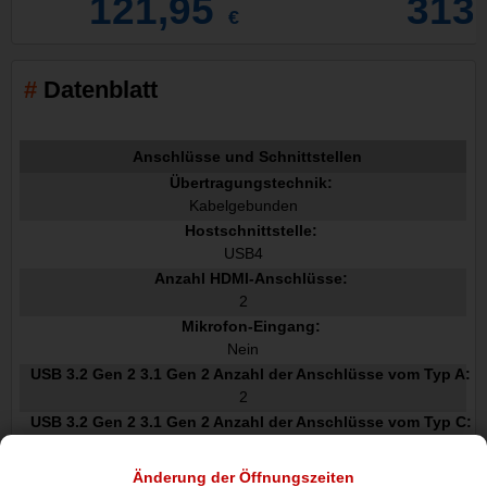
121,95
313
€
Datenblatt
Anschlüsse und Schnittstellen
Übertragungstechnik:
Kabelgebunden
Hostschnittstelle:
USB4
Anzahl HDMI-Anschlüsse:
2
Mikrofon-Eingang:
Nein
USB 3.2 Gen 2 3.1 Gen 2 Anzahl der Anschlüsse vom Typ A:
2
USB 3.2 Gen 2 3.1 Gen 2 Anzahl der Anschlüsse vom Typ C:
2
Anzahl USB4-Ports:
Änderung der Öffnungszeiten