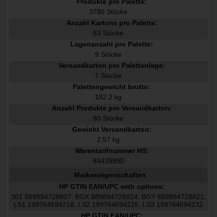
Produkte pro Palette:
3780 Stücke
Anzahl Kartons pro Palette:
63 Stücke
Lagenanzahl pro Palette:
9 Stücke
Versandkarton pro Palettenlage:
7 Stücke
Palettengewicht brutto:
182,2 kg
Anzahl Produkte pro Versandkarton:
60 Stücke
Gewicht Versandkarton:
2,57 kg
Warentarifnummer HS:
84439990
Markeneigenschaften
HP GTIN EAN/UPC with options:
301 889894728807; BGX 889894728814; BGY 889894728821;
LS1 199764694218; LS2 199764694225; LS3 199764694232
HP GTIN EAN/UPC: