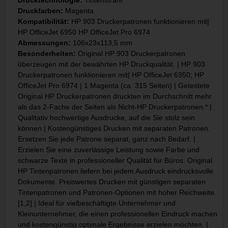
Drucktechnologie:
Tintenstrahl
Druckfarben:
Magenta
Kompatibilität:
HP 903 Druckerpatronen funktionieren mit|
HP OfficeJet 6950 HP OfficeJet Pro 6974
Abmessungen:
106x23x113,5 mm
Besonderheiten:
Original HP 903 Druckerpatronen
überzeugen mit der bewährten HP Druckqualität. | HP 903
Druckerpatronen funktionieren mit| HP OfficeJet 6950; HP
OfficeJet Pro 6974 | 1 Magenta (ca. 315 Seiten) | Getestete
Original HP Druckerpatronen druckten im Durchschnitt mehr
als das 2-Fache der Seiten als Nicht-HP Druckerpatronen.* |
Qualitativ hochwertige Ausdrucke, auf die Sie stolz sein
können | Kostengünstiges Drucken mit separaten Patronen.
Ersetzen Sie jede Patrone separat, ganz nach Bedarf. |
Erzielen Sie eine zuverlässige Leistung sowie Farbe und
schwarze Texte in professioneller Qualität für Büros. Original
HP Tintenpatronen liefern bei jedem Ausdruck eindrucksvolle
Dokumente. Preiswertes Drucken mit günstigen separaten
Tintenpatronen und Patronen-Optionen mit hoher Reichweite.
[1,2] | Ideal für vielbeschäftigte Unternehmer und
Kleinunternehmer, die einen professionellen Eindruck machen
und kostengünstig optimale Ergebnisse erzielen möchten. |