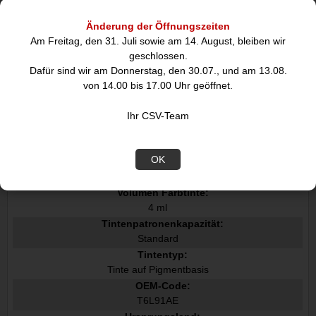
HP 903 Druckerpatronen funktionieren mit: HP OfficeJet 6950 H
P OfficeJet Pro 6974
Änderung der Öffnungszeiten
Menge pro Packung:
Am Freitag, den 31. Juli sowie am 14. August, bleiben wir
1 Stücke
geschlossen.
Seitenergebnis Farbtinte:
Dafür sind wir am Donnerstag, den 30.07., und am 13.08.
315 Seiten
von 14.00 bis 17.00 Uhr geöffnet.
Farbiger Tintentyp:
Tinte auf Pigmentbasis
Ihr CSV-Team
Drucktechnologie:
Tintenstrahl
OK
Farbtintenpatronenanzahl:
1
Volumen Farbtinte:
4 ml
Tintenpatronenkapazität:
Standard
Tintentyp:
Tinte auf Pigmentbasis
OEM-Code:
T6L91AE