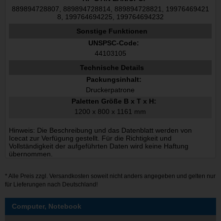
889894728807, 889894728814, 889894728821, 19976469421
8, 199764694225, 199764694232
Sonstige Funktionen
UNSPSC-Code:
44103105
Technische Details
Packungsinhalt:
Druckerpatrone
Paletten Größe B x T x H:
1200 x 800 x 1161 mm
Hinweis: Die Beschreibung und das Datenblatt werden von
Icecat zur Verfügung gestellt. Für die Richtigkeit und
Vollständigkeit der aufgeführten Daten wird keine Haftung
übernommen.
* Alle Preis zzgl.
Versandkosten
soweit nicht anders angegeben und gelten nur
für Lieferungen nach Deutschland!
Computer, Notebook