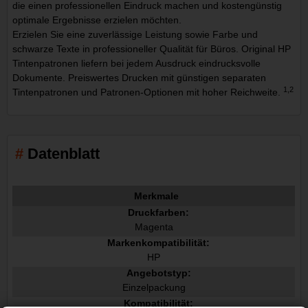
die einen professionellen Eindruck machen und kostengünstig
optimale Ergebnisse erzielen möchten.
Erzielen Sie eine zuverlässige Leistung sowie Farbe und
schwarze Texte in professioneller Qualität für Büros. Original HP
Tintenpatronen liefern bei jedem Ausdruck eindrucksvolle
Dokumente. Preiswertes Drucken mit günstigen separaten
1,2
Tintenpatronen und Patronen-Optionen mit hoher Reichweite.
Datenblatt
Merkmale
Druckfarben:
Magenta
Markenkompatibilität:
HP
Angebotstyp:
Einzelpackung
Kompatibilität: