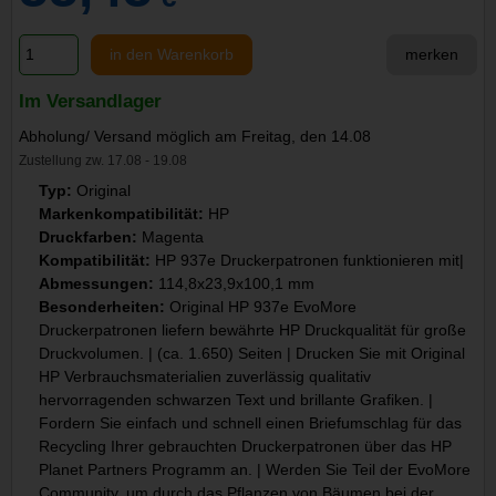
in den Warenkorb
merken
Im Versandlager
Abholung/ Versand möglich am Freitag, den 14.08
Zustellung zw. 17.08 - 19.08
Typ:
Original
Markenkompatibilität:
HP
Druckfarben:
Magenta
Kompatibilität:
HP 937e Druckerpatronen funktionieren mit|
Abmessungen:
114,8x23,9x100,1 mm
Besonderheiten:
Original HP 937e EvoMore
Druckerpatronen liefern bewährte HP Druckqualität für große
Druckvolumen. | (ca. 1.650) Seiten | Drucken Sie mit Original
HP Verbrauchsmaterialien zuverlässig qualitativ
hervorragenden schwarzen Text und brillante Grafiken. |
Fordern Sie einfach und schnell einen Briefumschlag für das
Recycling Ihrer gebrauchten Druckerpatronen über das HP
Planet Partners Programm an. | Werden Sie Teil der EvoMore
Community, um durch das Pflanzen von Bäumen bei der