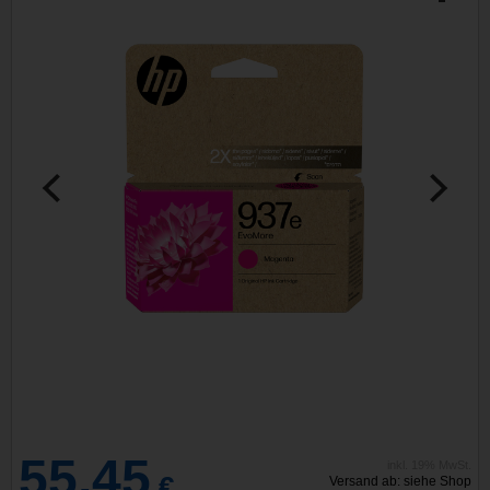
55,45
inkl. 19% MwSt.
€
Versand ab: siehe Shop