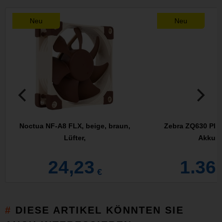
Neu
Neu
Noctua NF-A8 FLX, beige, braun,
Zebra ZQ630 Plus
Lüfter,
Akkube
24,23
1.36
€
DIESE ARTIKEL KÖNNTEN SIE