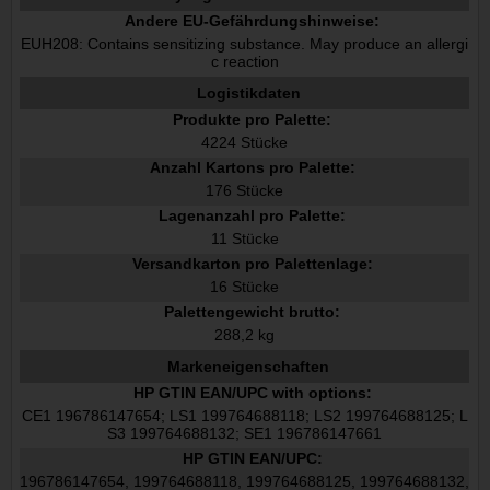
Andere EU-Gefährdungshinweise:
EUH208: Contains sensitizing substance. May produce an allergi
c reaction
Logistikdaten
Produkte pro Palette:
4224 Stücke
Anzahl Kartons pro Palette:
176 Stücke
Lagenanzahl pro Palette:
11 Stücke
Versandkarton pro Palettenlage:
16 Stücke
Palettengewicht brutto:
288,2 kg
Markeneigenschaften
HP GTIN EAN/UPC with options:
CE1 196786147654; LS1 199764688118; LS2 199764688125; L
S3 199764688132; SE1 196786147661
HP GTIN EAN/UPC:
196786147654, 199764688118, 199764688125, 199764688132,