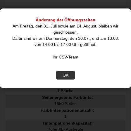
Merkmale
Änderung der Öffnungszeiten
Typ:
Am Freitag, den 31. Juli sowie am 14. August, bleiben wir
Original
geschlossen.
Druckfarben:
Dafür sind wir am Donnerstag, den 30.07., und am 13.08.
Magenta
von 14.00 bis 17.00 Uhr geöffnet.
Markenkompatibilität:
HP
Ihr CSV-Team
Angebotstyp:
Einzelpackung
Kompatibilität:
OK
HP 937e Druckerpatronen funktionieren mit:
Menge pro Packung:
1 Stücke
Seitenergebnis Farbtinte:
1650 Seiten
Farbtintenpatronenanzahl:
1
Tintenpatronenkapazität:
Hohe XL- Ausbeute