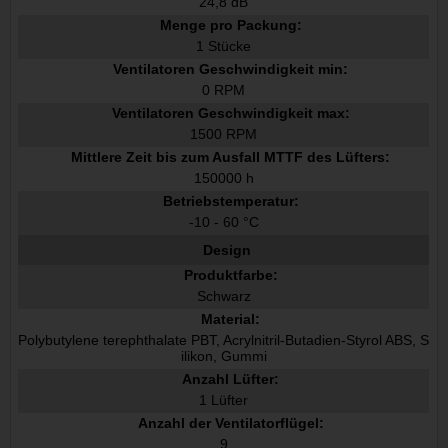
24,8 dB
Menge pro Packung:
1 Stücke
Ventilatoren Geschwindigkeit min:
0 RPM
Ventilatoren Geschwindigkeit max:
1500 RPM
Mittlere Zeit bis zum Ausfall MTTF des Lüfters:
150000 h
Betriebstemperatur:
-10 - 60 °C
Design
Produktfarbe:
Schwarz
Material:
Polybutylene terephthalate PBT, Acrylnitril-Butadien-Styrol ABS, S
ilikon, Gummi
Anzahl Lüfter:
1 Lüfter
Anzahl der Ventilatorflügel:
9