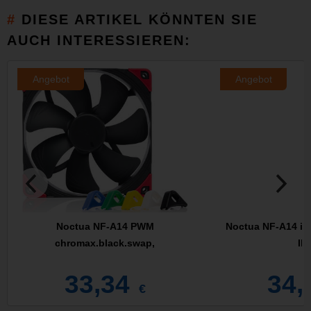
DIESE ARTIKEL KÖNNTEN SIE
AUCH INTERESSIEREN:
Angebot
Angebot
Noctua NF-A14 PWM
Noctua NF-A14 in
chromax.black.swap,
IP
33,34
34,
€