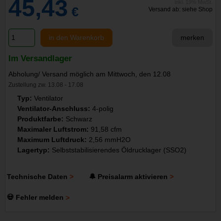
45,43
inkl. 19% MwSt.
€
Versand ab: siehe Shop
in den Warenkorb
merken
Im Versandlager
Abholung/ Versand möglich am Mittwoch, den 12.08
Zustellung zw. 13.08 - 17.08
Typ:
Ventilator
Ventilator-Anschluss:
4-polig
Produktfarbe:
Schwarz
Maximaler Luftstrom:
91,58 cfm
Maximum Luftdruck:
2,56 mmH2O
Lagertyp:
Selbststabilisierendes Öldrucklager (SSO2)
Technische Daten
🔔 Preisalarm aktivieren
💀 Fehler melden