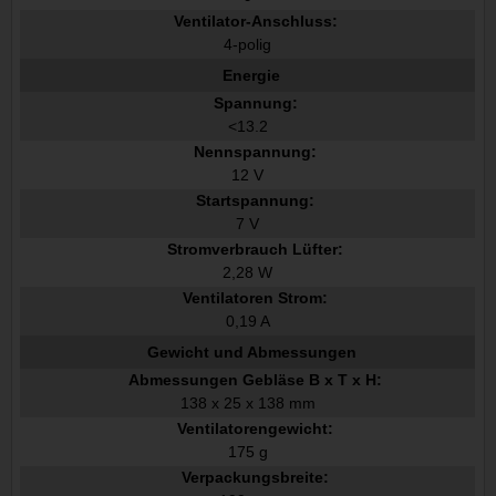
Ventilator-Anschluss:
4-polig
Energie
Spannung:
<13.2
Nennspannung:
12 V
Startspannung:
7 V
Stromverbrauch Lüfter:
2,28 W
Ventilatoren Strom:
0,19 A
Gewicht und Abmessungen
Abmessungen Gebläse B x T x H:
138 x 25 x 138 mm
Ventilatorengewicht:
175 g
Verpackungsbreite: