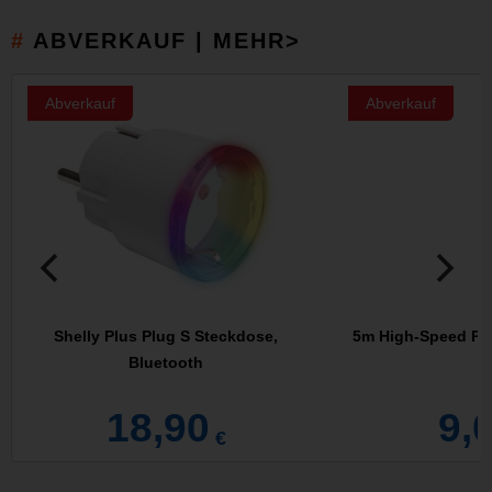
ABVERKAUF | MEHR>
Abverkauf
Abverkauf
Shelly Plus Plug S Steckdose,
5m High-Speed Plu
Bluetooth
>
18,90
9,
€