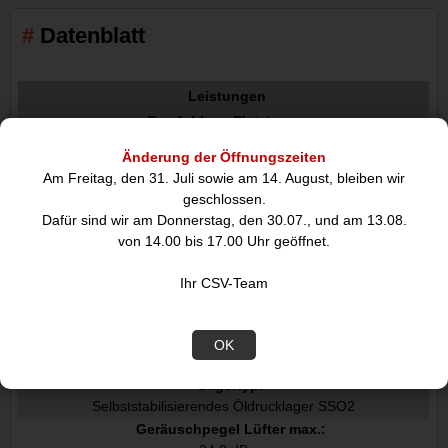
Datenblatt
Leistungen
Empfohlene Platzierung:
Computergehäuse
Änderung der Öffnungszeiten
Typ:
Am Freitag, den 31. Juli sowie am 14. August, bleiben wir
Ventilator
geschlossen.
Lüfterdurchmesser:
Dafür sind wir am Donnerstag, den 30.07., und am 13.08.
14 cm
von 14.00 bis 17.00 Uhr geöffnet.
Maximaler Luftstrom:
91,58 cfm
Ihr CSV-Team
Luftstrom:
155,6 m³/h
Maximum Luftdruck:
OK
2,56 mmH2O
Lagertyp:
Selbststabilisierendes Öldrucklager SSO2
Geräuschpegel Lüfter max.: