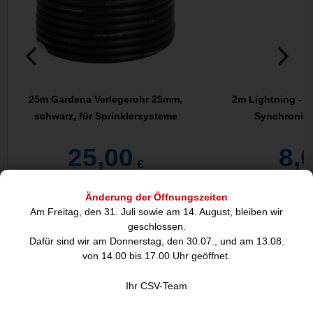
25m Gardena Verlegerohr 25mm,
2m Lightning - 
schwarz, für Sprinklersysteme
Synchronisa
25,00
8,
€
Änderung der Öffnungszeiten
Am Freitag, den 31. Juli sowie am 14. August, bleiben wir
DIESE ARTIKEL KÖNNTEN SIE
geschlossen.
AUCH INTERESSIEREN:
Dafür sind wir am Donnerstag, den 30.07., und am 13.08.
von 14.00 bis 17.00 Uhr geöffnet.
Ihr CSV-Team