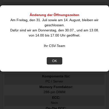
Datenblatt
Änderung der Öffnungszeiten
Am Freitag, den 31. Juli sowie am 14. August, bleiben wir
geschlossen.
Merkmale
Dafür sind wir am Donnerstag, den 30.07., und am 13.08.
Speicherkapazität:
von 14.00 bis 17.00 Uhr geöffnet.
16 GB
Speicherlayout Module x Größe:
Ihr CSV-Team
1 x 16 GB
Interner Speichertyp:
DDR5
OK
Speicherdatenübertragungsrate:
5600 MT/s
Komponente für:
PC / Server
Memory Formfaktor:
288-pin DIMM
ECC:
Nein
On-Die ECC: