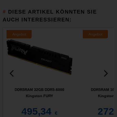
DIESE ARTIKEL KÖNNTEN SIE
AUCH INTERESSIEREN:
Angebot
Angebot
DDR5RAM 32GB DDR5-6000
DDR5RAM 16G
Kingston FURY
Kingston 
495,34
272
€