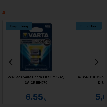
Empfehlung
Empfehlung
2er-Pack Varta Photo Lithium CR2,
1m DVI-D/HDMI-Kabe
3V, CR15H270
D-Ste
6,55
5,
€