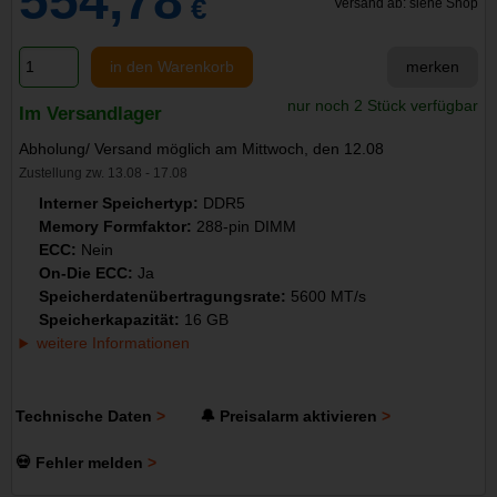
554,78
€
Versand ab: siehe Shop
in den Warenkorb
merken
nur noch 2 Stück verfügbar
Im Versandlager
Abholung/ Versand möglich am Mittwoch, den 12.08
Zustellung zw. 13.08 - 17.08
Interner Speichertyp:
DDR5
Memory Formfaktor:
288-pin DIMM
ECC:
Nein
On-Die ECC:
Ja
Speicherdatenübertragungsrate:
5600 MT/s
Speicherkapazität:
16 GB
weitere Informationen
Technische Daten
🔔 Preisalarm aktivieren
💀 Fehler melden