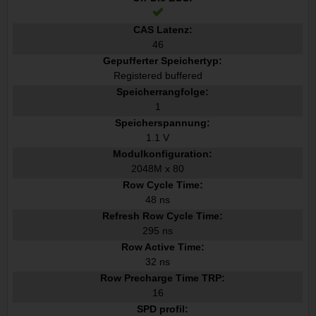
CAS Latenz:
46
Gepufferter Speichertyp:
Registered buffered
Speicherrangfolge:
1
Speicherspannung:
1.1 V
Modulkonfiguration:
2048M x 80
Row Cycle Time:
48 ns
Refresh Row Cycle Time:
295 ns
Row Active Time:
32 ns
Row Precharge Time TRP:
16
SPD profil: