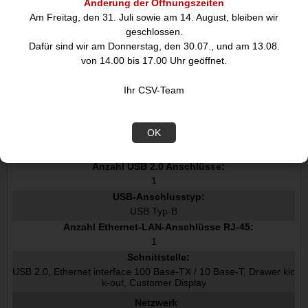
Änderung der Öffnungszeiten
58 - 83 mm
Am Freitag, den 31. Juli sowie am 14. August, bleiben wir
Medienstärke:
geschlossen.
0.06 - 0.09 mm
Dafür sind wir am Donnerstag, den 30.07., und am 13.08.
Maximales Papierformat Beleg:
von 14.00 bis 17.00 Uhr geöffnet.
230 x 297 mm
Anschlüsse und Schnittstellen
Ihr CSV-Team
Übertragungstechnik:
Kabelgebunden
OK
USB Anschluss:
Anzahl USB 2.0 Anschlüsse:
1
USB-Anschlusstyp:
USB Typ-B
Anzahl Ethernet-LAN-Anschlüsse RJ-45:
1
Schnittstelle:
USB 2.0, Ethernet interface 100 Base-TX / 10 Base-T, Drawer kic
k-out, Customer Display
Netzwerk