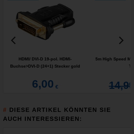
HDMI/ DVI-D 19-pol. HDMI-
5m High Speed Min
Buchse>DVI-D (24+1) Stecker gold
Ty
6,00
14,9
€
DIESE ARTIKEL KÖNNTEN SIE
AUCH INTERESSIEREN: