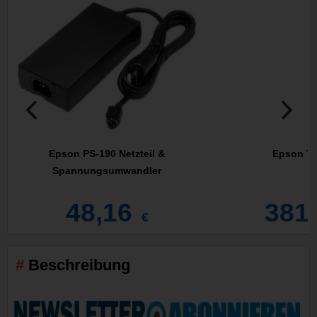
Epson PS-190 Netzteil &
Epson TM
Spannungsumwandler
48,16
381
€
Beschreibung