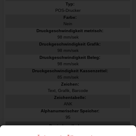
Typ:
POS-Drucker
Farbe:
Nein
Druckgeschwindigkeit metrisch:
98 mm/sek
Druckgeschwindigkeit Grafik:
98 mm/sek
Druckgeschwindigkeit Beleg:
98 mm/sek
Druckgeschwindigkeit Kassenzettel:
85 mm/sek
Zeichen:
Text, Grafik, Barcode
Zeichentabelle:
ANK
Alphanumerischer Speicher:
95
Papierhandhabung
Unterstützte Papierbreite: