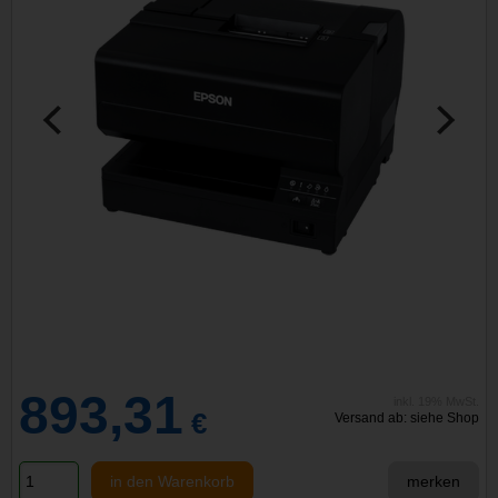
893,31
inkl. 19% MwSt.
€
Versand ab: siehe Shop
in den Warenkorb
merken