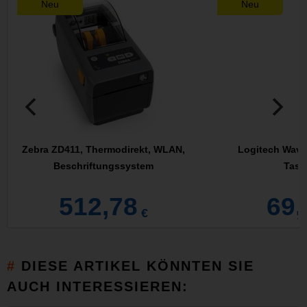
Neu
Neu
Zebra ZD411, Thermodirekt, WLAN,
Logitech Wave
Beschriftungssystem
Tasta
512,78
69,
€
DIESE ARTIKEL KÖNNTEN SIE
AUCH INTERESSIEREN: