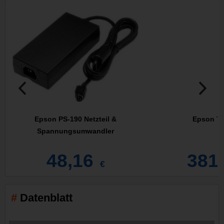
Epson PS-190 Netzteil &
Epson TM
Spannungsumwandler
48,16
381
€
Datenblatt