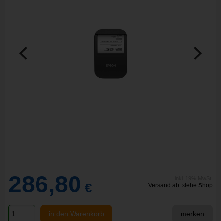
286,80
inkl. 19% MwSt.
€
Versand ab: siehe Shop
in den Warenkorb
merken