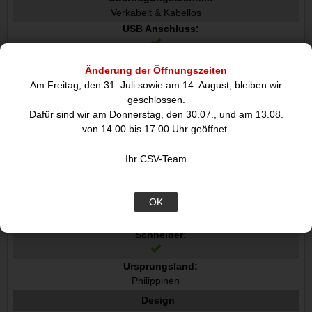
Verkabelt & Kabellos
USB Anschluss:
USB-Anschlusstyp:
Änderung der Öffnungszeiten
USB Typ-C
Am Freitag, den 31. Juli sowie am 14. August, bleiben wir
Bluetooth:
geschlossen.
Dafür sind wir am Donnerstag, den 30.07., und am 13.08.
Bluetooth-Version:
von 14.00 bis 17.00 Uhr geöffnet.
5.0
Schnittstelle:
Ihr CSV-Team
Bluetooth, USB Type-C
Merkmale
OK
Schalldruckpegel Druck:
53 dB
Schneider:
Ursprungsland:
Philippinen
Design