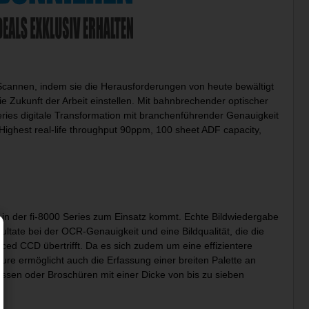
-Scannen, indem sie die Herausforderungen von heute bewältigt
die Zukunft der Arbeit einstellen. Mit bahnbrechender optischer
Series digitale Transformation mit branchenführender Genauigkeit
Highest real-life throughput 90ppm, 100 sheet ADF capacity,
s in der fi-8000 Series zum Einsatz kommt. Echte Bildwiedergabe
ate bei der OCR-Genauigkeit und eine Bildqualität, die die
d CCD übertrifft. Da es sich zudem um eine effizientere
ure ermöglicht auch die Erfassung einer breiten Palette an
ssen oder Broschüren mit einer Dicke von bis zu sieben