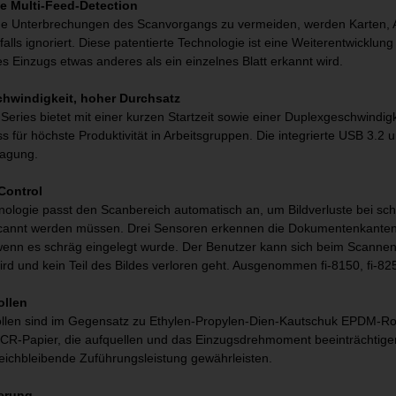
e Multi-Feed-Detection
e Unterbrechungen des Scanvorgangs zu vermeiden, werden Karten, Au
lls ignoriert. Diese patentierte Technologie ist eine Weiterentwicklu
 Einzugs etwas anderes als ein einzelnes Blatt erkannt wird.
hwindigkeit, hoher Durchsatz
 Series bietet mit einer kurzen Startzeit sowie einer Duplexgeschwindigk
 für höchste Produktivität in Arbeitsgruppen. Die integrierte USB 3.2
ragung.
Control
nologie passt den Scanbereich automatisch an, um Bildverluste bei s
cannt werden müssen. Drei Sensoren erkennen die Dokumentenkante
 wenn es schräg eingelegt wurde. Der Benutzer kann sich beim Scanne
rd und kein Teil des Bildes verloren geht. Ausgenommen fi-8150, fi-8
ollen
llen sind im Gegensatz zu Ethylen-Propylen-Dien-Kautschuk EPDM-Rol
CR-Papier, die aufquellen und das Einzugsdrehmoment beeinträchtige
leichbleibende Zuführungsleistung gewährleisten.
terung