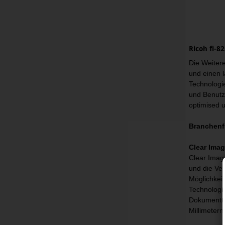
Ricoh fi-8
Die Weiter
und einen l
Technologie
und Benutz
optimised 
Branchenf
Clear Ima
Clear Image
und die Ve
Möglichkei
Technologie
Dokumentty
Millimetern