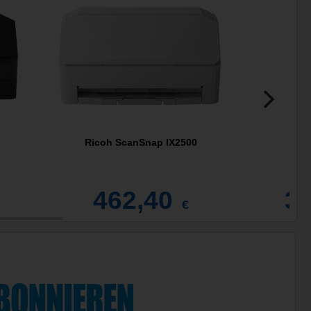
Ricoh ScanSnap IX2500
462,40
3.
€