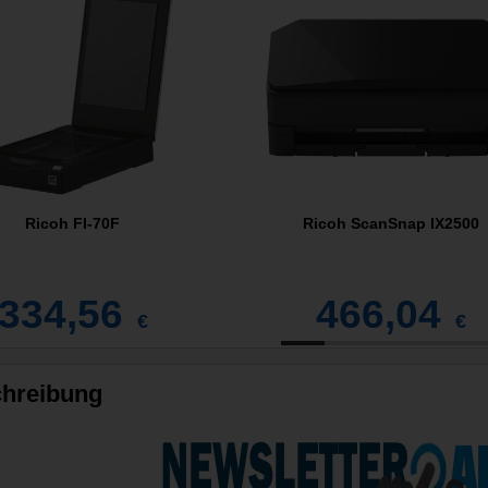
Ricoh FI-70F
Ricoh ScanSnap IX2500
334,56
466,04
€
€
hreibung