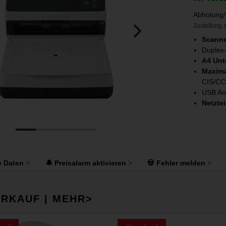
Abholung/
Zustellung z
Scanne
Duplex
A4 Unt
Maxim
CIS/C
USB An
Netztei
e Daten
🔔 Preisalarm aktivieren
💀 Fehler melden
RKAUF | MEHR>