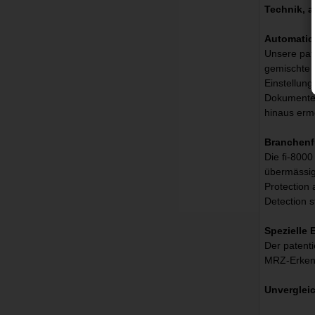
Technik, a
Automatic
Unsere pat
gemischte 
Einstellun
Dokumenten
hinaus erm
Branchenf
Die fi-8000
übermässig
Protection 
Detection 
Spezielle
Der patent
MRZ-Erkenn
Unvergleic