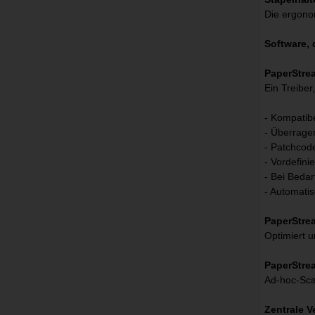
Die ergono
Software, 
PaperStre
Ein Treiber
- Kompatibe
- Überragen
- Patchcod
- Vordefini
- Bei Bedar
- Automati
PaperStre
Optimiert u
PaperStre
Ad-hoc-Sca
Zentrale V