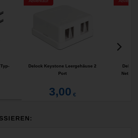
Abverkauf
Abverkau
 Typ-
Delock Keystone Leergehäuse 2
Delock
Port
Netzwer
3,00
€
SSIEREN: