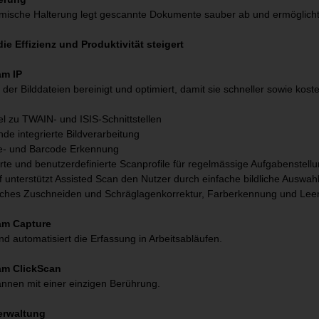
mische Halterung legt gescannte Dokumente sauber ab und ermöglicht
die Effizienz und Produktivität steigert
am IP
, der Bilddateien bereinigt und optimiert, damit sie schneller sowie k
l zu TWAIN- und ISIS-Schnittstellen
de integrierte Bildverarbeitung
e- und Barcode Erkennung
erte und benutzerdefinierte Scanprofile für regelmässige Aufgabenstell
f unterstützt Assisted Scan den Nutzer durch einfache bildliche Auswah
sches Zuschneiden und Schräglagenkorrektur, Farberkennung und Lee
am Capture
nd automatisiert die Erfassung in Arbeitsabläufen.
am ClickScan
nnen mit einer einzigen Berührung.
erwaltung