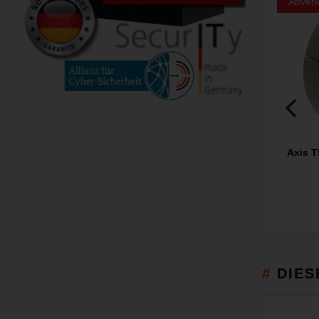
Abverk
Axis 
DIES