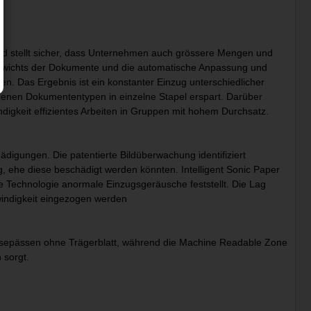
und stellt sicher, dass Unternehmen auch grössere Mengen und
Gewichts der Dokumente und die automatische Anpassung und
 Das Ergebnis ist ein konstanter Einzug unterschiedlicher
enen Dokumententypen in einzelne Stapel erspart. Darüber
digkeit effizientes Arbeiten in Gruppen mit hohem Durchsatz.
ädigungen. Die patentierte Bildüberwachung identifiziert
 ehe diese beschädigt werden könnten. Intelligent Sonic Paper
ie Technologie anormale Einzugsgeräusche feststellt. Die Lag
windigkeit eingezogen werden
eisepässen ohne Trägerblatt, während die Machine Readable Zone
 sorgt.