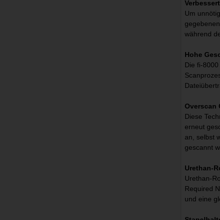
Verbessert
Um unnötig
gegebenenfa
während des
Hohe Gesc
Die fi-8000
Scanprozess
Dateiübert
Overscan 
Diese Tech
erneut ges
an, selbst
gescannt wi
Urethan-R
Urethan-Ro
Required N
und eine g
Stapelhal