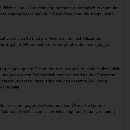
fkleber und kleine definierte Anhänge automatisch erkannt und
ng der standardmässigen Multi-Feed-Detection, die stoppt, wenn
eit von bis zu 90 Blatt pro Minute einen hocheffizienten
 und Gigabit-LAN-Konnektivität ermöglicht zudem eine zügige
chräg eingezogenen Dokumenten zu vermeiden, sodass diese nicht
n und passen den Scanbereich entsprechend an das Dokument
n darauf verlassen, dass jedes Mal das gesamte Dokument
250-Modelle
len resistent gegen die Aufnahme von Öl aus No Carbon
n können. Somit lassen sich Fehleinzüge und Staus vermeiden