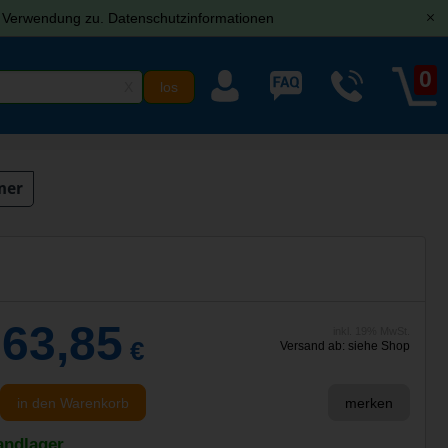
r Verwendung zu.
Datenschutzinformationen
[x]
0
X
ner
363,85
inkl. 19% MwSt.
€
Versand ab: siehe Shop
in den Warenkorb
merken
andlager