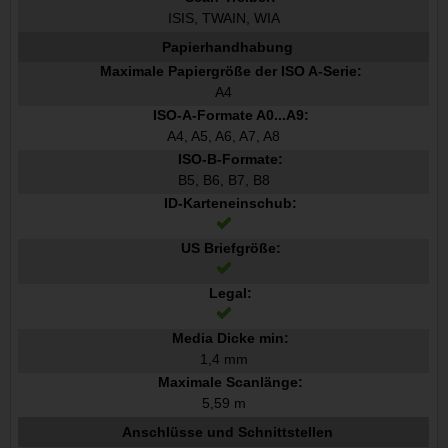
ISIS, TWAIN, WIA
Papierhandhabung
Maximale Papiergröße der ISO A-Serie:
A4
ISO-A-Formate A0...A9:
A4, A5, A6, A7, A8
ISO-B-Formate:
B5, B6, B7, B8
ID-Karteneinschub:
US Briefgröße:
Legal:
Media Dicke min:
1,4 mm
Maximale Scanlänge:
5,59 m
Anschlüsse und Schnittstellen