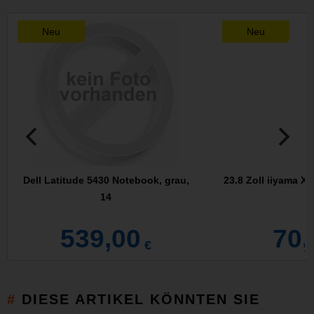
Neu
Neu
Dell Latitude 5430 Notebook, grau,
23.8 Zoll iiyama X
14
539,00
70,
€
DIESE ARTIKEL KÖNNTEN SIE