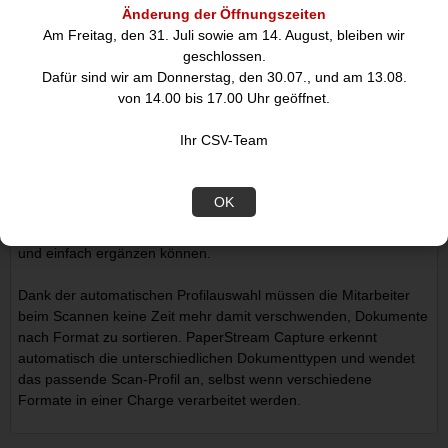
Hintergrund invertiert werden, um die Lesbarkeit deutlich zu
Änderung der Öffnungszeiten
verbessern.
Am Freitag, den 31. Juli sowie am 14. August, bleiben wir
geschlossen.
Software-Automatisierung
Dafür sind wir am Donnerstag, den 30.07., und am 13.08.
Unsere Workflow-Software PaperStream Capture ebenfalls
von 14.00 bis 17.00 Uhr geöffnet.
kostenlos enthalten verwendet Patch und Barcodes zur
automatischen Benennung, Sortierung und Verteilung von
Ihr CSV-Team
Dokumenten sowie zur Extraktion von Informationen für die
Indizierung und für andere Post-Scan-Prozesse. Erfasste Daten
z. B. aus maschinenlesbaren Bereichen eines Reisepasses
OK
können automatisch in Ihre bestehenden Systeme und
Workflows integriert werden, sodass Sie Kundenprofile schnell
und einfach ergänzen können.
Dank der automatischen Profilauswahl müssen die Mitarbeiter
beim Scannen keine Zeit mehr damit verschwenden, Dokumente
nach Format zu sortieren. PaperStream Capture erkennt
automatisch die unterschiedlichen Dokumenttypen und wendet
das passende Scan-Profil an, selbst wenn verschiedene
Formate in einer Charge verarbeitet werden.