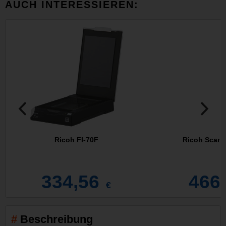
AUCH INTERESSIEREN:
Ricoh FI-70F
Ricoh ScanS
334,56
466
€
Beschreibung