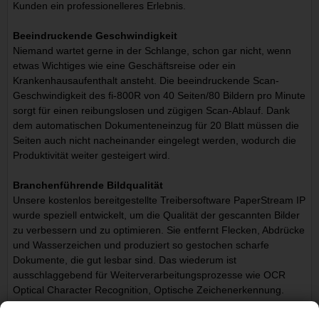
Kunden ein professionelleres Erlebnis.
Beeindruckende Geschwindigkeit
Niemand wartet gerne in der Schlange, schon gar nicht, wenn
etwas Wichtiges wie eine Geschäftsreise oder ein
Krankenhausaufenthalt ansteht. Die beeindruckende Scan-
Geschwindigkeit des fi-800R von 40 Seiten/80 Bildern pro Minute
sorgt für einen reibungslosen und zügigen Scan-Ablauf. Dank
dem automatischen Dokumenteneinzug für 20 Blatt müssen die
Seiten auch nicht nacheinander eingelegt werden, wodurch die
Produktivität weiter gesteigert wird.
Branchenführende Bildqualität
Unsere kostenlos bereitgestellte Treibersoftware PaperStream IP
wurde speziell entwickelt, um die Qualität der gescannten Bilder
zu verbessern und zu optimieren. Sie entfernt Flecken, Abdrücke
und Wasserzeichen und produziert so gestochen scharfe
Dokumente, die gut lesbar sind. Das wiederum ist
ausschlaggebend für Weiterverarbeitungsprozesse wie OCR
Optical Character Recognition, Optische Zeichenerkennung.
Darüber hinaus kann Text in weisse Zeichen auf schwarzem