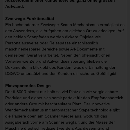
Ausserordentlicher Kundenservice, ganz ohne grossen
Aufwand.
Zweiwege-Funktionalität
Ein hochmoderner Zweiwege-Scann Mechanismus ermöglicht es
den Anwendern, alle Aufgaben am gleichen Ort zu erledigen. Auf
den beiden Scanpfaden werden dickere Objekte wie
Personalausweise oder Reisepässe einschliesslich
maschinenlesbarer Bereiche sowie A4-Dokumente mit
demselben Gerät verarbeitet. Neben den offensichtlichen
Vorteilen wie Zeit- und Aufwandseinsparung bleiben die
Dokumente im Blickfeld des Kunden, was die Einhaltung der
DSGVO unterstützt und den Kunden ein sicheres Gefühl gibt.
Platzsparendes Design
Der fi-800R nimmt nur halb so viel Platz ein wie vergleichbare
Produkte und eignet sich somit perfekt für den Empfangsbereich
oder andere Orte mit beschränktem Platz. Der innovative
Wendemechanismus mit automatischer Stapeltechnologie gibt
die Papiere oben am Scanner wieder aus, wodurch das
Ausgabefach vorne am Scanner wegfällt und die Masse der
Maschine drastisch reduziert werden. Aus diesem Grund