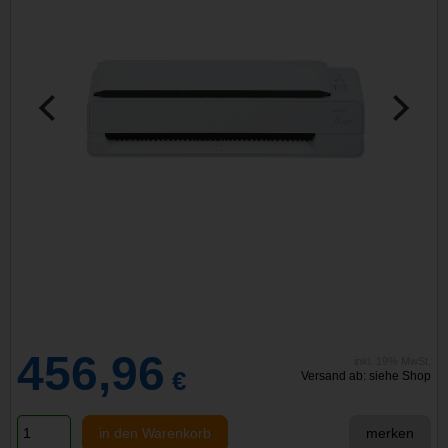
456,96
inkl. 19% MwSt.
€
Versand ab: siehe Shop
in den Warenkorb
merken