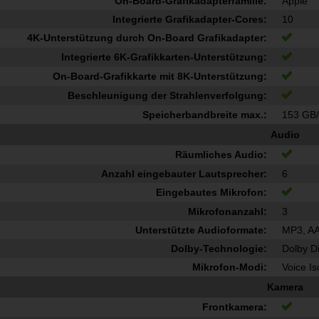
On-Board-Grafikadapterfamilie:
Apple
Integrierte Grafikadapter-Cores:
10
4K-Unterstützung durch On-Board Grafikadapter:
Integrierte 6K-Grafikkarten-Unterstützung:
On-Board-Grafikkarte mit 8K-Unterstützung:
Beschleunigung der Strahlenverfolgung:
Speicherbandbreite max.:
153 GB/
Audio
Räumliches Audio:
Anzahl eingebauter Lautsprecher:
6
Eingebautes Mikrofon:
Mikrofonanzahl:
3
Unterstützte Audioformate:
MP3, A
Dolby-Technologie:
Dolby Di
Mikrofon-Modi:
Voice I
Kamera
Frontkamera: