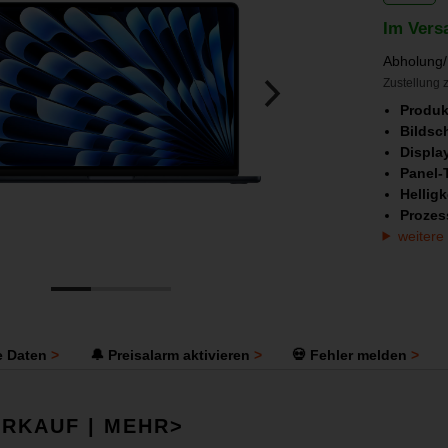
Im Vers
Abholung/
Zustellung z
Produk
Bildsc
Displa
Panel-
Helligk
Prozes
weitere
e Daten
🔔 Preisalarm aktivieren
💀 Fehler melden
RKAUF | MEHR>