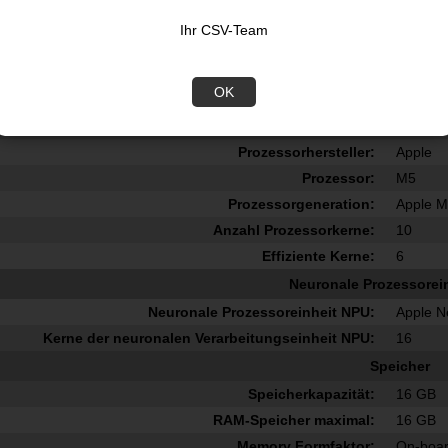
High Dynamic Range Video HDR Unterstützung:
High Dy
Ihr CSV-Team
Technologie mit hohem Dynamikbereich HDR:
Dolby V
Anzahl der unterstützten externen Displays:
2
OK
Prozessor
Prozessorfamilie:
Apple 
Prozessorhersteller:
Apple
Prozessor:
M5
Prozessorgeneration:
Apple M
Anzahl Prozessorkerne:
10
Effiziente Kerne:
6
Neuronale Prozessorei
Neuronale Prozessoreinheit NPU:
Apple N
Kerne der neuronalen Verarbeitungseinheit NPU:
16
Speicher
Speicherkapazität:
16 GB
RAM-Speicher maximal:
16 GB
Memory Formfaktor:
On-boa