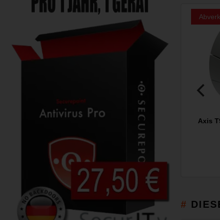
Abverk
Axis 
DIES