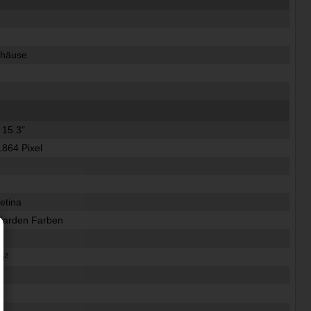
ehäuse
 15.3"
1864 Pixel
etina
lliarden Farben
m²