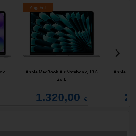
Angebot
ok
Apple MacBook Air Notebook, 13.6
Apple Mac
Zoll,
1.320,00
2.
€