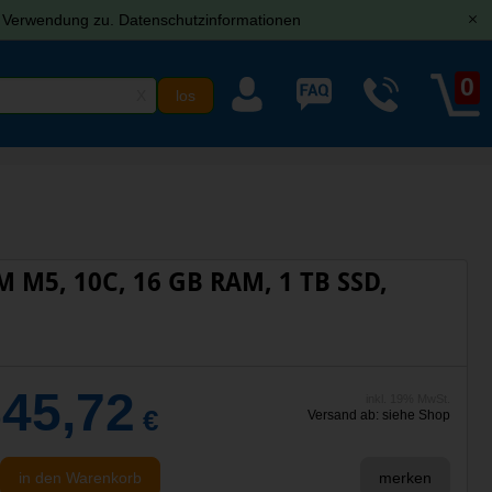
r Verwendung zu.
Datenschutzinformationen
[x]
0
X
M M5, 10C, 16 GB RAM, 1 TB SSD,
845,72
inkl. 19% MwSt.
€
Versand ab: siehe Shop
in den Warenkorb
merken