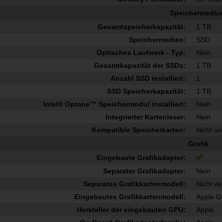
Speichermedi
Gesamtspeicherkapazität:
1 TB
Speichermedien:
SSD
Optisches Laufwerk - Typ:
Nein
Gesamtkapazität der SSDs:
1 TB
Anzahl SSD installiert:
1
SSD Speicherkapazität:
1 TB
Intel® Optane™ Speichermodul installiert:
Nein
Integrierter Kartenleser:
Nein
Kompatible Speicherkarten:
Nicht un
Grafik
Eingebaute Grafikadapter:
Separater Grafikadapter:
Nein
Separates Grafikkartenmodell:
Nicht v
Eingebautes Grafikkartenmodell:
Apple 
Hersteller der eingebauten GPU:
Apple