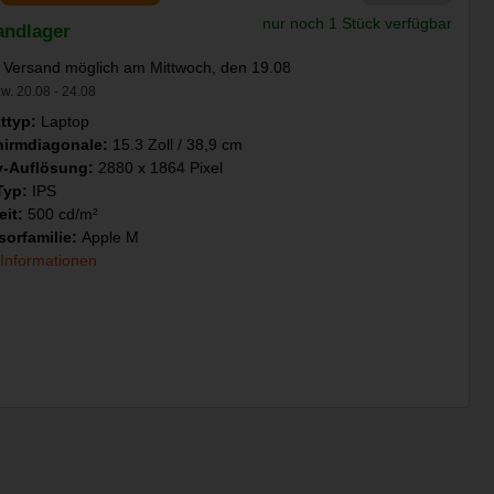
nur noch 1 Stück verfügbar
andlager
 Versand möglich am Mittwoch, den 19.08
w. 20.08 - 24.08
ttyp:
Laptop
hirmdiagonale:
15.3 Zoll / 38,9 cm
y-Auflösung:
2880 x 1864 Pixel
Typ:
IPS
eit:
500 cd/m²
sorfamilie:
Apple M
 Informationen