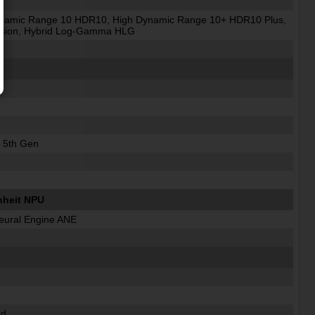
namic Range 10 HDR10, High Dynamic Range 10+ HDR10 Plus,
ision, Hybrid Log-Gamma HLG
M
 5th Gen
nheit NPU
eural Engine ANE
rd