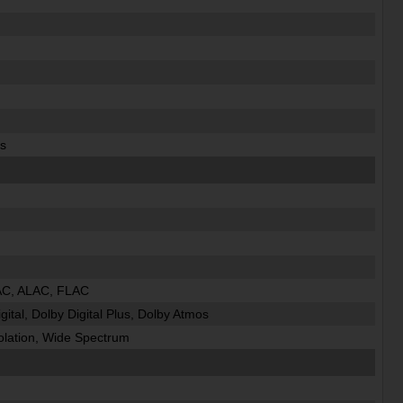
s
AC, ALAC, FLAC
gital, Dolby Digital Plus, Dolby Atmos
solation, Wide Spectrum