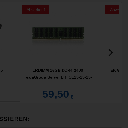
Abverkauf
Abverkau
ip-
LRDIMM 16GB DDR4-2400
EK Water
TeamGroup Server LR, CL15-15-15-
36
59,50
€
SSIEREN: