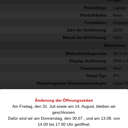
Produkttyp:
Laptop
Produktfarbe:
Navy
Formfaktor:
Klappg
Jahr der Einführung:
2026
Monat der Einführung:
März
Bildschirm
Bildschirmdiagonale:
38,9 cm
Display-Auflösung:
2880 x 
Touchscreen:
Nein
Panel-Typ:
IPS
Marketingname Displaytechnologie:
Liquid R
Anzahl der Farben des Displays:
1,07 Mi
LED-Hintergrundbeleuchtung:
Änderung der Öffnungszeiten
Helligkeit:
500 cd/
Am Freitag, den 31. Juli sowie am 14. August, bleiben wir
geschlossen.
Pixeldichte:
224 ppi
Dafür sind wir am Donnerstag, den 30.07., und am 13.08. von
True Tone-Technologie:
14.00 bis 17.00 Uhr geöffnet.