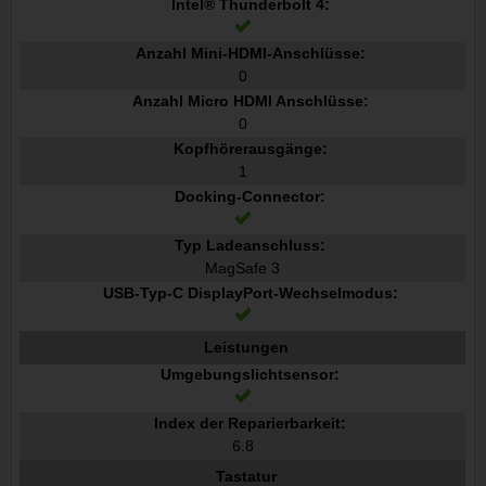
Intel® Thunderbolt 4:
Anzahl Mini-HDMI-Anschlüsse:
0
Anzahl Micro HDMI Anschlüsse:
0
Kopfhörerausgänge:
1
Docking-Connector:
Typ Ladeanschluss:
MagSafe 3
USB-Typ-C DisplayPort-Wechselmodus:
Leistungen
Umgebungslichtsensor:
Index der Reparierbarkeit:
6.8
Tastatur