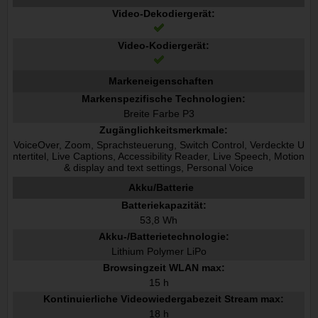
Video-Dekodiergerät:
Video-Kodiergerät:
Markeneigenschaften
Markenspezifische Technologien:
Breite Farbe P3
Zugänglichkeitsmerkmale:
VoiceOver, Zoom, Sprachsteuerung, Switch Control, Verdeckte U
ntertitel, Live Captions, Accessibility Reader, Live Speech, Motion
& display and text settings, Personal Voice
Akku/Batterie
Batteriekapazität:
53,8 Wh
Akku-/Batterietechnologie:
Lithium Polymer LiPo
Browsingzeit WLAN max:
15 h
Kontinuierliche Videowiedergabezeit Stream max:
18 h