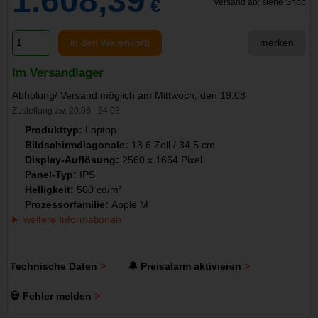
1.608,39
€
Versand ab: siehe Shop
in den Warenkorb
merken
Im Versandlager
Abholung/ Versand möglich am Mittwoch, den 19.08
Zustellung zw. 20.08 - 24.08
Produkttyp:
Laptop
Bildschirmdiagonale:
13.6 Zoll / 34,5 cm
Display-Auflösung:
2560 x 1664 Pixel
Panel-Typ:
IPS
Helligkeit:
500 cd/m²
Prozessorfamilie:
Apple M
weitere Informationen
Technische Daten
🔔 Preisalarm aktivieren
💀 Fehler melden