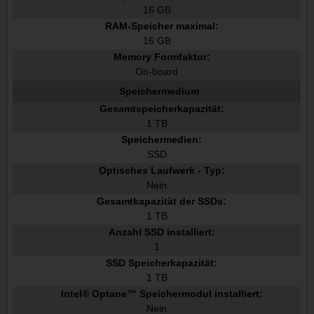
16 GB
RAM-Speicher maximal:
16 GB
Memory Formfaktor:
On-board
Speichermedium
Gesamtspeicherkapazität:
1 TB
Speichermedien:
SSD
Optisches Laufwerk - Typ:
Nein
Gesamtkapazität der SSDs:
1 TB
Anzahl SSD installiert:
1
SSD Speicherkapazität:
1 TB
Intel® Optane™ Speichermodul installiert:
Nein