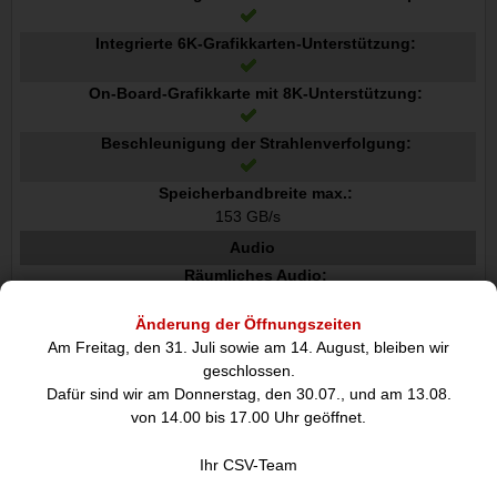
Integrierte 6K-Grafikkarten-Unterstützung:
On-Board-Grafikkarte mit 8K-Unterstützung:
Beschleunigung der Strahlenverfolgung:
Speicherbandbreite max.:
153 GB/s
Audio
Räumliches Audio:
Änderung der Öffnungszeiten
Anzahl eingebauter Lautsprecher:
Am Freitag, den 31. Juli sowie am 14. August, bleiben wir
4
geschlossen.
Eingebautes Mikrofon:
Dafür sind wir am Donnerstag, den 30.07., und am 13.08.
von 14.00 bis 17.00 Uhr geöffnet.
Mikrofonanzahl:
3
Ihr CSV-Team
Unterstützte Audioformate:
AAC, MP3, ALAC, FLAC