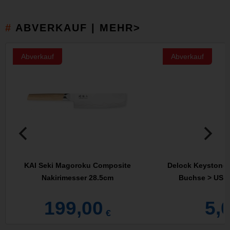
ABVERKAUF | MEHR>
Abverkauf
Abverkauf
KAI Seki Magoroku Composite
Delock Keystone 
Nakirimesser 28.5cm
Buchse > USB 
199,00
5,
€