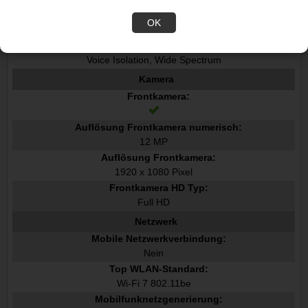
Dolby-Technologie:
OK
Dolby Digital, Dolby Digital Plus, Dolby Atmos
Mikrofon-Modi:
Voice Isolation, Wide Spectrum
Kamera
Frontkamera:
Auflösung Frontkamera numerisch:
12 MP
Auflösung Frontkamera:
1920 x 1080 Pixel
Frontkamera HD Typ:
Full HD
Netzwerk
Mobile Netzwerkverbindung:
Nein
Top WLAN-Standard:
Wi-Fi 7 802.11be
Mobilfunknetzgenerierung: