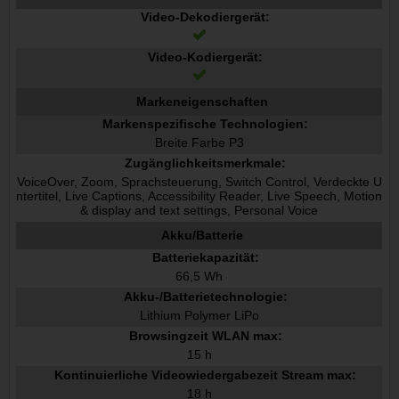
Video-Dekodiergerät:
Video-Kodiergerät:
Markeneigenschaften
Markenspezifische Technologien:
Breite Farbe P3
Zugänglichkeitsmerkmale:
VoiceOver, Zoom, Sprachsteuerung, Switch Control, Verdeckte U
ntertitel, Live Captions, Accessibility Reader, Live Speech, Motion
& display and text settings, Personal Voice
Akku/Batterie
Batteriekapazität:
66,5 Wh
Akku-/Batterietechnologie:
Lithium Polymer LiPo
Browsingzeit WLAN max:
15 h
Kontinuierliche Videowiedergabezeit Stream max:
18 h