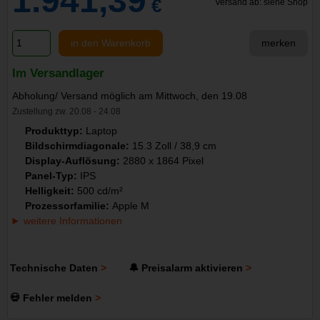
1.941,39
€
Versand ab: siehe Shop
in den Warenkorb
merken
Im Versandlager
Abholung/ Versand möglich am Mittwoch, den 19.08
Zustellung zw. 20.08 - 24.08
Produkttyp:
Laptop
Bildschirmdiagonale:
15.3 Zoll / 38,9 cm
Display-Auflösung:
2880 x 1864 Pixel
Panel-Typ:
IPS
Helligkeit:
500 cd/m²
Prozessorfamilie:
Apple M
weitere Informationen
Technische Daten
🔔 Preisalarm aktivieren
💀 Fehler melden