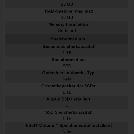
16 GB
RAM-Speicher maximal:
16 GB
Memory Formfaktor:
On-board
Speichermedium
Gesamtspeicherkapazität:
1 TB
Speichermedien:
SSD
Optisches Laufwerk - Typ:
Nein
Gesamtkapazität der SSDs:
1 TB
Anzahl SSD installiert:
1
SSD Speicherkapazität:
1 TB
Intel® Optane™ Speichermodul installiert:
Nein