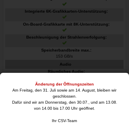
Integrierte 6K-Grafikkarten-Unterstützung:
On-Board-Grafikkarte mit 8K-Unterstützung:
Beschleunigung der Strahlenverfolgung:
Speicherbandbreite max.:
153 GB/s
Audio
Räumliches Audio:
Änderung der Öffnungszeiten
Anzahl eingebauter Lautsprecher:
Am Freitag, den 31. Juli sowie am 14. August, bleiben wir
6
geschlossen.
Eingebautes Mikrofon:
Dafür sind wir am Donnerstag, den 30.07., und am 13.08.
von 14.00 bis 17.00 Uhr geöffnet.
Mikrofonanzahl:
3
Ihr CSV-Team
Unterstützte Audioformate:
MP3, AAC, ALAC, FLAC