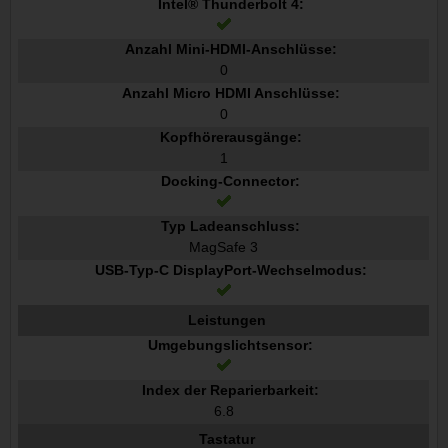
Intel® Thunderbolt 4:
Anzahl Mini-HDMI-Anschlüsse:
0
Anzahl Micro HDMI Anschlüsse:
0
Kopfhörerausgänge:
1
Docking-Connector:
Typ Ladeanschluss:
MagSafe 3
USB-Typ-C DisplayPort-Wechselmodus:
Leistungen
Umgebungslichtsensor:
Index der Reparierbarkeit:
6.8
Tastatur