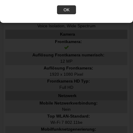
Dolby-Technologie:
OK
Dolby Digital, Dolby Digital Plus, Dolby Atmos
Mikrofon-Modi:
Voice Isolation, Wide Spectrum
Kamera
Frontkamera:
Auflösung Frontkamera numerisch:
12 MP
Auflösung Frontkamera:
1920 x 1080 Pixel
Frontkamera HD Typ:
Full HD
Netzwerk
Mobile Netzwerkverbindung:
Nein
Top WLAN-Standard:
Wi-Fi 7 802.11be
Mobilfunknetzgenerierung: