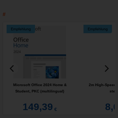
Empfehlung
Empfehlung
Microsoft Office 2024 Home &
2m High-Speed 
Student, PKC (multilingual)
stec
149,39
8,
€