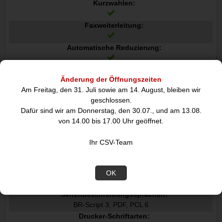
Kurzwahlen:
Faxweiterleitung:
Automatische Reduzierung:
Fehlerkorrekturmodus ECM:
Änderung der Öffnungszeiten
Am Freitag, den 31. Juli sowie am 14. August, bleiben wir
Merkmale
geschlossen.
Maximale monatliche Auslastung:
Dafür sind wir am Donnerstag, den 30.07., und am 13.08.
80000 Seiten pro Monat
von 14.00 bis 17.00 Uhr geöffnet.
Duplexfunktion:
Drucken
Ihr CSV-Team
Druckfarben:
Schwarz, Cyan, Magenta, Gelb
Empfohlene monatliche Auslastung:
OK
0 - 7500 Seiten pro Monat
Seitenbeschreibungssprachen:
BR-Script 3, PDF, PCL 6
Drucker-Schriftarten: