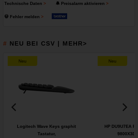
Technische Daten
🔔 Preisalarm aktivieren
💀 Fehler melden
NEU BEI CSV | MEHR>
Neu
Neu
Logitech Wave Keys graphit
HP DU9U7EA PC
Tastatur,
9800X3D (