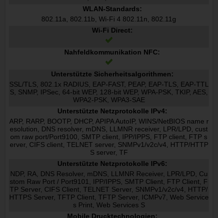
WLAN-Standards:
802.11a, 802.11b, Wi-Fi 4 802.11n, 802.11g
Wi-Fi Direct:
Nahfeldkommunikation NFC:
Unterstützte Sicherheitsalgorithmen:
SSL/TLS, 802.1x RADIUS, EAP-FAST, PEAP, EAP-TLS, EAP-TTL
S, SNMP, IPSec, 64-bit WEP, 128-bit WEP, WPA-PSK, TKIP, AES,
WPA2-PSK, WPA3-SAE
Unterstützte Netzprotokolle IPv4:
ARP, RARP, BOOTP, DHCP, APIPA AutoIP, WINS/NetBIOS name r
esolution, DNS resolver, mDNS, LLMNR receiver, LPR/LPD, cust
om raw port/Port9100, SMTP client, IPP/IPPS, FTP client, FTP s
erver, CIFS client, TELNET server, SNMPv1/v2c/v4, HTTP/HTTP
S server, TF
Unterstützte Netzprotokolle IPv6:
NDP, RA, DNS Resolver, mDNS, LLMNR Receiver, LPR/LPD, Cu
stom Raw Port / Port9101, IPP/IPPS, SMTP Client, FTP Client, F
TP Server, CIFS Client, TELNET Server, SNMPv1/v2c/v4, HTTP/
HTTPS Server, TFTP Client, TFTP Server, ICMPv7, Web Service
s Print, Web Services S
Mobile Drucktechnologien: