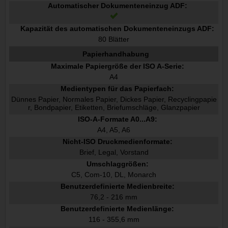
Automatischer Dokumenteneinzug ADF:
Kapazität des automatischen Dokumenteneinzugs ADF:
80 Blätter
Papierhandhabung
Maximale Papiergröße der ISO A-Serie:
A4
Medientypen für das Papierfach:
Dünnes Papier, Normales Papier, Dickes Papier, Recyclingpapie
r, Bondpapier, Etiketten, Briefumschläge, Glanzpapier
ISO-A-Formate A0...A9:
A4, A5, A6
Nicht-ISO Druckmedienformate:
Brief, Legal, Vorstand
Umschlaggrößen:
C5, Com-10, DL, Monarch
Benutzerdefinierte Medienbreite:
76,2 - 216 mm
Benutzerdefinierte Medienlänge:
116 - 355,6 mm