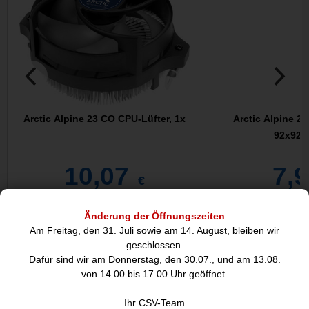
Arctic Alpine 23 CO CPU-Lüfter, 1x
Arctic Alpine 23
92x92x
10,07
7,
€
Änderung der Öffnungszeiten
Beschreibung
Am Freitag, den 31. Juli sowie am 14. August, bleiben wir
geschlossen.
Dafür sind wir am Donnerstag, den 30.07., und am 13.08.
von 14.00 bis 17.00 Uhr geöffnet.
Ihr CSV-Team