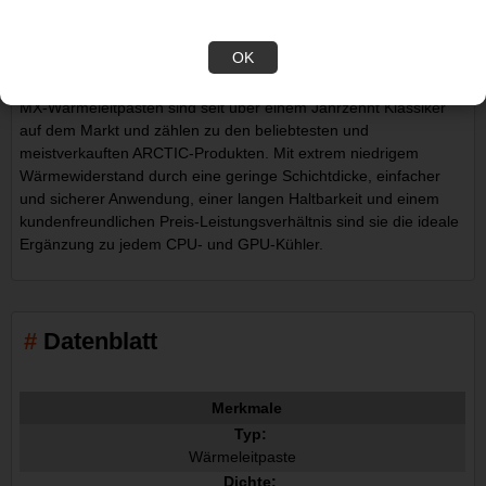
ARCTIC MX-7
OK
Wärmeleitpaste/-pads
MX-Wärmeleitpasten sind seit über einem Jahrzehnt Klassiker
auf dem Markt und zählen zu den beliebtesten und
meistverkauften ARCTIC-Produkten. Mit extrem niedrigem
Wärmewiderstand durch eine geringe Schichtdicke, einfacher
und sicherer Anwendung, einer langen Haltbarkeit und einem
kundenfreundlichen Preis-Leistungsverhältnis sind sie die ideale
Ergänzung zu jedem CPU- und GPU-Kühler.
Datenblatt
Merkmale
Typ:
Wärmeleitpaste
Dichte: