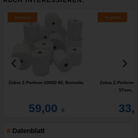
Angebot
Angebot
Zebra Z-Perform 1000D 60, Bonrolle,
Zebra Z-Perform 1
57mm, 25
59,00
33,
€
Datenblatt