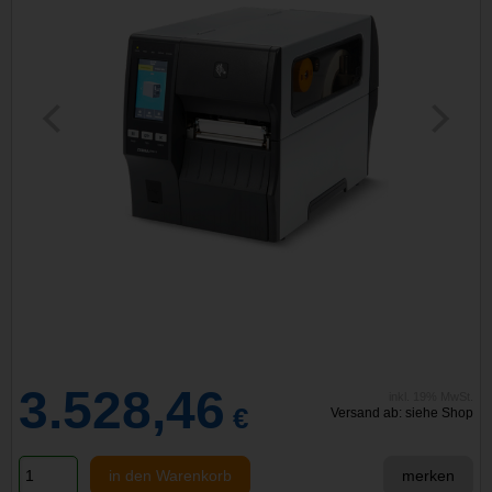
3.528,46
inkl. 19% MwSt.
€
Versand ab: siehe Shop
in den Warenkorb
merken