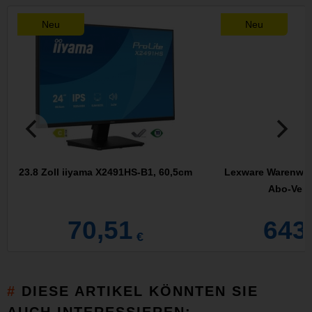
Neu
Neu
23.8 Zoll iiyama X2491HS-B1, 60,5cm
Lexware Warenwirt
Abo-Vert
70,51
643
€
DIESE ARTIKEL KÖNNTEN SIE
AUCH INTERESSIEREN: