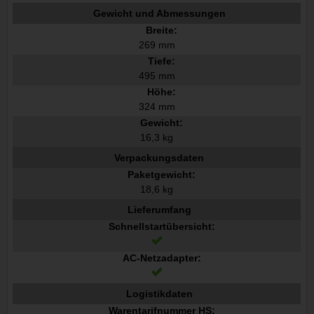
Gewicht und Abmessungen
Breite:
269 mm
Tiefe:
495 mm
Höhe:
324 mm
Gewicht:
16,3 kg
Verpackungsdaten
Paketgewicht:
18,6 kg
Lieferumfang
Schnellstartübersicht:
AC-Netzadapter:
Logistikdaten
Warentarifnummer HS: