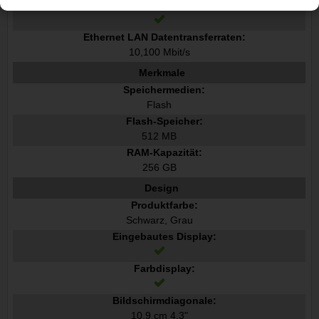
Ethernet/LAN:
Ethernet LAN Datentransferraten:
10,100 Mbit/s
Merkmale
Speichermedien:
Flash
Flash-Speicher:
512 MB
RAM-Kapazität:
256 GB
Design
Produktfarbe:
Schwarz, Grau
Eingebautes Display:
Farbdisplay:
Bildschirmdiagonale:
10,9 cm 4.3"