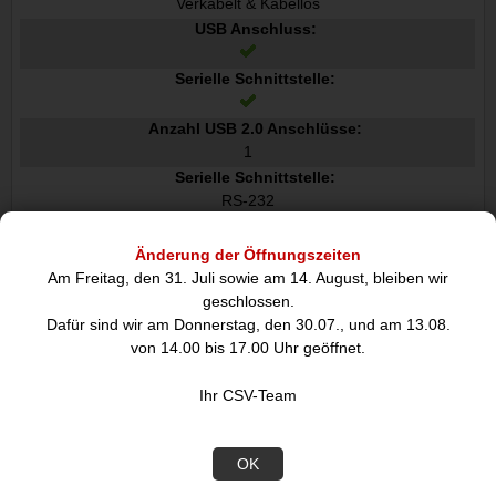
Verkabelt & Kabellos
USB Anschluss:
Serielle Schnittstelle:
Anzahl USB 2.0 Anschlüsse:
1
Serielle Schnittstelle:
RS-232
Bluetooth:
Änderung der Öffnungszeiten
Bluetooth-Version:
Am Freitag, den 31. Juli sowie am 14. August, bleiben wir
4.1
geschlossen.
Dafür sind wir am Donnerstag, den 30.07., und am 13.08.
Anzahl serielle Anschlüsse:
von 14.00 bis 17.00 Uhr geöffnet.
1
Anzahl Ethernet-LAN-Anschlüsse RJ-45:
Ihr CSV-Team
1
Standard-Schnittstellen:
Bluetooth, Ethernet, RJ-45, RS-232
OK
Netzwerk