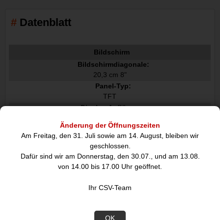
Datenblatt
Bildschirm
Bildschirmdiagonale:
20,3 cm 8"
Panel-Typ:
TFT
Display-Auflösung:
1920 x 1200 Pixel
Änderung der Öffnungszeiten
HD-Typ:
Am Freitag, den 31. Juli sowie am 14. August, bleiben wir
WUXGA
geschlossen.
Natives Seitenverhältnis:
Dafür sind wir am Donnerstag, den 30.07., und am 13.08.
16:10
von 14.00 bis 17.00 Uhr geöffnet.
Anzahl der Farben des Displays:
16 Millionen Farben
Ihr CSV-Team
Prozessor
Prozessorhersteller:
OK
Samsung