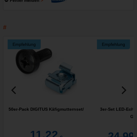
💀 Fehler melden
Empfehlung
Empfehlung
50er-Pack DIGITUS Käfigmutternset/
3er-Set LED-Echt
Gla
11,22
24,99