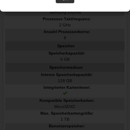
Prozessorfamilie:
Samsung Exynos
Prozessor-Taktfrequenz:
2 GHz
Anzahl Prozessorkerne:
8
Speicher
Speicherkapazität:
6 GB
Speichermedium
Interne Speicherkapazität:
128 GB
Integrierter Kartenleser:
Kompatible Speicherkarten:
MicroSDXC
Max. Speicherkartengröße:
1 TB
Benutzerspeicher: