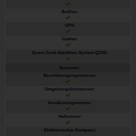
BeiDou:
GPS:
Galileo:
Quasi-Zenit-Satelliten-System QZSS:
Sensoren
Beschleunigungsmesser:
Umgebungslichtsensor:
Annäherungssensor:
Hallsensor:
Elektronischer Kompass: