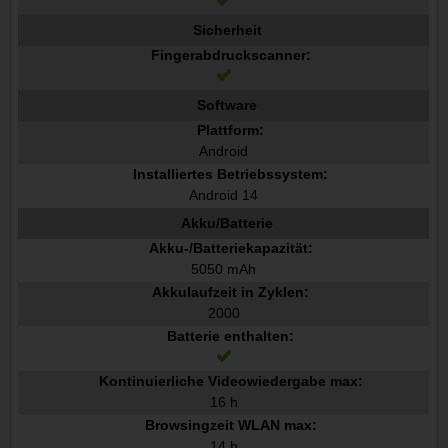
Sicherheit
Fingerabdruckscanner:
Software
Plattform:
Android
Installiertes Betriebssystem:
Android 14
Akku/Batterie
Akku-/Batteriekapazität:
5050 mAh
Akkulaufzeit in Zyklen:
2000
Batterie enthalten:
Kontinuierliche Videowiedergabe max:
16 h
Browsingzeit WLAN max:
14 h