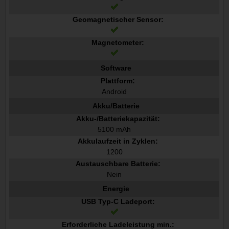
Geomagnetischer Sensor:
Magnetometer:
Software
Plattform:
Android
Akku/Batterie
Akku-/Batteriekapazität:
5100 mAh
Akkulaufzeit in Zyklen:
1200
Austauschbare Batterie:
Nein
Energie
USB Typ-C Ladeport:
Erforderliche Ladeleistung min.: