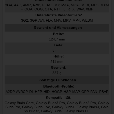
3GA, AAC, AMR, AWB, FLAC, IMY, M4A, Mittel, MIDI, MP3, MXM
F, OGA, OGG, OTA, RTTTL, RTX, WAV, XMF
Unterstützte Videoformate:
3G2, 3GP, AVI, FLV, M4V, MKV, MP4, WEBM
Gewicht und Abmessungen
Breite:
124,7 mm
Tiefe:
8 mm
Höhe:
211 mm
Gewicht:
337 g
Sonstige Funktionen
Bluetooth-Profile:
A2DP, AVRCP, DI, HFP, HID, HOGP, HSP, MAP, OPP, PAN, PBAP
Kompatibilität:
Galaxy Buds Core, Galaxy Buds3 Pro, Galaxy Buds2 Pro, Galaxy
Buds Pro, Galaxy Buds Live, Galaxy Buds+, Galaxy Buds3, Gala
xy Buds2, Galaxy Buds, Galaxy Buds FE