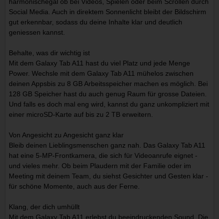
harmonischegal ob bei Videos, Spielen oder beim Scrollen durch
Social Media. Auch in direktem Sonnenlicht bleibt der Bildschirm
gut erkennbar, sodass du deine Inhalte klar und deutlich
geniessen kannst.
Behalte, was dir wichtig ist
Mit dem Galaxy Tab A11 hast du viel Platz und jede Menge
Power. Wechsle mit dem Galaxy Tab A11 mühelos zwischen
deinen Appsbis zu 8 GB Arbeitsspeicher machen es möglich. Bei
128 GB Speicher hast du auch genug Raum für grosse Dateien.
Und falls es doch mal eng wird, kannst du ganz unkompliziert mit
einer microSD-Karte auf bis zu 2 TB erweitern.
Von Angesicht zu Angesicht ganz klar
Bleib deinen Lieblingsmenschen ganz nah. Das Galaxy Tab A11
hat eine 5-MP-Frontkamera, die sich für Videoanrufe eignet -
und vieles mehr. Ob beim Plaudern mit der Familie oder im
Meeting mit deinem Team, du siehst Gesichter und Gesten klar -
für schöne Momente, auch aus der Ferne.
Klang, der dich umhüllt
Mit dem Galaxy Tab A11 erlebst du beeindruckenden Sound. Die