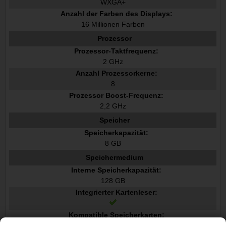
WXGA+
Anzahl der Farben des Displays:
16 Millionen Farben
Prozessor
Prozessor-Taktfrequenz:
2 GHz
Anzahl Prozessorkerne:
8
Prozessor Boost-Frequenz:
2,2 GHz
Speicher
Speicherkapazität:
8 GB
Speichermedium
Interne Speicherkapazität:
128 GB
Integrierter Kartenleser:
Kompatible Speicherkarten:
MicroSD TransFlash