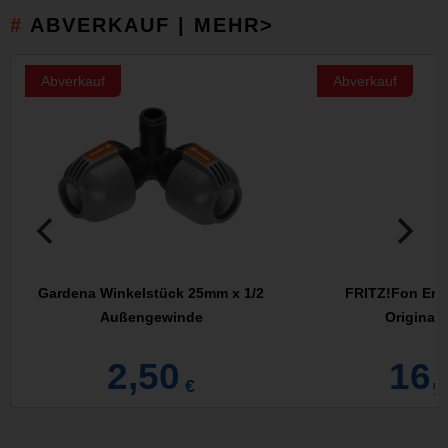
ABVERKAUF | MEHR>
Abverkauf
Abverkauf
Gardena Winkelstück 25mm x 1/2
FRITZ!Fon Ersa
Außengewinde
Original
2,50
16,
€