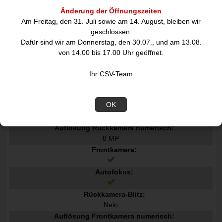
Max. Speicherkartengröße:
Änderung der Öffnungszeiten
2 TB
Am Freitag, den 31. Juli sowie am 14. August, bleiben wir
geschlossen.
Audio
Dafür sind wir am Donnerstag, den 30.07., und am 13.08.
Anzahl eingebauter Lautsprecher:
von 14.00 bis 17.00 Uhr geöffnet.
2
Audio-System:
Ihr CSV-Team
Dolby Atmos
Kamera
OK
Rückkamera-Typ:
Einzelne Kamera
Auflösung Rückkamera numerisch:
8 MP
Frontkamera:
Autofokus:
Rückkamera-Blitz:
Nein
Auflösung Frontkamera numerisch: