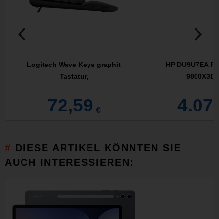
Logitech Wave Keys graphit
HP DU9U7EA PC
Tastatur,
9800X3D (
72,59
4.07
€
DIESE ARTIKEL KÖNNTEN SIE
AUCH INTERESSIEREN: