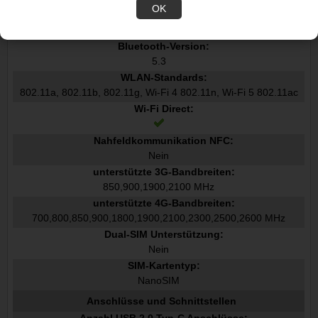
OK
Bluetooth:
Bluetooth-Version:
5.3
WLAN-Standards:
802.11a, 802.11b, 802.11g, Wi-Fi 4 802.11n, Wi-Fi 5 802.11ac
Wi-Fi Direct:
Nahfeldkommunikation NFC:
Nein
unterstützte 3G-Bandbreiten:
850,900,1900,2100 MHz
unterstützte 4G-Bandbreiten:
700,800,850,900,1800,1900,2100,2300,2500,2600 MHz
Dual-SIM Unterstützung:
Nein
SIM-Kartentyp:
NanoSIM
Anschlüsse und Schnittstellen
Anzahl USB 2.0 Typ-C Anschlüsse: