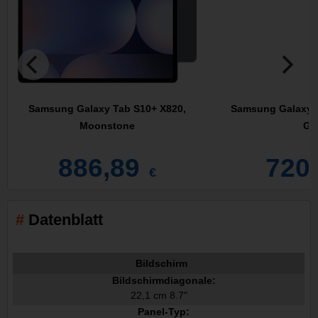
Samsung Galaxy Tab S10+ X820,
Samsung Galaxy T
Moonstone
Gr
886,89
720
€
Datenblatt
Bildschirm
Bildschirmdiagonale:
22,1 cm 8.7"
Panel-Typ: