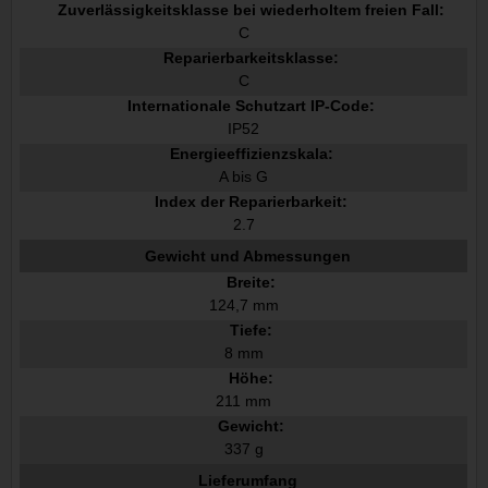
Zuverlässigkeitsklasse bei wiederholtem freien Fall:
C
Reparierbarkeitsklasse:
C
Internationale Schutzart IP-Code:
IP52
Energieeffizienzskala:
A bis G
Index der Reparierbarkeit:
2.7
Gewicht und Abmessungen
Breite:
124,7 mm
Tiefe:
8 mm
Höhe:
211 mm
Gewicht:
337 g
Lieferumfang