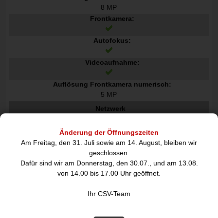
8 MP
Frontkamera:
Autofokus:
Videoaufnahme:
Auflösung Frontkamera numerisch:
5 MP
Netzwerk
Mobile Netzwerkverbindung:
Änderung der Öffnungszeiten
Top WLAN-Standard:
Am Freitag, den 31. Juli sowie am 14. August, bleiben wir
Wi-Fi 5 802.11ac
geschlossen.
Dafür sind wir am Donnerstag, den 30.07., und am 13.08.
Mobilfunknetzgenerierung:
von 14.00 bis 17.00 Uhr geöffnet.
4G
3G-Standards:
Ihr CSV-Team
UMTS
4G-Standards:
LTE-TDD & LTE-FDD