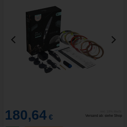
180,64
inkl. 19% MwSt.
€
Versand ab: siehe Shop