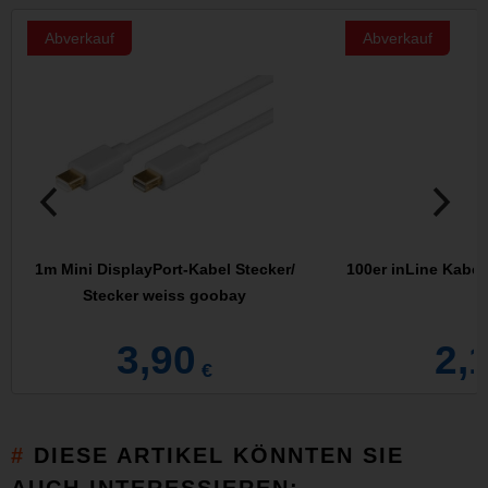
Abverkauf
Abverkauf
1m Mini DisplayPort-Kabel Stecker/
100er inLine Kabe
Stecker weiss goobay
3,90
2,
€
DIESE ARTIKEL KÖNNTEN SIE
AUCH INTERESSIEREN: