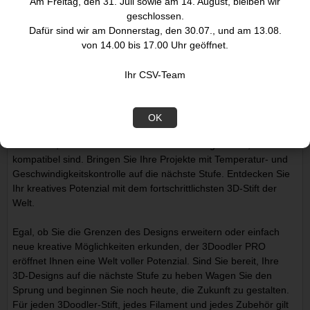
Am Freitag, den 31. Juli sowie am 14. August, bleiben wir
erwecken. Dieser Stift wurde für leidenschaftliche, visionäre
geschlossen.
Designer, einfallsreiche Ingenieure und inspirierende Künstler
Dafür sind wir am Donnerstag, den 30.07., und am 13.08.
entwickelt und macht die 3D-Erstellung schnell, einfach und
von 14.00 bis 17.00 Uhr geöffnet.
zugänglich.
Ihr CSV-Team
3Doodler PRO ist ein hochmoderner 3D-Stift für Kreativprofis mit
ergonomischem Design und fortschrittlicher Technologie für
Präzision bei jeder Anwendung. Es unterstützt eine breite Palette
OK
von Materialien, darunter Holz, Kupfer, Stahl, Vibers, PLA, PHA
und CF10, die alle mit der beliebten Filamentgrösse 1,75 mm
kompatibel sind. Bringen Sie Ihre Projekte mit Temperatur- und
Geschwindigkeitskontrolle auf die nächste Stufe. Entdecken Sie
Ihr kreatives Potenzial mit dem fortschrittlichsten 3D-Stift der
Welt.
Egal, ob Sie die Grenzen des Designs erweitern oder einfach
neue kreative Möglichkeiten erkunden, der 3Doodler PRO
eröffnet Ihnen eine Welt voller Potenzial. Sind Sie bereit, Ihre
3D-Designs auf die nächste Stufe zu heben Wagen Sie den
Sprung und beginnen Sie noch heute, die Zukunft zu gestalten.
Für jeden 3Doodler-Stift, jedes Filament und jedes Zubehör gilt