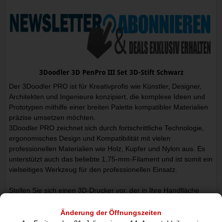
3Doodler 3D PenPro III Set 3D-Stift Schwarz
Der 3Doodler PRO ist für Kreativprofis wie Künstler, Designer,
Architekten und Ingenieure konzipiert, die komplexe Ideen und
Prototypen mithilfe einer breiten Palette kompatibler Materialien
präzise umsetzen möchten.
3Doodler PRO zeichnet sich durch fortschrittliche Technologie,
ergonomisches Design und Kompatibilität mit vielen
professionellen Materialien wie Holz, Kupfer und Nylon aus. Es
unterstützt auch das beliebte 1,75-mm-Filament und ist somit ein
vielseitiges Werkzeug für den professionellen Einsatz.
Stellen Sie sich einen 3D-Drucker vor, der in Ihre Handfläche
passt! Lassen Sie Ihrer Kreativität mit unserem professionellen
3D-Stift freien Laufdem perfekten Werkzeug, um Konzepte,
Änderung der Öffnungszeiten
Modelle und Prototypen in atemberaubendem 3D zum Leben zu