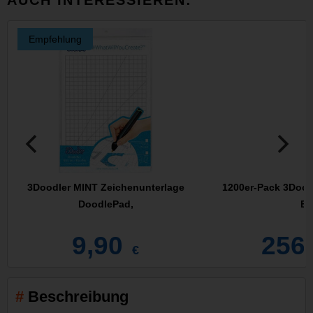
Empfehlung
3Doodler MINT Zeichenunterlage
1200er-Pack 3Dood
DoodlePad,
Bo
9,90
256
€
Beschreibung