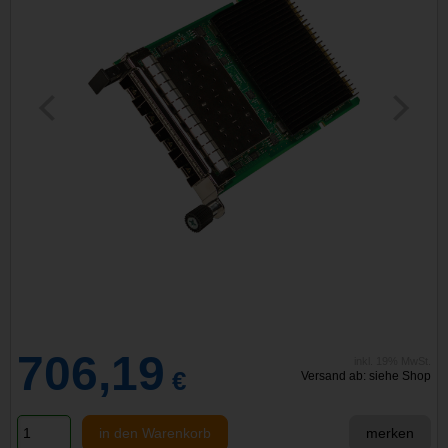
706,19
inkl. 19% MwSt.
€
Versand ab: siehe Shop
in den Warenkorb
merken