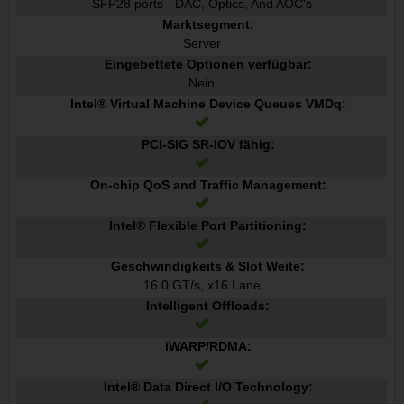
SFP28 ports - DAC, Optics, And AOC's
Marktsegment:
Server
Eingebettete Optionen verfügbar:
Nein
Intel® Virtual Machine Device Queues VMDq:
PCI-SIG SR-IOV fähig:
On-chip QoS and Traffic Management:
Intel® Flexible Port Partitioning:
Geschwindigkeits & Slot Weite:
16.0 GT/s, x16 Lane
Intelligent Offloads:
iWARP/RDMA:
Intel® Data Direct I/O Technology: