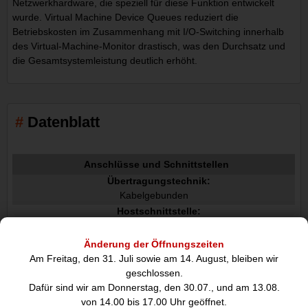
Netzwerkhardware, die speziell für diese Funktion entwickelt
wurde. Virtual Machine Device Queues reduziert die
Betriebskosten im Zusammenhang mit I/O-Switching innerhalb
des Virtual-Machine-Monitor drastisch, was den Durchsatz und
die Gesamtsystemleistung deutlich erhöht.
Datenblatt
Anschlüsse und Schnittstellen
Übertragungstechnik:
Kabelgebunden
Hostschnittstelle:
PCI Express
Schnittstelle:
Änderung der Öffnungszeiten
Faser
Am Freitag, den 31. Juli sowie am 14. August, bleiben wir
Anzahl Faseranschlüsse:
geschlossen.
4
Dafür sind wir am Donnerstag, den 30.07., und am 13.08.
von 14.00 bis 17.00 Uhr geöffnet.
Optischer Kabelverbinder: