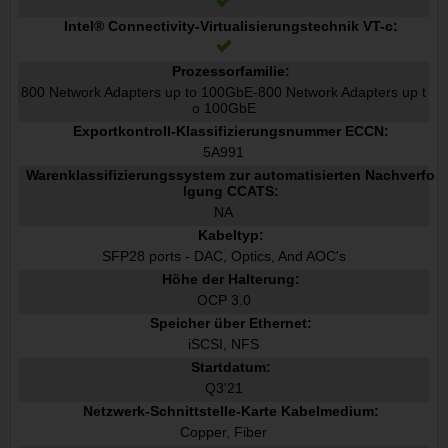
Intel® Connectivity-Virtualisierungstechnik VT-c:
Prozessorfamilie:
800 Network Adapters up to 100GbE-800 Network Adapters up t
o 100GbE
Exportkontroll-Klassifizierungsnummer ECCN:
5A991
Warenklassifizierungssystem zur automatisierten Nachverfo
lgung CCATS:
NA
Kabeltyp:
SFP28 ports - DAC, Optics, And AOC's
Höhe der Halterung:
OCP 3.0
Speicher über Ethernet:
iSCSI, NFS
Startdatum:
Q3'21
Netzwerk-Schnittstelle-Karte Kabelmedium:
Copper, Fiber