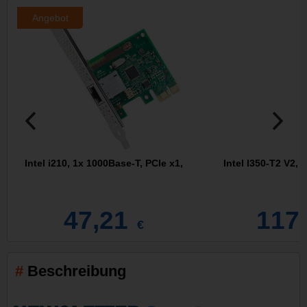
Angebot
Intel i210, 1x 1000Base-T, PCIe x1,
Intel I350-T2 V2, 
47,21
117
€
Beschreibung