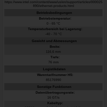
https://www.intel.com/content/www/us/en/support/articles/000025
890/ethernet-products.html
Betriebsbedingungen
Betriebstemperatur:
0 - 65 °C
Temperaturbereich bei Lagerung:
-40 - 70 °C
Gewicht und Abmessungen
Breite:
116,6 mm
Tiefe:
76 mm
Logistikdaten
Warentarifnummer HS:
85176990
Sonstige Funktionen
Datenübertragungsrate:
16 GT/s
Kabeltyp: