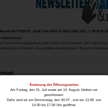
Aurora ACT1250 PC, Intel Core Ultra 9 285K (24C/24T), 2 TB PCIe 
ür GamerInnen
are Aurora-Gamingdesktop bietet höhere Performance. Der Fokus liegt d
haltung des Luftstroms. Das perfekte Gamingsystem für jede Umgebun
nblatt
Änderung der Öffnungszeiten
Prozessor
Am Freitag, den 31. Juli sowie am 14. August, bleiben wir
Prozessorfamilie:
Intel Co
geschlossen.
Prozessorhersteller:
Intel
Dafür sind wir am Donnerstag, den 30.07., und am 13.08. von
14.00 bis 17.00 Uhr geöffnet.
Prozessor:
285K