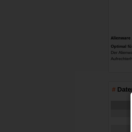
Alienware 
Optimal f
Der Alienw
Aufrechter
Date