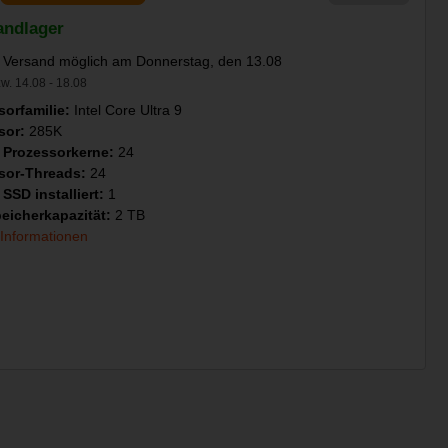
andlager
 Versand möglich am Donnerstag, den 13.08
w. 14.08 - 18.08
sorfamilie:
Intel Core Ultra 9
sor:
285K
 Prozessorkerne:
24
sor-Threads:
24
SSD installiert:
1
eicherkapazität:
2 TB
 Informationen