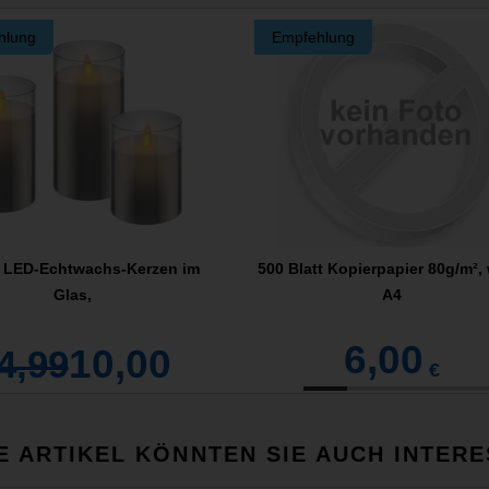
hlung
Empfehlung
t LED-Echtwachs-Kerzen im
500 Blatt Kopierpapier 80g/m², 
Glas,
A4
6,00
10,00
4,99
€
E ARTIKEL KÖNNTEN SIE AUCH INTERE