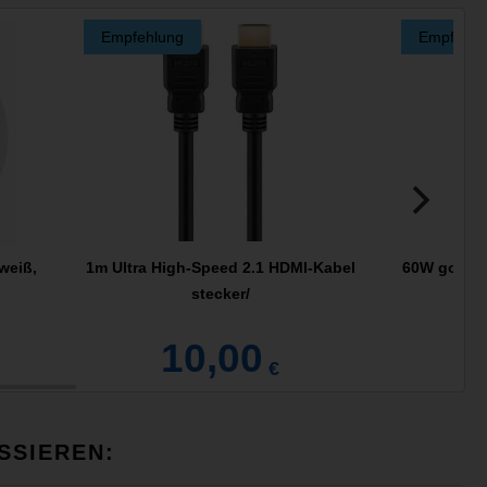
Empfehlung
Empfehlu
weiß,
1m Ultra High-Speed 2.1 HDMI-Kabel
60W goobay
stecker/
10,00
€
SSIEREN: