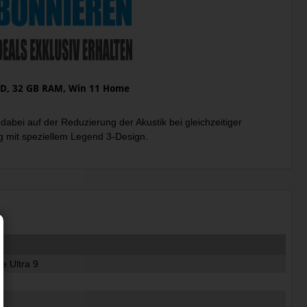
SSD, 32 GB RAM, Win 11 Home
abei auf der Reduzierung der Akustik bei gleichzeitiger
g mit speziellem Legend 3-Design.
re Ultra 9