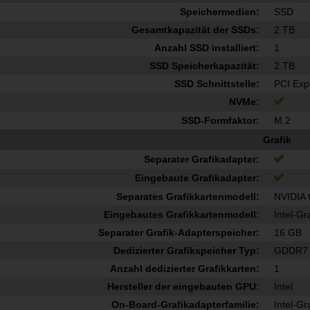
Speichermedien:
SSD
Gesamtkapazität der SSDs:
2 TB
Anzahl SSD installiert:
1
SSD Speicherkapazität:
2 TB
SSD Schnittstelle:
PCI Exp
NVMe:
SSD-Formfaktor:
M.2
Grafik
Separater Grafikadapter:
Eingebaute Grafikadapter:
Separates Grafikkartenmodell:
NVIDIA
Eingebautes Grafikkartenmodell:
Intel-Gr
Separater Grafik-Adapterspeicher:
16 GB
Dedizierter Grafikspeicher Typ:
GDDR7
Anzahl dedizierter Grafikkarten:
1
Hersteller der eingebauten GPU:
Intel
On-Board-Grafikadapterfamilie:
Intel-Gr