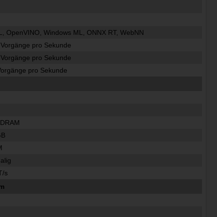
ML, OpenVINO, Windows ML, ONNX RT, WebNN
-Vorgänge pro Sekunde
-Vorgänge pro Sekunde
Vorgänge pro Sekunde
SDRAM
GB
M
alig
T/s
um