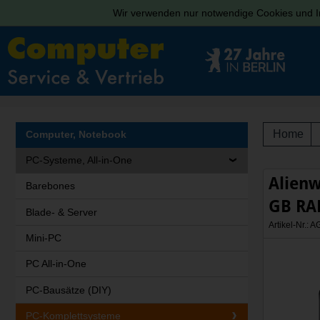
Wir verwenden nur notwendige Cookies und In
Home
Computer, Notebook
PC-Systeme, All-in-One
Alienw
Barebones
GB RA
Blade- & Server
Artikel-Nr.:
Mini-PC
PC All-in-One
PC-Bausätze (DIY)
PC-Komplettsysteme