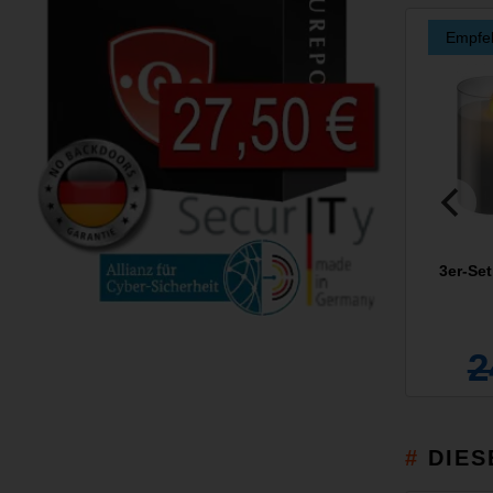
Empfe
3er-Se
2
DIES