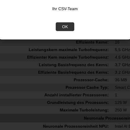
Prozessorgeneration:
Intel Co
Ihr CSV-Team
Anzahl Prozessorkerne:
24
Prozessor-Threads:
24
OK
Prozessor Boost-Frequenz:
5,7 GH
Leistungskerne:
8
Effiziente Kerne:
16
Leistungskern maximale Turbofrequenz:
5,5 GH
Effizienter Kern maximale Turbofrequenz:
4,6 GH
Leistung Basisfrequenz des Kerns:
3,7 GH
Effiziente Basisfrequenz des Kerns:
3,2 GH
Prozessor-Cache:
36 MB
Prozessor Cache Typ:
Smart 
Anzahl installierter Prozessoren:
1
Grundleistung des Prozessors:
125 W
Maximale Turboleistung:
250 W
Neuronale Prozessorei
Neuronale Prozessoreinheit NPU:
Intel AI