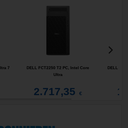
tra 7
DELL FCT2250 T2 PC, Intel Core
DELL QCM1
Ultra
2.717,35
1.
€