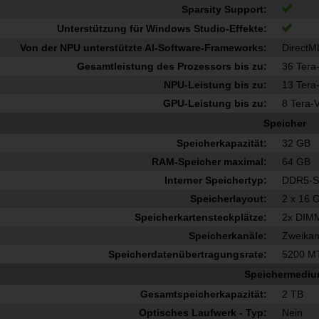
Sparsity Support:
Unterstützung für Windows Studio-Effekte:
Von der NPU unterstützte AI-Software-Frameworks:
Direct
Gesamtleistung des Prozessors bis zu:
36 Tera
NPU-Leistung bis zu:
13 Tera
GPU-Leistung bis zu:
8 Tera-
Speicher
Speicherkapazität:
32 GB
RAM-Speicher maximal:
64 GB
Interner Speichertyp:
DDR5-
Speicherlayout:
2 x 16 
Speicherkartensteckplätze:
2x DIM
Speicherkanäle:
Zweikan
Speicherdatenübertragungsrate:
5200 M
Speichermedi
Gesamtspeicherkapazität:
2 TB
Optisches Laufwerk - Typ:
Nein