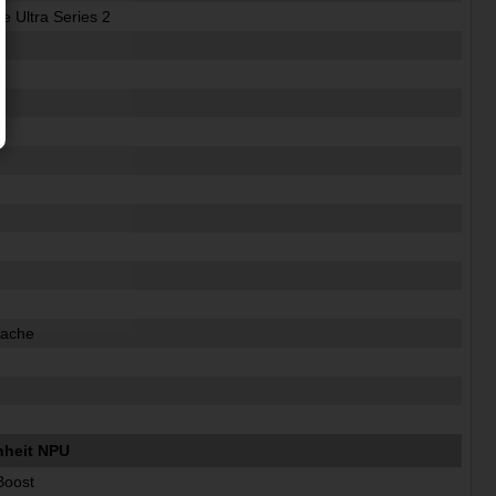
re Ultra Series 2
z
z
z
z
z
Cache
nheit NPU
 Boost