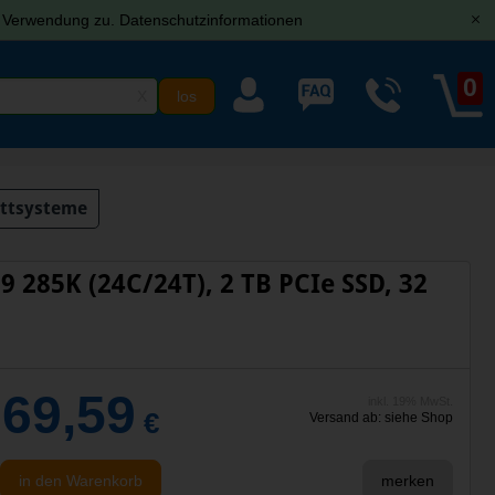
r Verwendung zu.
Datenschutzinformationen
[x]
0
X
ttsysteme
9 285K (24C/24T), 2 TB PCIe SSD, 32
669,59
inkl. 19% MwSt.
€
Versand ab: siehe Shop
in den Warenkorb
merken