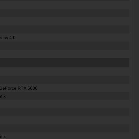
ress 4.0
 GeForce RTX 5080
afik
afik