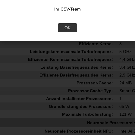
Prozessorgeneration:
Intel Co
Ihr CSV-Team
Anzahl Prozessorkerne:
14
Prozessor-Threads:
14
OK
Prozessor Boost-Frequenz:
5 GHz
Leistungskerne:
6
Effiziente Kerne:
8
Leistungskern maximale Turbofrequenz:
5 GHz
Effizienter Kern maximale Turbofrequenz:
4,4 GH
Leistung Basisfrequenz des Kerns:
3,4 GH
Effiziente Basisfrequenz des Kerns:
2,9 GH
Prozessor-Cache:
24 MB
Prozessor Cache Typ:
Smart 
Anzahl installierter Prozessoren:
1
Grundleistung des Prozessors:
65 W
Maximale Turboleistung:
121 W
Neuronale Prozessorei
Neuronale Prozessoreinheit NPU:
Intel AI