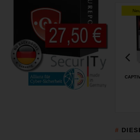
Ne
CAPTIV
DIES