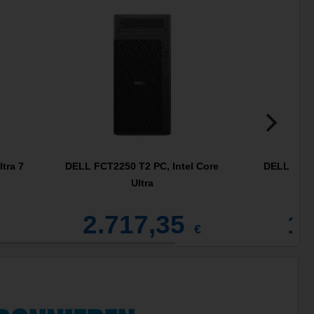
tra 7
DELL FCT2250 T2 PC, Intel Core
DELL QCM1
Ultra
2.717,35
1.
€