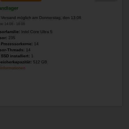
andlager
 Versand möglich am Donnerstag, den 13.08
w. 14.08 - 18.08
sorfamilie:
Intel Core Ultra 5
sor:
235
 Prozessorkerne:
14
sor-Threads:
14
SSD installiert:
1
eicherkapazität:
512 GB
 Informationen