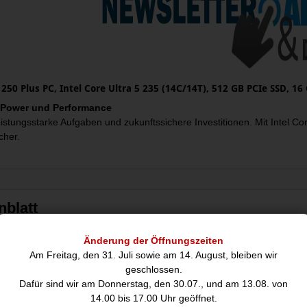
50 Plus PC, Intel Core Ultra 5 235 (14C/14T), 512 GB PCIe SSD, 1
 Power und Performance
eistungsstarke Aufgaben und zukunftssichere Investitionen. Mit Intel 
cher.
nblatt
Änderung der Öffnungszeiten
Prozessor
Am Freitag, den 31. Juli sowie am 14. August, bleiben wir
Prozessorfamilie:
Intel Co
geschlossen.
Prozessorhersteller:
Intel
Dafür sind wir am Donnerstag, den 30.07., und am 13.08. von
14.00 bis 17.00 Uhr geöffnet.
Prozessor:
235