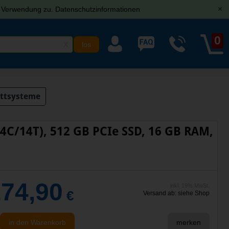
r Verwendung zu.
Datenschutzinformationen
[x]
0
X
ttsysteme
14C/14T), 512 GB PCIe SSD, 16 GB RAM,
174,90
inkl. 19% MwSt.
€
Versand ab: siehe Shop
in den Warenkorb
merken