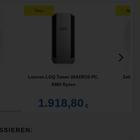
Neu
Neu
Lenovo LOQ Tower 26ADR10 PC,
Zebra E
AMD Ryzen
1.918,80
€
SSIEREN: