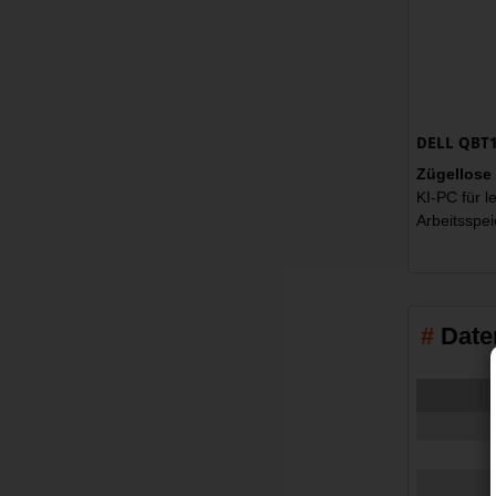
DELL QBT12
Zügellose
KI-PC für l
Arbeitsspei
Date