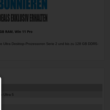
6 GB RAM, Win 11 Pro
Core Ultra Desktop-Prozessoren Serie 2 und bis zu 128 GB DDR5-
re Ultra 5