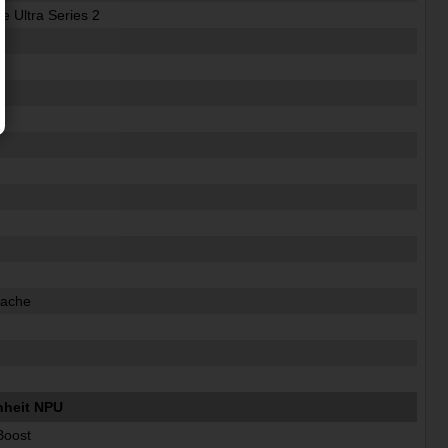
re Ultra Series 2
z
z
z
Cache
nheit NPU
 Boost