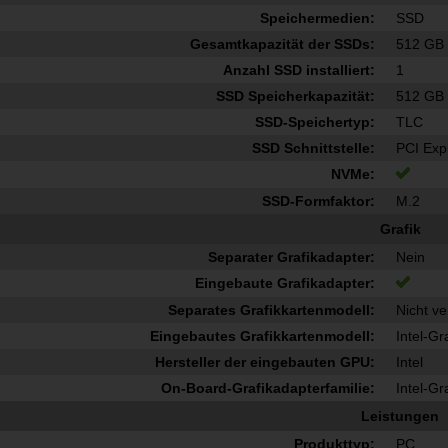
Speichermedien:
SSD
Gesamtkapazität der SSDs:
512 GB
Anzahl SSD installiert:
1
SSD Speicherkapazität:
512 GB
SSD-Speichertyp:
TLC
SSD Schnittstelle:
PCI Exp
NVMe:
SSD-Formfaktor:
M.2
Grafik
Separater Grafikadapter:
Nein
Eingebaute Grafikadapter:
Separates Grafikkartenmodell:
Nicht v
Eingebautes Grafikkartenmodell:
Intel-Gr
Hersteller der eingebauten GPU:
Intel
On-Board-Grafikadapterfamilie:
Intel-Gr
Leistungen
Produkttyp:
PC