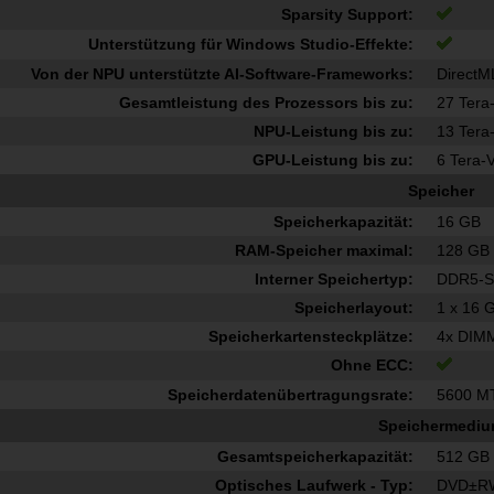
Sparsity Support:
Unterstützung für Windows Studio-Effekte:
Von der NPU unterstützte AI-Software-Frameworks:
Direct
Gesamtleistung des Prozessors bis zu:
27 Tera
NPU-Leistung bis zu:
13 Tera
GPU-Leistung bis zu:
6 Tera-
Speicher
Speicherkapazität:
16 GB
RAM-Speicher maximal:
128 GB
Interner Speichertyp:
DDR5-
Speicherlayout:
1 x 16 
Speicherkartensteckplätze:
4x DIM
Ohne ECC:
Speicherdatenübertragungsrate:
5600 M
Speichermedi
Gesamtspeicherkapazität:
512 GB
Optisches Laufwerk - Typ:
DVD±R