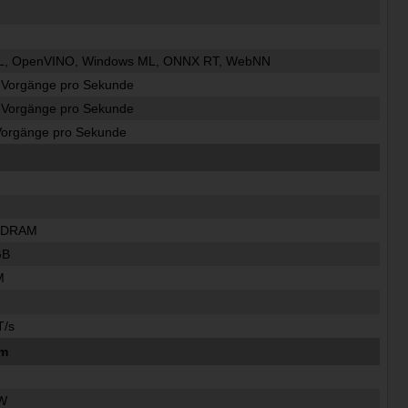
ML, OpenVINO, Windows ML, ONNX RT, WebNN
-Vorgänge pro Sekunde
-Vorgänge pro Sekunde
Vorgänge pro Sekunde
SDRAM
GB
M
T/s
um
W