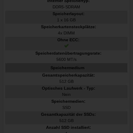
Interner Speichertyp:
DDR5-SDRAM
Speicherlayout:
1 x 16 GB
Speicherkartensteckplätze:
4x DIMM
Ohne ECC:
Speicherdatenübertragungsrate:
5600 MT/s
Speichermedium
Gesamtspeicherkapazität:
512 GB
Optisches Laufwerk - Typ:
Nein
Speichermedien:
SSD
Gesamtkapazität der SSDs:
512 GB
Anzahl SSD installiert: