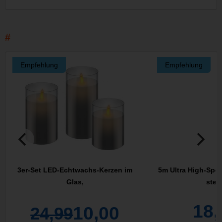
Empfehlung
Empfehlung
3er-Set LED-Echtwachs-Kerzen im
5m Ultra High-Spe
Glas,
stec
18,
10,00
24,99