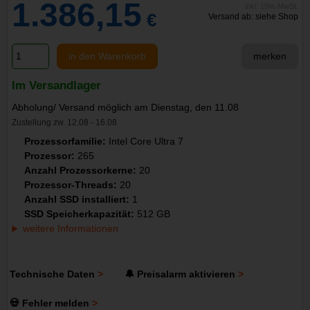
1.386,15
inkl. 19% MwSt.
€
Versand ab: siehe Shop
in den Warenkorb
merken
Im Versandlager
Abholung/ Versand möglich am Dienstag, den 11.08
Zustellung zw. 12.08 - 16.08
Prozessorfamilie:
Intel Core Ultra 7
Prozessor:
265
Anzahl Prozessorkerne:
20
Prozessor-Threads:
20
Anzahl SSD installiert:
1
SSD Speicherkapazität:
512 GB
weitere Informationen
Technische Daten
🔔 Preisalarm aktivieren
💀 Fehler melden