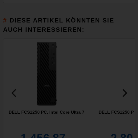
DIESE ARTIKEL KÖNNTEN SIE
AUCH INTERESSIEREN:
DELL FCS1250 PC, Intel Core Ultra 7
DELL FCS1250 PC, I
1.456,87
2.80