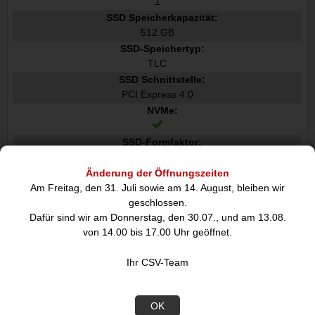
1
SSD Speicherkapazität:
512 GB
SSD-Speichertyp:
TLC
SSD Schnittstelle:
PCI Express 4.0
NVMe:
SSD-Formfaktor:
M.2
Änderung der Öffnungszeiten
Grafik
Am Freitag, den 31. Juli sowie am 14. August, bleiben wir
Separater Grafikadapter:
geschlossen.
Nein
Dafür sind wir am Donnerstag, den 30.07., und am 13.08.
Eingebaute Grafikadapter:
von 14.00 bis 17.00 Uhr geöffnet.
Separates Grafikkartenmodell:
Ihr CSV-Team
Nicht verfügbar
Eingebautes Grafikkartenmodell:
Intel-Grafik
OK