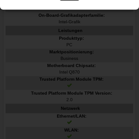
Hersteller der eingebauten GPU:
Intel
On-Board-Grafikadapterfamilie:
Intel-Grafik
Leistungen
Produkttyp:
PC
Marktpositionierung:
Business
Motherboard Chipsatz:
Intel Q870
Trusted Platform Module TPM:
Trusted Platform Module TPM Version:
2.0
Netzwerk
Ethernet/LAN:
WLAN: