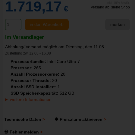
1.719,17
inkl. 19% MwSt.
€
Versand ab: siehe Shop
in den Warenkorb
merken
Im Versandlager
Abholung/ Versand möglich am Dienstag, den 11.08
Zustellung zw. 12.08 - 16.08
Prozessorfamilie:
Intel Core Ultra 7
Prozessor:
265
Anzahl Prozessorkerne:
20
Prozessor-Threads:
20
Anzahl SSD installiert:
1
SSD Speicherkapazität:
512 GB
weitere Informationen
Technische Daten
🔔 Preisalarm aktivieren
💀 Fehler melden