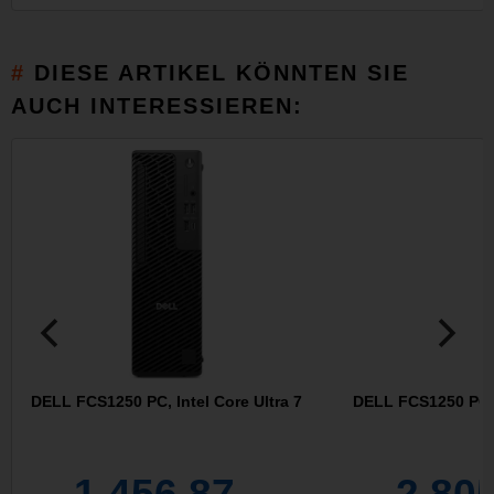
DIESE ARTIKEL KÖNNTEN SIE
AUCH INTERESSIEREN:
DELL FCS1250 PC, Intel Core Ultra 7
DELL FCS1250 PC, I
1.456,87
2.80