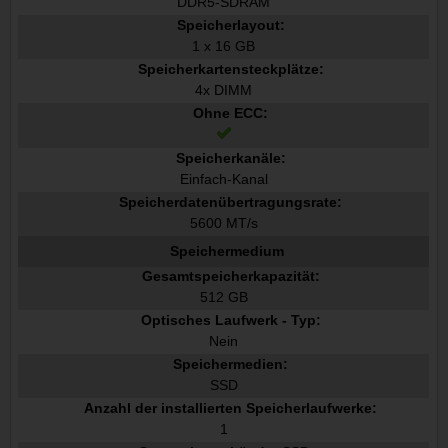
DDR5-SDRAM
Speicherlayout:
1 x 16 GB
Speicherkartensteckplätze:
4x DIMM
Ohne ECC:
Speicherkanäle:
Einfach-Kanal
Speicherdatenübertragungsrate:
5600 MT/s
Speichermedium
Gesamtspeicherkapazität:
512 GB
Optisches Laufwerk - Typ:
Nein
Speichermedien:
SSD
Anzahl der installierten Speicherlaufwerke:
1