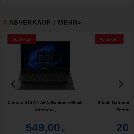
ABVERKAUF | MEHR>
Abverkauf
Abverkauf
Lenovo V15 G4 AMN Business Black
2-fach Gartenste
Notebook,
Fernbed
549,00
20,
€