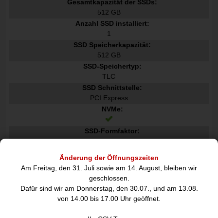
Gesamtkapazität der SSDs:
512 GB
Anzahl SSD installiert:
1
SSD Speicherkapazität:
512 GB
SSD-Speichertyp:
TLC
SSD Schnittstelle:
PCI Express
NVMe:
SSD-Formfaktor:
M.2
M.2 SSD- Größe:
Änderung der Öffnungszeiten
2280 22 x 80 mm
Am Freitag, den 31. Juli sowie am 14. August, bleiben wir
Grafik
geschlossen.
Dafür sind wir am Donnerstag, den 30.07., und am 13.08.
Separater Grafikadapter:
von 14.00 bis 17.00 Uhr geöffnet.
Nein
Eingebaute Grafikadapter: