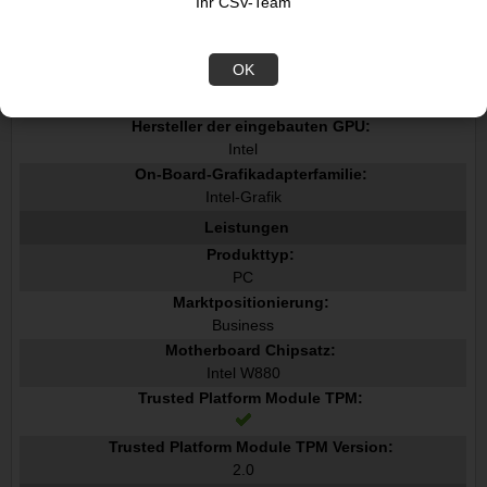
Ihr CSV-Team
Separates Grafikkartenmodell:
Nicht verfügbar
OK
Eingebautes Grafikkartenmodell:
Intel-Grafik
Hersteller der eingebauten GPU:
Intel
On-Board-Grafikadapterfamilie:
Intel-Grafik
Leistungen
Produkttyp:
PC
Marktpositionierung:
Business
Motherboard Chipsatz:
Intel W880
Trusted Platform Module TPM:
Trusted Platform Module TPM Version:
2.0